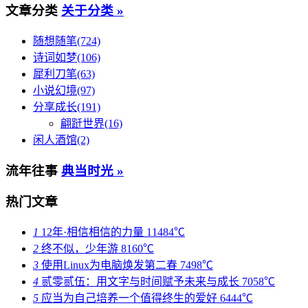
文章分类
关于分类 »
随想随笔(724)
诗词如梦(106)
犀利刀笔(63)
小说幻境(97)
分享成长(191)
翩跹世界(16)
闲人酒馆(2)
流年往事
典当时光 »
热门文章
1
12年·相信相信的力量
11484℃
2
终不似，少年游
8160℃
3
使用Linux为电脑焕发第二春
7498℃
4
贰零贰伍：用文字与时间赋予未来与成长
7058℃
5
应当为自己培养一个值得终生的爱好
6444℃