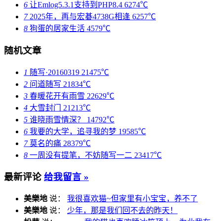
6
让Emlog5.3.1支持到PHP8.4
6274℃
7
2025年，再与宏碁4738G相逢
6257℃
8
狗蛋的居家生活
4579℃
随机文章
1
随写·20160319
21475℃
2
问道随写
21834℃
3
春暖花开有雨雪
22629℃
4
大雪封门
21213℃
5
谁晓雨雪情深？
14792℃
6
我要的大学，追寻我的梦
19585℃
7
莫名的痛
28379℃
8
一周没有提笔，不妨随写一二
23417℃
最新评论
给我留言 »
美樂地
说：
我很喜欢猫~但家里有小宝宝，养不了
美樂地
说：
少年，那是我们回不去的昨天！