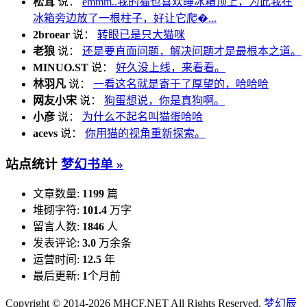
松茸
说：
emmm..我的猫也喜欢睡冰箱顶上，为此我在
冰箱旁边放了一根柱子，好让它爬�...
2broear
说：
转眼已是只大猫咪
老狼
说：
还是要直面问题，解决问题才是最根本之道。
MINUO.ST
说：
好久没上线，来看看。
林羽凡
说：
一看这名就是寄于了厚望的，哈哈哈
网友小宋
说：
狗蛋想说，你是真狗啊。
小彦
说：
为什么不起名叫猫蛋哈哈
acevs
说：
你用猫的视角重新探索。
站点统计
梦幻书单 »
文章数量:
1199
篇
堆砌字符:
101.4
万字
留言人数:
1846
人
发表评论:
3.0
万余条
运营时间:
12.5
年
最后更新:
1
个月前
Copyright © 2014-2026 MHCF.NET All Rights Reserved.
梦幻辰