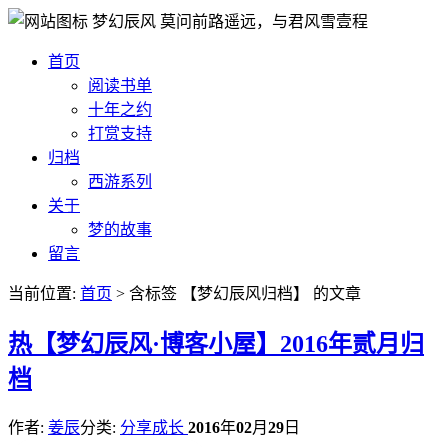
梦幻辰风
莫问前路遥远，与君风雪壹程
首页
阅读书单
十年之约
打赏支持
归档
西游系列
关于
梦的故事
留言
当前位置:
首页
> 含标签 【梦幻辰风归档】 的文章
热
【梦幻辰风·博客小屋】2016年贰月归
档
作者:
姜辰
分类:
分享成长
2016
年
02
月
29
日