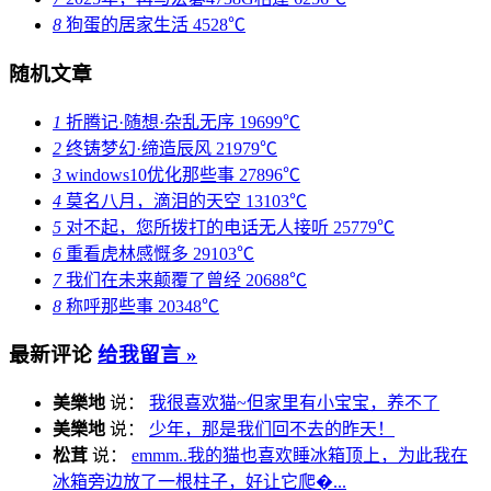
8
狗蛋的居家生活
4528℃
随机文章
1
折腾记·随想·杂乱无序
19699℃
2
终铸梦幻·缔造辰风
21979℃
3
windows10优化那些事
27896℃
4
莫名八月，滴泪的天空
13103℃
5
对不起，您所拨打的电话无人接听
25779℃
6
重看虎林感慨多
29103℃
7
我们在未来颠覆了曾经
20688℃
8
称呼那些事
20348℃
最新评论
给我留言 »
美樂地
说：
我很喜欢猫~但家里有小宝宝，养不了
美樂地
说：
少年，那是我们回不去的昨天！
松茸
说：
emmm..我的猫也喜欢睡冰箱顶上，为此我在
冰箱旁边放了一根柱子，好让它爬�...