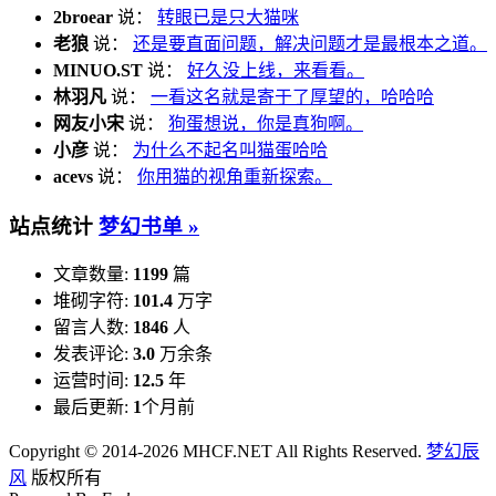
2broear
说：
转眼已是只大猫咪
老狼
说：
还是要直面问题，解决问题才是最根本之道。
MINUO.ST
说：
好久没上线，来看看。
林羽凡
说：
一看这名就是寄于了厚望的，哈哈哈
网友小宋
说：
狗蛋想说，你是真狗啊。
小彦
说：
为什么不起名叫猫蛋哈哈
acevs
说：
你用猫的视角重新探索。
站点统计
梦幻书单 »
文章数量:
1199
篇
堆砌字符:
101.4
万字
留言人数:
1846
人
发表评论:
3.0
万余条
运营时间:
12.5
年
最后更新:
1
个月前
Copyright © 2014-2026 MHCF.NET All Rights Reserved.
梦幻辰
风
版权所有