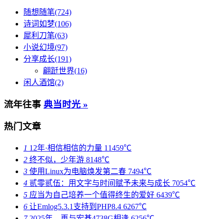
随想随笔(724)
诗词如梦(106)
犀利刀笔(63)
小说幻境(97)
分享成长(191)
翩跹世界(16)
闲人酒馆(2)
流年往事
典当时光 »
热门文章
1
12年·相信相信的力量
11459℃
2
终不似，少年游
8148℃
3
使用Linux为电脑焕发第二春
7494℃
4
贰零贰伍：用文字与时间赋予未来与成长
7054℃
5
应当为自己培养一个值得终生的爱好
6439℃
6
让Emlog5.3.1支持到PHP8.4
6267℃
7
2025年，再与宏碁4738G相逢
6256℃