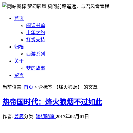
梦幻辰风
莫问前路遥远，与君风雪壹程
首页
阅读书单
十年之约
打赏支持
归档
西游系列
关于
梦的故事
留言
当前位置:
首页
> 含标签 【烽火狼烟】 的文章
热
帝国时代：烽火狼烟不过如此
作者:
姜辰
分类:
随想随笔
2017
年
02
月
01
日