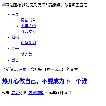
梦幻辰风
莫问前路遥远，与君风雪壹程
首页
阅读书单
十年之约
打赏支持
归档
西游系列
关于
梦的故事
留言
当前位置:
首页
> 含标签 【独一无二】 的文章
热
开心做自己，不要成为下一个谁
作者:
姜辰
分类:
随想随笔
2016
年
01
月
04
日