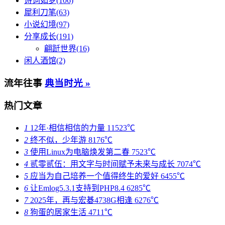
诗词如梦(106)
犀利刀笔(63)
小说幻境(97)
分享成长(191)
翩跹世界(16)
闲人酒馆(2)
流年往事
典当时光 »
热门文章
1
12年·相信相信的力量
11523℃
2
终不似，少年游
8176℃
3
使用Linux为电脑焕发第二春
7523℃
4
贰零贰伍：用文字与时间赋予未来与成长
7074℃
5
应当为自己培养一个值得终生的爱好
6455℃
6
让Emlog5.3.1支持到PHP8.4
6285℃
7
2025年，再与宏碁4738G相逢
6276℃
8
狗蛋的居家生活
4711℃