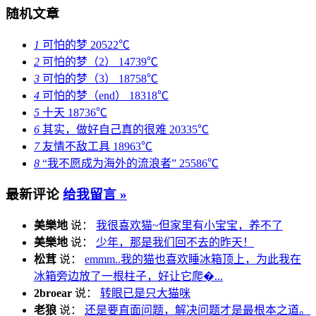
随机文章
1
可怕的梦
20522℃
2
可怕的梦（2）
14739℃
3
可怕的梦（3）
18758℃
4
可怕的梦（end）
18318℃
5
十天
18736℃
6
其实，做好自己真的很难
20335℃
7
友情不敌工具
18963℃
8
“我不愿成为海外的流浪者”
25586℃
最新评论
给我留言 »
美樂地
说：
我很喜欢猫~但家里有小宝宝，养不了
美樂地
说：
少年，那是我们回不去的昨天！
松茸
说：
emmm..我的猫也喜欢睡冰箱顶上，为此我在
冰箱旁边放了一根柱子，好让它爬�...
2broear
说：
转眼已是只大猫咪
老狼
说：
还是要直面问题，解决问题才是最根本之道。