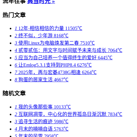
流年往事
典当时光 »
热门文章
1
12年·相信相信的力量
11505℃
2
终不似，少年游
8168℃
3
使用Linux为电脑焕发第二春
7510℃
4
贰零贰伍：用文字与时间赋予未来与成长
7064℃
5
应当为自己培养一个值得终生的爱好
6445℃
6
让Emlog5.3.1支持到PHP8.4
6276℃
7
2025年，再与宏碁4738G相逢
6264℃
8
狗蛋的居家生活
4667℃
随机文章
1
我的头像那些事
10133℃
2
互联网凋零，中心化的世界孤岛日渐沉默
7834℃
3
追寻生活的痕迹
5986℃
4
月末的喃喃自语
5763℃
5
年末的风雪
7958℃