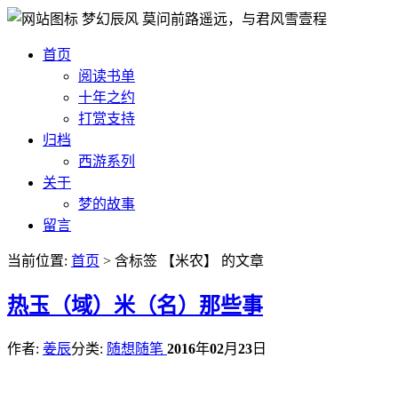
梦幻辰风
莫问前路遥远，与君风雪壹程
首页
阅读书单
十年之约
打赏支持
归档
西游系列
关于
梦的故事
留言
当前位置:
首页
> 含标签 【米农】 的文章
热
玉（域）米（名）那些事
作者:
姜辰
分类:
随想随笔
2016
年
02
月
23
日