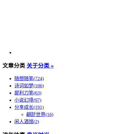
文章分类
关于分类 »
随想随笔(724)
诗词如梦(106)
犀利刀笔(63)
小说幻境(97)
分享成长(191)
翩跹世界(16)
闲人酒馆(2)