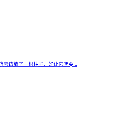
箱旁边放了一根柱子，好让它爬�...