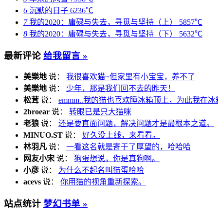
6
沉默的日子
6236℃
7
我的2020：庸碌与失去，寻觅与坚持（上）
5857℃
8
我的2020：庸碌与失去，寻觅与坚持（下）
5632℃
最新评论
给我留言 »
美樂地
说：
我很喜欢猫~但家里有小宝宝，养不了
美樂地
说：
少年，那是我们回不去的昨天！
松茸
说：
emmm..我的猫也喜欢睡冰箱顶上，为此我在冰
2broear
说：
转眼已是只大猫咪
老狼
说：
还是要直面问题，解决问题才是最根本之道。
MINUO.ST
说：
好久没上线，来看看。
林羽凡
说：
一看这名就是寄于了厚望的，哈哈哈
网友小宋
说：
狗蛋想说，你是真狗啊。
小彦
说：
为什么不起名叫猫蛋哈哈
acevs
说：
你用猫的视角重新探索。
站点统计
梦幻书单 »