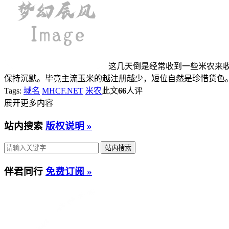
这几天倒是经常收到一些米农来收
保持沉默。毕竟主流玉米的越注册越少，短位自然是珍惜货色。
Tags:
域名
MHCF.NET
米农
此文
66
人评
展开更多内容
站内搜索
版权说明 »
伴君同行
免费订阅 »