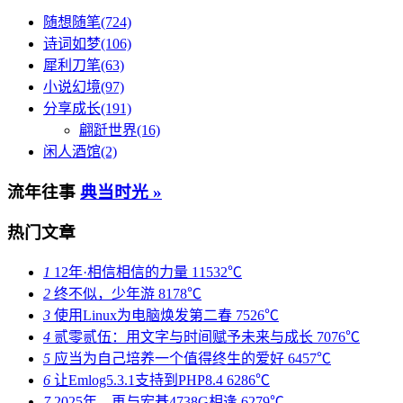
随想随笔(724)
诗词如梦(106)
犀利刀笔(63)
小说幻境(97)
分享成长(191)
翩跹世界(16)
闲人酒馆(2)
流年往事
典当时光 »
热门文章
1
12年·相信相信的力量
11532℃
2
终不似，少年游
8178℃
3
使用Linux为电脑焕发第二春
7526℃
4
贰零贰伍：用文字与时间赋予未来与成长
7076℃
5
应当为自己培养一个值得终生的爱好
6457℃
6
让Emlog5.3.1支持到PHP8.4
6286℃
7
2025年，再与宏碁4738G相逢
6279℃