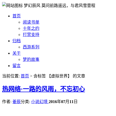
梦幻辰风
莫问前路遥远，与君风雪壹程
首页
阅读书单
十年之约
打赏支持
归档
西游系列
关于
梦的故事
留言
当前位置:
首页
> 含标签 【虚拟世界】 的文章
热
网络·一路的风雨，不忘初心
作者:
姜辰
分类:
小说幻境
2016
年
07
月
11
日