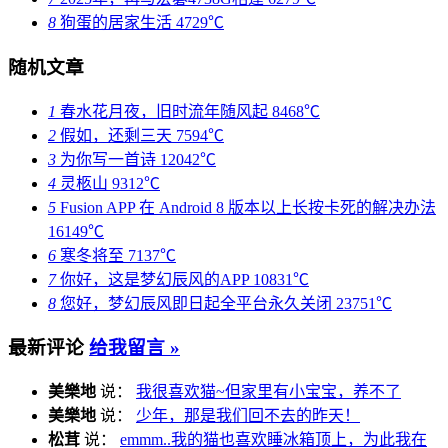
8
狗蛋的居家生活
4729℃
随机文章
1
春水花月夜，旧时流年随风起
8468℃
2
假如，还剩三天
7594℃
3
为你写一首诗
12042℃
4
灵柩山
9312℃
5
Fusion APP 在 Android 8 版本以上长按卡死的解决办法
16149℃
6
寒冬将至
7137℃
7
你好，这是梦幻辰风的APP
10831℃
8
您好，梦幻辰风即日起全平台永久关闭
23751℃
最新评论
给我留言 »
美樂地
说：
我很喜欢猫~但家里有小宝宝，养不了
美樂地
说：
少年，那是我们回不去的昨天！
松茸
说：
emmm..我的猫也喜欢睡冰箱顶上，为此我在