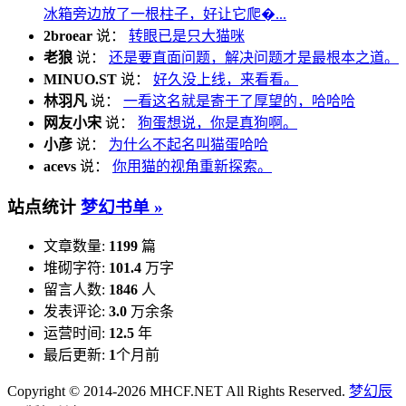
冰箱旁边放了一根柱子，好让它爬�...
2broear
说：
转眼已是只大猫咪
老狼
说：
还是要直面问题，解决问题才是最根本之道。
MINUO.ST
说：
好久没上线，来看看。
林羽凡
说：
一看这名就是寄于了厚望的，哈哈哈
网友小宋
说：
狗蛋想说，你是真狗啊。
小彦
说：
为什么不起名叫猫蛋哈哈
acevs
说：
你用猫的视角重新探索。
站点统计
梦幻书单 »
文章数量:
1199
篇
堆砌字符:
101.4
万字
留言人数:
1846
人
发表评论:
3.0
万余条
运营时间:
12.5
年
最后更新:
1
个月前
Copyright © 2014-2026 MHCF.NET All Rights Reserved.
梦幻辰