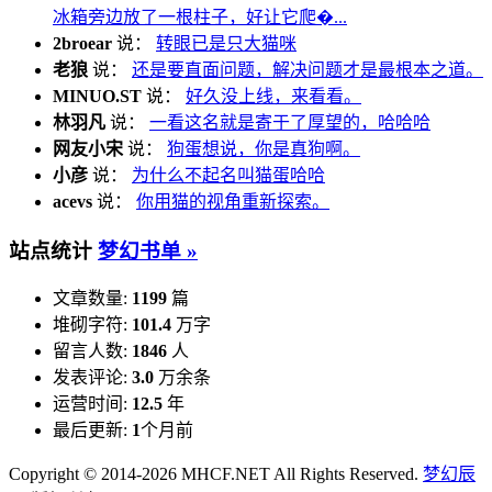
冰箱旁边放了一根柱子，好让它爬�...
2broear
说：
转眼已是只大猫咪
老狼
说：
还是要直面问题，解决问题才是最根本之道。
MINUO.ST
说：
好久没上线，来看看。
林羽凡
说：
一看这名就是寄于了厚望的，哈哈哈
网友小宋
说：
狗蛋想说，你是真狗啊。
小彦
说：
为什么不起名叫猫蛋哈哈
acevs
说：
你用猫的视角重新探索。
站点统计
梦幻书单 »
文章数量:
1199
篇
堆砌字符:
101.4
万字
留言人数:
1846
人
发表评论:
3.0
万余条
运营时间:
12.5
年
最后更新:
1
个月前
Copyright © 2014-2026 MHCF.NET All Rights Reserved.
梦幻辰