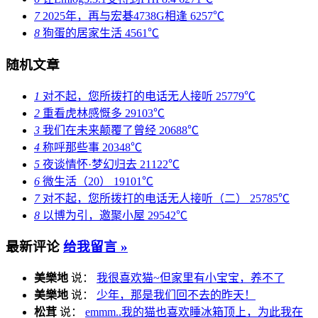
7
2025年，再与宏碁4738G相逢
6257℃
8
狗蛋的居家生活
4561℃
随机文章
1
对不起，您所拨打的电话无人接听
25779℃
2
重看虎林感慨多
29103℃
3
我们在未来颠覆了曾经
20688℃
4
称呼那些事
20348℃
5
夜谈情怀·梦幻归去
21122℃
6
微生活（20）
19101℃
7
对不起，您所拨打的电话无人接听（二）
25785℃
8
以博为引，邀聚小屋
29542℃
最新评论
给我留言 »
美樂地
说：
我很喜欢猫~但家里有小宝宝，养不了
美樂地
说：
少年，那是我们回不去的昨天！
松茸
说：
emmm..我的猫也喜欢睡冰箱顶上，为此我在