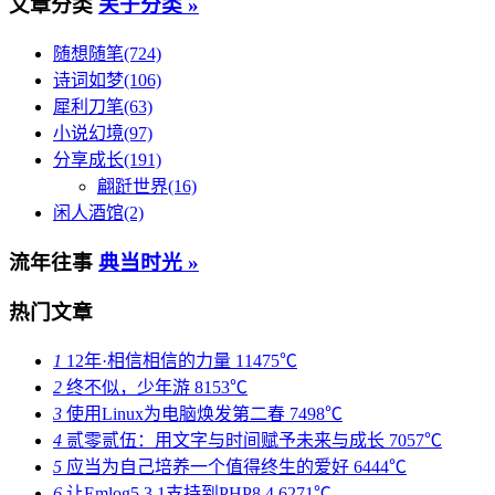
文章分类
关于分类 »
随想随笔(724)
诗词如梦(106)
犀利刀笔(63)
小说幻境(97)
分享成长(191)
翩跹世界(16)
闲人酒馆(2)
流年往事
典当时光 »
热门文章
1
12年·相信相信的力量
11475℃
2
终不似，少年游
8153℃
3
使用Linux为电脑焕发第二春
7498℃
4
贰零贰伍：用文字与时间赋予未来与成长
7057℃
5
应当为自己培养一个值得终生的爱好
6444℃
6
让Emlog5.3.1支持到PHP8.4
6271℃