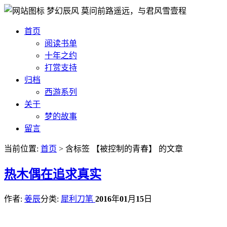
梦幻辰风
莫问前路遥远，与君风雪壹程
首页
阅读书单
十年之约
打赏支持
归档
西游系列
关于
梦的故事
留言
当前位置:
首页
> 含标签 【被控制的青春】 的文章
热
木偶在追求真实
作者:
姜辰
分类:
犀利刀笔
2016
年
01
月
15
日