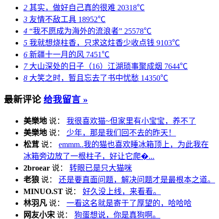
2
其实，做好自己真的很难
20318℃
3
友情不敌工具
18952℃
4
“我不愿成为海外的流浪者”
25578℃
5
我就想烧柱香，只求这炷香少收点钱
9103℃
6
新疆十一月的风
7451℃
7
大山深处的日子（16）江湖琐事聚成烟
7644℃
8
大笑之时，暂且忘去了书中忧愁
14350℃
最新评论
给我留言 »
美樂地
说：
我很喜欢猫~但家里有小宝宝，养不了
美樂地
说：
少年，那是我们回不去的昨天！
松茸
说：
emmm..我的猫也喜欢睡冰箱顶上，为此我在
冰箱旁边放了一根柱子，好让它爬�...
2broear
说：
转眼已是只大猫咪
老狼
说：
还是要直面问题，解决问题才是最根本之道。
MINUO.ST
说：
好久没上线，来看看。
林羽凡
说：
一看这名就是寄于了厚望的，哈哈哈
网友小宋
说：
狗蛋想说，你是真狗啊。