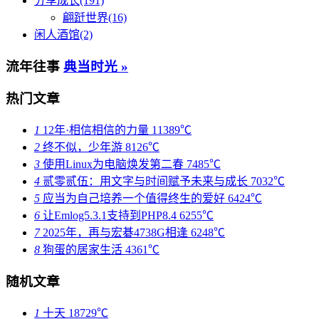
分享成长(191)
翩跹世界(16)
闲人酒馆(2)
流年往事
典当时光 »
热门文章
1
12年·相信相信的力量
11389℃
2
终不似，少年游
8126℃
3
使用Linux为电脑焕发第二春
7485℃
4
贰零贰伍：用文字与时间赋予未来与成长
7032℃
5
应当为自己培养一个值得终生的爱好
6424℃
6
让Emlog5.3.1支持到PHP8.4
6255℃
7
2025年，再与宏碁4738G相逢
6248℃
8
狗蛋的居家生活
4361℃
随机文章
1
十天
18729℃