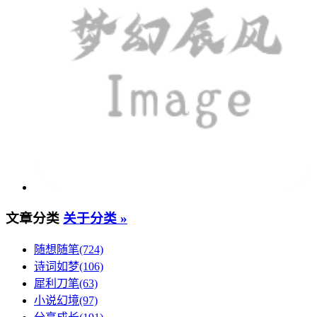
文章分类
关于分类 »
随想随笔(724)
诗词如梦(106)
犀利刀笔(63)
小说幻境(97)