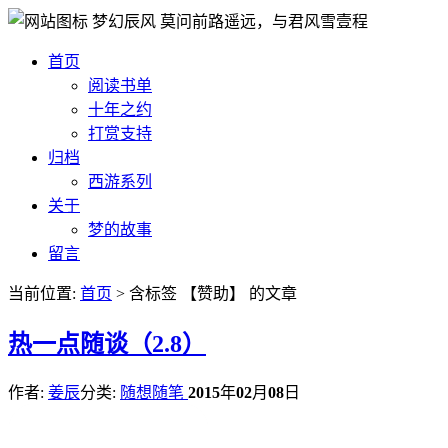
梦幻辰风
莫问前路遥远，与君风雪壹程
首页
阅读书单
十年之约
打赏支持
归档
西游系列
关于
梦的故事
留言
当前位置:
首页
> 含标签 【赞助】 的文章
热
一点随谈（2.8）
作者:
姜辰
分类:
随想随笔
2015
年
02
月
08
日