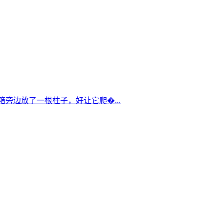
箱旁边放了一根柱子，好让它爬�...