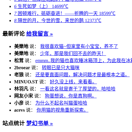
6
生死如梦（上）
14699℃
7
困顿难行，砥砺奋进！——折腾的一天
18599℃
8
隔世的月，今世的雪，来世的鹊
12373℃
最新评论
给我留言 »
美樂地
说：
我很喜欢猫~但家里有小宝宝，养不了
美樂地
说：
少年，那是我们回不去的昨天！
松茸
说：
emmm..我的猫也喜欢睡冰箱顶上，为此我在冰
2broear
说：
转眼已是只大猫咪
老狼
说：
还是要直面问题，解决问题才是最根本之道。
MINUO.ST
说：
好久没上线，来看看。
林羽凡
说：
一看这名就是寄于了厚望的，哈哈哈
网友小宋
说：
狗蛋想说，你是真狗啊。
小彦
说：
为什么不起名叫猫蛋哈哈
acevs
说：
你用猫的视角重新探索。
站点统计
梦幻书单 »