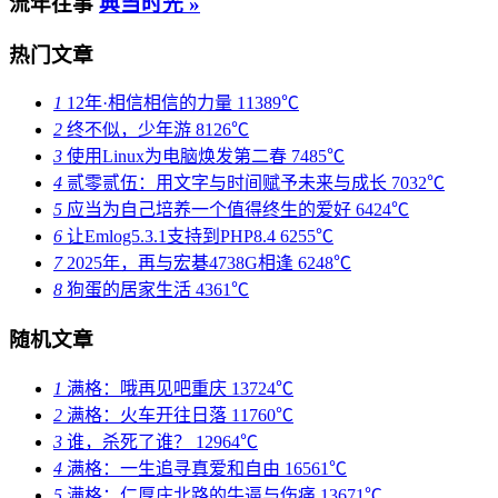
流年往事
典当时光 »
热门文章
1
12年·相信相信的力量
11389℃
2
终不似，少年游
8126℃
3
使用Linux为电脑焕发第二春
7485℃
4
贰零贰伍：用文字与时间赋予未来与成长
7032℃
5
应当为自己培养一个值得终生的爱好
6424℃
6
让Emlog5.3.1支持到PHP8.4
6255℃
7
2025年，再与宏碁4738G相逢
6248℃
8
狗蛋的居家生活
4361℃
随机文章
1
满格：哦再见吧重庆
13724℃
2
满格：火车开往日落
11760℃
3
谁，杀死了谁？
12964℃
4
满格：一生追寻真爱和自由
16561℃
5
满格：仁厚庄北路的牛逼与伤痛
13671℃