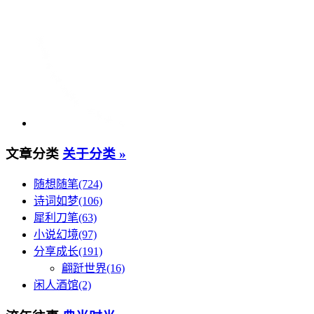
文章分类
关于分类 »
随想随笔(724)
诗词如梦(106)
犀利刀笔(63)
小说幻境(97)
分享成长(191)
翩跹世界(16)
闲人酒馆(2)