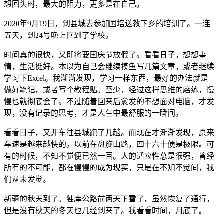
想回头时，最大的阻力，更多是在自己。
2020年9月19日，到县城去参加国培送教下乡的培训了。一连
五天，到24号晚上回到了学校。
时间真的很快，又即将要国庆节放假了。看看日子，想想事
情，生活挺好。本以为自己会继续摸鱼写几篇文章，或者继续
学习下Excel。我渐渐发现，学习一样东西，最好的办法就是
做好笔记，或者写个教程贴。至少，经过这样思维的磨练，慢
慢也就彻底会了。不过随着回来后愈发的不想面对电脑，才发
现，没有记录的思考，才是人生中最舒服的一瞬间。
看看日子，又开车往县城跑了几趟。而现在才渐渐发现，原来
车速是越来越快的。以前在盘旋山路，四十六十便是极限。可
有的时候，不知不觉便已然一百。人的适应性总是很强，曾经
所有的不可能，都在慢慢的成为现实，只是在不知不觉间，我
们从未发觉。
新疆的秋天到了。独库公路前两天下雪了，虽然恢复了通行，
但是没有秋天的冬天也几经到来了。我看看时间，月底了。