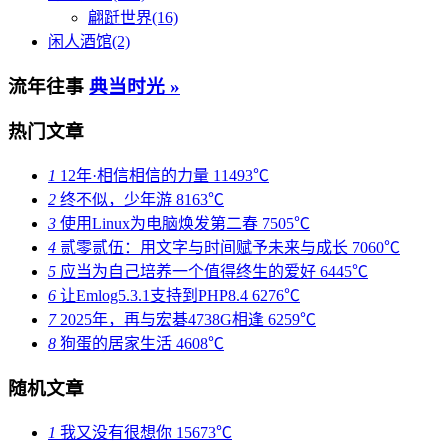
翩跹世界(16)
闲人酒馆(2)
流年往事
典当时光 »
热门文章
1
12年·相信相信的力量
11493℃
2
终不似，少年游
8163℃
3
使用Linux为电脑焕发第二春
7505℃
4
贰零贰伍：用文字与时间赋予未来与成长
7060℃
5
应当为自己培养一个值得终生的爱好
6445℃
6
让Emlog5.3.1支持到PHP8.4
6276℃
7
2025年，再与宏碁4738G相逢
6259℃
8
狗蛋的居家生活
4608℃
随机文章
1
我又没有很想你
15673℃