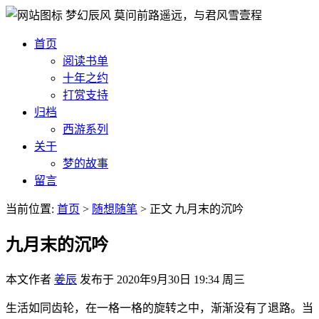
梦幻辰风
莫问前路遥远，与君风雪壹程
首页
阅读书单
十年之约
打赏支持
归档
西游系列
关于
梦的故事
留言
当前位置:
首页
>
随想随笔
>
正文
九月末的沉吟
九月末的沉吟
本文作者
姜辰
发布于
2020年9月30日 19:34 周三
生活如同齿轮，在一格一格的旋转之中，渐渐没有了退路。当