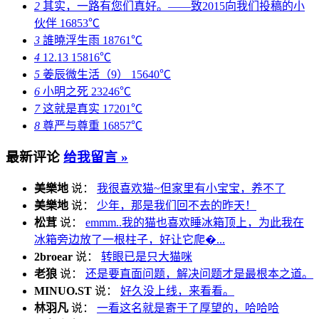
2
其实，一路有您们真好。——致2015向我们投稿的小
伙伴
16853℃
3
誰曉浮生雨
18761℃
4
12.13
15816℃
5
姜辰微生活（9）
15640℃
6
小明之死
23246℃
7
这就是真实
17201℃
8
尊严与尊重
16857℃
最新评论
给我留言 »
美樂地
说：
我很喜欢猫~但家里有小宝宝，养不了
美樂地
说：
少年，那是我们回不去的昨天！
松茸
说：
emmm..我的猫也喜欢睡冰箱顶上，为此我在
冰箱旁边放了一根柱子，好让它爬�...
2broear
说：
转眼已是只大猫咪
老狼
说：
还是要直面问题，解决问题才是最根本之道。
MINUO.ST
说：
好久没上线，来看看。
林羽凡
说：
一看这名就是寄于了厚望的，哈哈哈