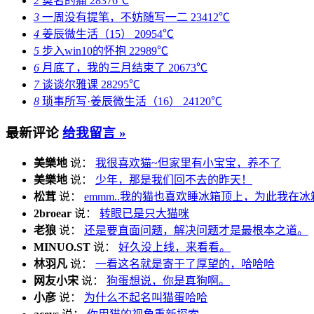
2
莫名的痛
28376℃
3
一周没有提笔，不妨随写一二
23412℃
4
姜辰微生活（15）
20954℃
5
步入win10的怀抱
22989℃
6
月底了，我的三月结束了
20673℃
7
谈谈尔雅课
28295℃
8
琐事所写·姜辰微生活（16）
24120℃
最新评论
给我留言 »
美樂地
说：
我很喜欢猫~但家里有小宝宝，养不了
美樂地
说：
少年，那是我们回不去的昨天！
松茸
说：
emmm..我的猫也喜欢睡冰箱顶上，为此我在冰
2broear
说：
转眼已是只大猫咪
老狼
说：
还是要直面问题，解决问题才是最根本之道。
MINUO.ST
说：
好久没上线，来看看。
林羽凡
说：
一看这名就是寄于了厚望的，哈哈哈
网友小宋
说：
狗蛋想说，你是真狗啊。
小彦
说：
为什么不起名叫猫蛋哈哈