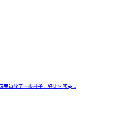
箱旁边放了一根柱子，好让它爬�...