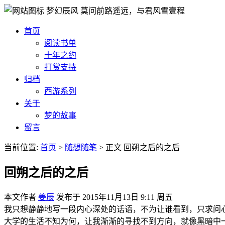
梦幻辰风
莫问前路遥远，与君风雪壹程
首页
阅读书单
十年之约
打赏支持
归档
西游系列
关于
梦的故事
留言
当前位置:
首页
>
随想随笔
>
正文
回朔之后的之后
回朔之后的之后
本文作者
姜辰
发布于
2015年11月13日 9:11 周五
我只想静静地写一段内心深处的话语，不为让谁看到，只求问
大学的生活不知为何，让我渐渐的寻找不到方向，就像黑暗中