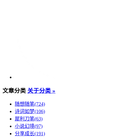
文章分类
关于分类 »
随想随笔(724)
诗词如梦(106)
犀利刀笔(63)
小说幻境(97)
分享成长(191)