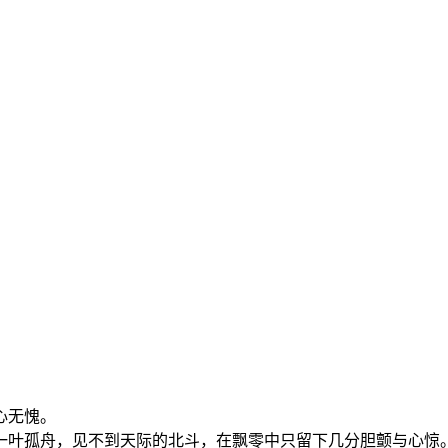
心无愧。
一叶孤舟，见不到天际的北斗，在飘零中只留下几分胆颤与心惊