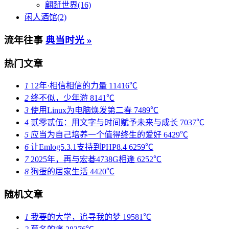
翩跹世界(16)
闲人酒馆(2)
流年往事
典当时光 »
热门文章
1
12年·相信相信的力量
11416℃
2
终不似，少年游
8141℃
3
使用Linux为电脑焕发第二春
7489℃
4
贰零贰伍：用文字与时间赋予未来与成长
7037℃
5
应当为自己培养一个值得终生的爱好
6429℃
6
让Emlog5.3.1支持到PHP8.4
6259℃
7
2025年，再与宏碁4738G相逢
6252℃
8
狗蛋的居家生活
4420℃
随机文章
1
我要的大学，追寻我的梦
19581℃