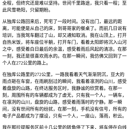
全程，但终究还是难以坚持。世间千里路途，我只看一程；至
此风雪艳阳，只留期盼。
从独库公路回来后，死宅了一段时间。没有出门，最远的距
离，可能便是从自己的床，到哥哥家的餐桌了。而前几日说有
培训，当我驾车翻过了山，却又通知取消。我在山顶上，打开
自热米饭，将车座位半躺，打开车门，看着太阳即将沉入山河
之中，感受着白日最后的余温，感受着雨后风起的清凉。在那
一刻，我还是很喜欢雨水的。在那一瞬间，我仿佛又回到了一
个人在272公里的路上。
在独库公路里的272公里，一路我看着天气渐渐阴沉，豆大的
雨点砸在车窗，在雨刷刮过的瞬间，我看着凛冽的山川，感受
着盘旋的山路，在终达服务区时，我静谧的欣赏着。在那一
刻，周围所有的车辆都成为了虚无，只有我一个人，一辆车，
在凛冽的山川，盘旋的山路，感受着雨落时的宁静。那一瞬
间，没有世间所有的纷扰，在那一刻，手机没有信号，所有的
电子产品都成为了摆设，只有一个人，一座山，落雨，积云。
我在那拉提服务区前十几公里的转角停了下来，将车停在白线