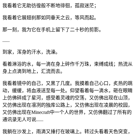
我看着它无助彷徨般不断地徘徊，孤寂迷茫；
我看着它展翅刹那如同垂天之云，等风而起。
那一刻，我为它在手机上留下了二十秒的剪影。
......
到家，浑身的汗水，洗澡。
看着淋浴的水，每一滴在身上碎作千万珠，束缚成线；热流从
身上点滴到地上，汇流而去。
我看着镜中的自己，又黑了几度。我摸着自己心口，炙热的跳
动，缓缓，将血液送至每一处。仰望看着每一滴水，砸在眼睛
上仿佛碎成了星河，感受着灵魂的空荡，又仿佛出现在山顶，
又仿佛出现在凛冽的独库公路上，又仿佛出现在凌晨的校园，
又仿佛出现在Minecraft中一个人的世界，又仿佛翻过了所有的
通讯录无人可说......
我躺在沙发上，雨滴又捶打在玻璃上。转过头看着天色突变，