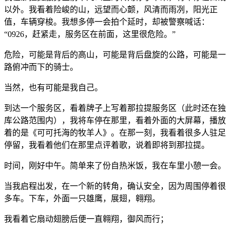
以外。我看着险峻的山，远望而心颤，风清而雨冽，阳光正
值，车辆穿梭。我想多停一会拍个延时，却被警察喊话：
“0926，赶紧走，服务区在前面，这里很危险。”
危险，可能是背后的高山，可能是背后盘旋的公路，可能是一
路俯冲而下的骑士。
当然，也有可能是我自己。
到达一个服务区，看着牌子上写着那拉提服务区（此时还在独
库公路范围内），我将车停在那里，看着外面的大屏幕，播放
着的是《可可托海的牧羊人》。在那一刻，我看着很多人驻足
停留，我看着他们在那里点评着歌，说着即将到那拉提。
时间，刚好中午。简单来了份自热米饭，我在车里小憩一会。
当我启程出发，在一个新的转角，确认安全，因为周围停着很
多车。下车，外面一只雄鹰，展翅，翱翔。
我看着它扇动翅膀后便一直翱翔，御风而行；