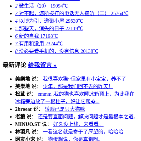
2
微生活（20）
19094℃
3
对不起，您所拨打的电话无人接听（二）
25764℃
4
以博为引，邀聚小屋
29539℃
5
那些天，消失的日子
22119℃
6
新的自我
17198℃
7
有用和没用
23244℃
8
没必要看手机的，没有信息
20138℃
最新评论
给我留言 »
美樂地
说：
我很喜欢猫~但家里有小宝宝，养不了
美樂地
说：
少年，那是我们回不去的昨天！
松茸
说：
emmm..我的猫也喜欢睡冰箱顶上，为此我在
冰箱旁边放了一根柱子，好让它爬�...
2broear
说：
转眼已是只大猫咪
老狼
说：
还是要直面问题，解决问题才是最根本之道。
MINUO.ST
说：
好久没上线，来看看。
林羽凡
说：
一看这名就是寄于了厚望的，哈哈哈
网友小宋
说：
狗蛋想说，你是真狗啊。