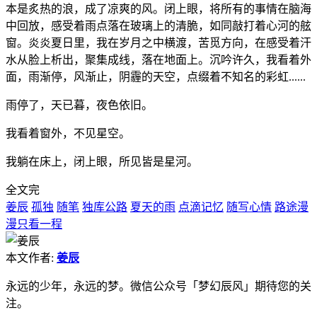
本是炙热的浪，成了凉爽的风。闭上眼，将所有的事情在脑海
中回放，感受着雨点落在玻璃上的清脆，如同敲打着心河的舷
窗。炎炎夏日里，我在岁月之中横渡，苦觅方向，在感受着汗
水从脸上析出，聚集成线，落在地面上。沉吟许久，我看着外
面，雨渐停，风渐止，阴霾的天空，点缀着不知名的彩虹......
雨停了，天已暮，夜色依旧。
我看着窗外，不见星空。
我躺在床上，闭上眼，所见皆是星河。
全文完
姜辰
孤独
随笔
独库公路
夏天的雨
点滴记忆
随写心情
路途漫
漫只看一程
本文作者:
姜辰
永远的少年，永远的梦。微信公众号「梦幻辰风」期待您的关
注。