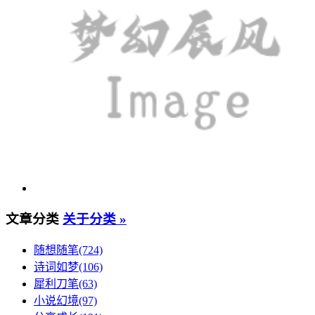
文章分类
关于分类 »
随想随笔(724)
诗词如梦(106)
犀利刀笔(63)
小说幻境(97)