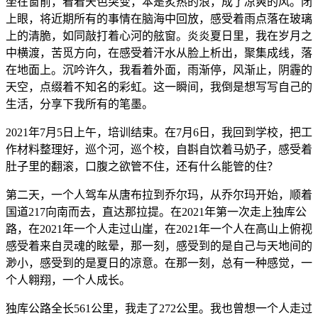
坐在窗前，看着天色突变，本是炙热的浪，成了凉爽的风。闭
上眼，将近期所有的事情在脑海中回放，感受着雨点落在玻璃
上的清脆，如同敲打着心河的舷窗。炎炎夏日里，我在岁月之
中横渡，苦觅方向，在感受着汗水从脸上析出，聚集成线，落
在地面上。沉吟许久，我看着外面，雨渐停，风渐止，阴霾的
天空，点缀着不知名的彩虹。这一瞬间，我倒是想写写自己的
生活，分享下我所有的笔墨。
2021年7月5日上午，培训结束。在7月6日，我回到学校，把工
作材料整理好，巡个河，巡个校，自斟自饮着马奶子，感受着
肚子里的翻滚，口腹之欲管不住，还有什么能管的住？
第二天，一个人驾车从唐布拉到乔尔玛，从乔尔玛开始，顺着
国道217向南而去，直达那拉提。在2021年第一次走上独库公
路，在2021年一个人走过山崖，在2021年一个人在高山上俯视
感受着来自灵魂的眩晕，那一刻，感受到的是自己与天地间的
渺小，感受到的是夏日的凉意。在那一刻，总有一种感觉，一
个人翱翔，一个人成长。
独库公路全长561公里，我走了272公里。我也曾想一个人走过