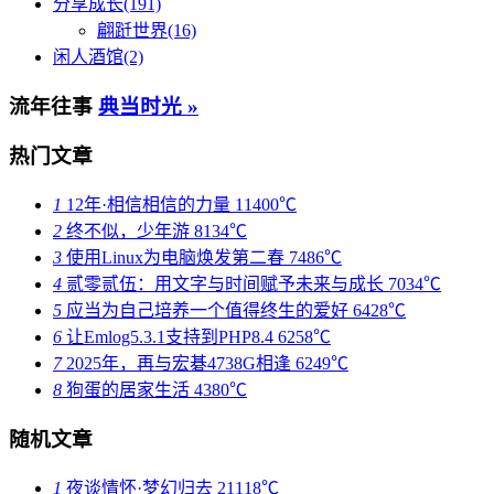
分享成长(191)
翩跹世界(16)
闲人酒馆(2)
流年往事
典当时光 »
热门文章
1
12年·相信相信的力量
11400℃
2
终不似，少年游
8134℃
3
使用Linux为电脑焕发第二春
7486℃
4
贰零贰伍：用文字与时间赋予未来与成长
7034℃
5
应当为自己培养一个值得终生的爱好
6428℃
6
让Emlog5.3.1支持到PHP8.4
6258℃
7
2025年，再与宏碁4738G相逢
6249℃
8
狗蛋的居家生活
4380℃
随机文章
1
夜谈情怀·梦幻归去
21118℃