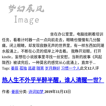
坐在办公室里，电脑挂刷着培训
任务，看着计时器一点一点向前走去，眼睛也慢慢有几分酸
痛，闭上眼睛，却发现寂静无声的世界里，有一样东西如同潮
水般涌上，不断在心灵的堤岸上冲击着。 我睁开双眼，打开
kindle，妄想在小说故事里寻找一丝安慰，当新的故事《风起
陇西》被读完后，一种莫名的感觉从心底涌上，直奔于...
Tags:
姜辰
孤独
逃避
随笔
岁月静好
习惯一个人
此文
12
人评
热
人生不外乎半醉半醒，谁人清醒一世？
作者:
姜辰
分类:
诗词如梦
2019
年
11
月
13
日