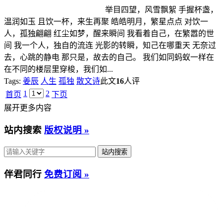
举目四望，风雪飘絮 手握杯盏，
温润如玉 且饮一杯，来生再聚 皓皓明月，繁星点点 对饮一
人，孤独翩翩 红尘如梦，醒来瞬间 我看着自己，在繁嚣的世
间 我一个人，独自的流连 光影的转瞬，知己在哪重天 无奈过
去，心跳的静电 那只是，故去的自己。 我们如同蚂蚁一样在
在不同的楼层里穿梭，我们如...
Tags:
姜辰
人生
孤独
散文诗
此文
16
人评
1
2
首页
下页
展开更多内容
站内搜索
版权说明 »
伴君同行
免费订阅 »