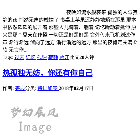
夜晚如流水般袭来 孤独的人与寂
静的夜 悄然无声的触撞了 书桌上苹果还静静地躺在那里 那本
书依然软软的展开着 那些人儿蹲着、躺着 记忆躁动着延伸 原
来是那个夏天在作怪 一切还是好黑好黑 窗外传来飞机划过作
声 渐行渐远 溜向了远方 渐行渐远的远方 那里的夜肯定充满柔
软 无言作...
Tags:
过去
记忆
孤独
寂静
蒋江
此文
20
人评
热
孤独无妨，你还有你自己
作者:
姜辰
分类:
诗词如梦
2018
年
02
月
17
日