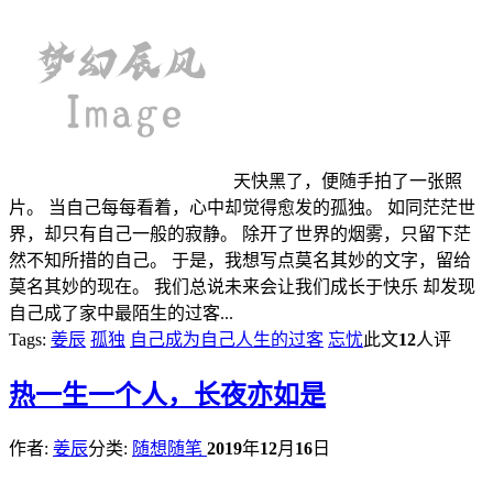
天快黑了，便随手拍了一张照
片。 当自己每每看着，心中却觉得愈发的孤独。 如同茫茫世
界，却只有自己一般的寂静。 除开了世界的烟雾，只留下茫
然不知所措的自己。 于是，我想写点莫名其妙的文字，留给
莫名其妙的现在。 我们总说未来会让我们成长于快乐 却发现
自己成了家中最陌生的过客...
Tags:
姜辰
孤独
自己成为自己人生的过客
忘忧
此文
12
人评
热
一生一个人，长夜亦如是
作者:
姜辰
分类:
随想随笔
2019
年
12
月
16
日