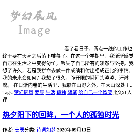
看了看日子，两点一线的工作也
终于要在天亮之后落下帷幕了。在这一个学期里，我渐渐感觉
自己在生活之中变得匆忙，丢失了自己所有的淡然与坚持。我
想了许久，若是我拼命去做一件成绩和付出相成正比的事情，
我的未来会如何？我想了很久，睁开眼的瞬间头涔涔、汗淋
漓。 在日渐内卷的生活里，我躲在山野之外，在大山深处里...
Tags:
梦幻辰风
姜辰
生活
孤独
随笔
给自己一个微笑
此文
51
人
评
热
夕阳下的回眸，一个人的孤独时光
作者:
姜辰
分类:
诗词如梦
2020
年
09
月
13
日