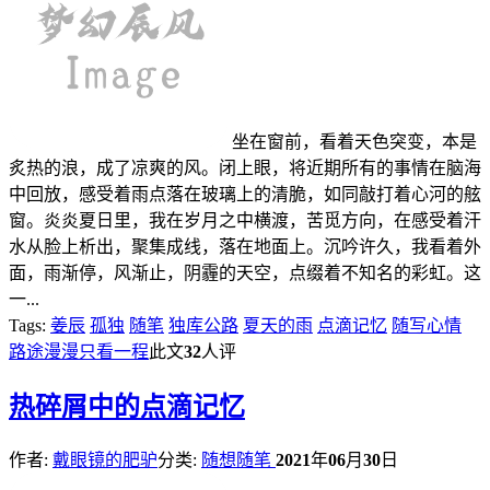
坐在窗前，看着天色突变，本是
炙热的浪，成了凉爽的风。闭上眼，将近期所有的事情在脑海
中回放，感受着雨点落在玻璃上的清脆，如同敲打着心河的舷
窗。炎炎夏日里，我在岁月之中横渡，苦觅方向，在感受着汗
水从脸上析出，聚集成线，落在地面上。沉吟许久，我看着外
面，雨渐停，风渐止，阴霾的天空，点缀着不知名的彩虹。这
一...
Tags:
姜辰
孤独
随笔
独库公路
夏天的雨
点滴记忆
随写心情
路途漫漫只看一程
此文
32
人评
热
碎屑中的点滴记忆
作者:
戴眼镜的肥驴
分类:
随想随笔
2021
年
06
月
30
日