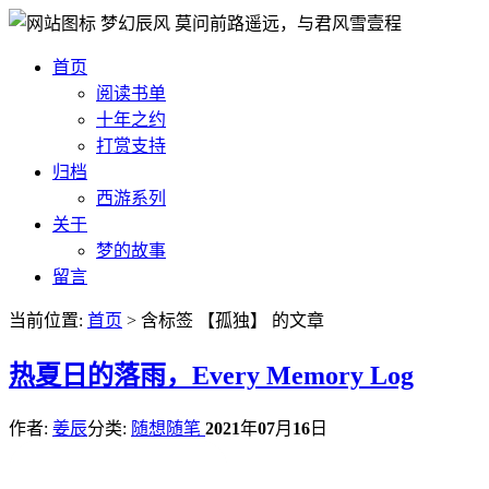
梦幻辰风
莫问前路遥远，与君风雪壹程
首页
阅读书单
十年之约
打赏支持
归档
西游系列
关于
梦的故事
留言
当前位置:
首页
> 含标签 【孤独】 的文章
热
夏日的落雨，Every Memory Log
作者:
姜辰
分类:
随想随笔
2021
年
07
月
16
日