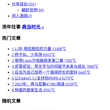
分享成长(191)
翩跹世界(16)
闲人酒馆(2)
流年往事
典当时光 »
热门文章
1
12年·相信相信的力量
11490℃
2
终不似，少年游
8161℃
3
使用Linux为电脑焕发第二春
7502℃
4
贰零贰伍：用文字与时间赋予未来与成长
7060℃
5
应当为自己培养一个值得终生的爱好
6445℃
6
让Emlog5.3.1支持到PHP8.4
6276℃
7
2025年，再与宏碁4738G相逢
6259℃
8
狗蛋的居家生活
4591℃
随机文章