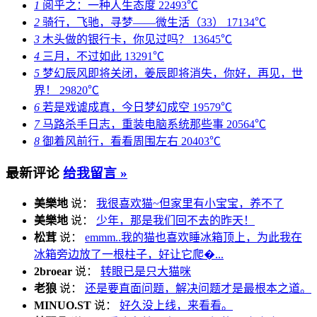
1
阅乎之：一种人生态度
22493℃
2
骑行，飞驰，寻梦——微生活（33）
17134℃
3
木头做的银行卡，你见过吗？
13645℃
4
三月，不过如此
13291℃
5
梦幻辰风即将关闭，姜辰即将消失，你好，再见，世
界！
29820℃
6
若是戏谑成真，今日梦幻成空
19579℃
7
马路杀手日志，重装电脑系统那些事
20564℃
8
御着风前行，看看周围左右
20403℃
最新评论
给我留言 »
美樂地
说：
我很喜欢猫~但家里有小宝宝，养不了
美樂地
说：
少年，那是我们回不去的昨天！
松茸
说：
emmm..我的猫也喜欢睡冰箱顶上，为此我在
冰箱旁边放了一根柱子，好让它爬�...
2broear
说：
转眼已是只大猫咪
老狼
说：
还是要直面问题，解决问题才是最根本之道。
MINUO.ST
说：
好久没上线，来看看。