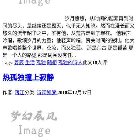
岁月悠悠，从时间的起源再到时
间的尽头，是继续还是毁灭，似乎无人知晓。然而在漫长而又
悠久的流年韶华之中，唯有他，从荒古走到了现在。 他轻声
吟唱，歌颂岁月的力量；他轻声吟唱，赞美时间的锐利。他大
声歌唱着整个世界，苍凉，而又独孤。 那是荒古 那是孤苦 那
是一个人的路途 那是周围没有任...
Tags:
姜辰
生活
孤独
随想
孤独的诗人
此文
18
人评
热
孤独撞上寂静
作者:
蒋江
分类:
诗词如梦
2018
年
12
月
17
日