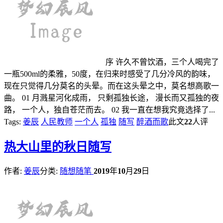
序 许久不曾饮酒，三个人喝完了
一瓶500ml的柔雅，50度，在归来时感受了几分冷风的韵味，
现在只觉得几分莫名的头晕。而在这头晕之中，莫名想高歌一
曲。 01 月溅星河化成雨， 只剩孤独长途， 漫长而又孤独的夜
路， 一个人，独自苍茫而去。 02 我一直在想我究竟选择了...
Tags:
姜辰
人民教师
一个人
孤独
随写
醉酒而歌
此文
22
人评
热
大山里的秋日随写
作者:
姜辰
分类:
随想随笔
2019
年
10
月
29
日