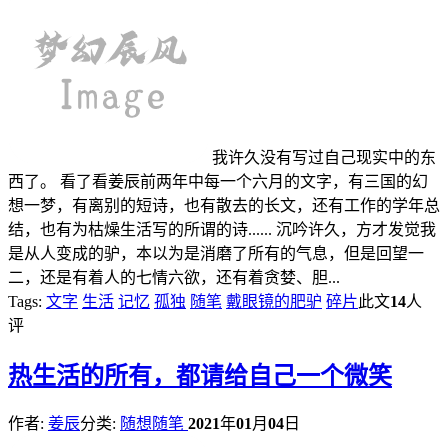
我许久没有写过自己现实中的东
西了。 看了看姜辰前两年中每一个六月的文字，有三国的幻
想一梦，有离别的短诗，也有散去的长文，还有工作的学年总
结，也有为枯燥生活写的所谓的诗...... 沉吟许久，方才发觉我
是从人变成的驴，本以为是消磨了所有的气息，但是回望一
二，还是有着人的七情六欲，还有着贪婪、胆...
Tags:
文字
生活
记忆
孤独
随笔
戴眼镜的肥驴
碎片
此文
14
人
评
热
生活的所有，都请给自己一个微笑
作者:
姜辰
分类:
随想随笔
2021
年
01
月
04
日