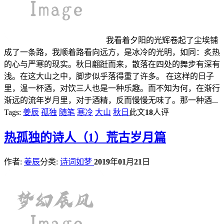
我看着夕阳的光辉卷起了尘埃铺
成了一条路，我顺着路看向远方，是冰冷的光明，如同：炙热
的心与严寒的现实。秋日翩跹而来，散落在四处的舞步有深有
浅。在这大山之中，脚步似乎落得重了许多。 在这样的日子
里，温一杯酒，对饮三人也是一种乐趣。而不知为何，在渐行
渐远的流年岁月里，对于酒精，反而慢慢无味了。那一种酒...
Tags:
姜辰
孤独
随笔
寒冷
大山
秋日
此文
18
人评
热
孤独的诗人（1）荒古岁月篇
作者:
姜辰
分类:
诗词如梦
2019
年
01
月
21
日