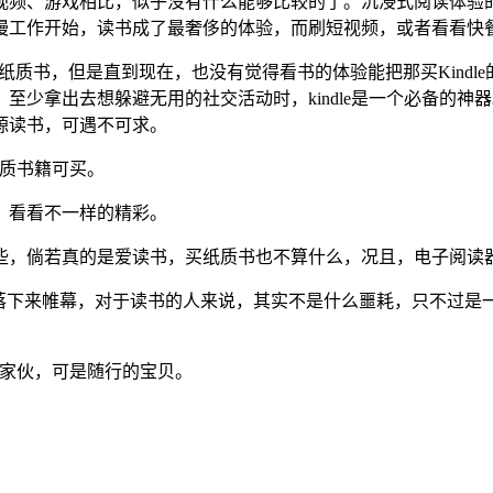
频、游戏相比，似乎没有什么能够比较的了。沉浸式阅读体验的确
慢慢工作开始，读书成了最奢侈的体验，而刷短视频，或者看看快
过一些纸质书，但是直到现在，也没有觉得看书的体验能把那买Kindl
至少拿出去想躲避无用的社交活动时，kindle是一个必备的
源读书，可遇不可求。
纸质书籍可买。
，看看不一样的精彩。
，倘若真的是爱读书，买纸质书也不算什么，况且，电子阅读器除了
indle落下来帷幕，对于读书的人来说，其实不是什么噩耗，只不
这家伙，可是随行的宝贝。