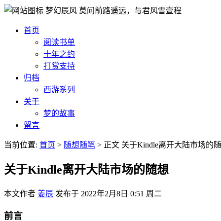
梦幻辰风
莫问前路遥远，与君风雪壹程
首页
阅读书单
十年之约
打赏支持
归档
西游系列
关于
梦的故事
留言
当前位置:
首页
>
随想随笔
>
正文
关于Kindle离开大陆市场的
关于Kindle离开大陆市场的随想
本文作者
姜辰
发布于
2022年2月8日 0:51 周二
前言