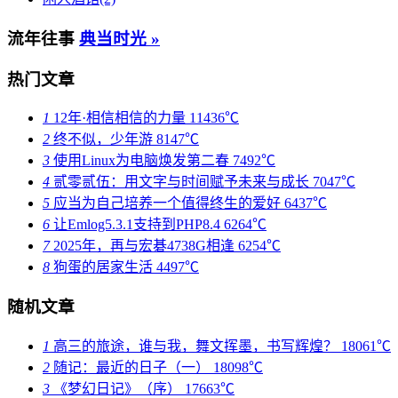
流年往事
典当时光 »
热门文章
1
12年·相信相信的力量
11436℃
2
终不似，少年游
8147℃
3
使用Linux为电脑焕发第二春
7492℃
4
贰零贰伍：用文字与时间赋予未来与成长
7047℃
5
应当为自己培养一个值得终生的爱好
6437℃
6
让Emlog5.3.1支持到PHP8.4
6264℃
7
2025年，再与宏碁4738G相逢
6254℃
8
狗蛋的居家生活
4497℃
随机文章
1
高三的旅途，谁与我，舞文挥墨，书写辉煌？
18061℃
2
随记：最近的日子（一）
18098℃
3
《梦幻日记》（序）
17663℃