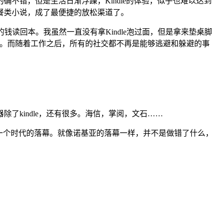
不错，但是生活日渐浮躁，Kindle的体验，似乎也难以达到
餐类小说，成了最便捷的放松渠道了。
e的钱读回本。我虽然一直没有拿Kindle泡过面，但是拿来垫桌脚
神器。而随着工作之后，所有的社交都不再是能够逃避和躲避的事
kindle，还有很多。海信，掌阅，文石……
过是一个时代的落幕。就像诺基亚的落幕一样，并不是做错了什么，