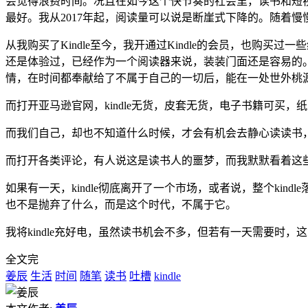
会觉得浪费时间。况且在如今这个快节奏的社会里，读书和短视
最好。我从2017年起，阅读量可以说是断崖式下降的。随着
从我购买了Kindle至今，我开通过Kindle的会员，也购买
还是体验过，已经作为一个阅读器来说，装装门面还是容易的。
情，在时间都奉献给了不属于自己的一切后，能在一处世外桃
而打开亚马逊官网，kindle无货，皮套无货，电子书籍可买，
而我们自己，却也不知道什么时候，才会有机会去静心读读书
而打开各类评论，有人说这是读书人的噩梦，而我默默看着这些
如果有一天，kindle彻底离开了一个市场，或者说，整个k
也不是抛弃了什么，而是这个时代，不属于它。
我将kindle充好电，虽然读书机会不多，但若有一天需要时，
全文完
姜辰
生活
时间
随笔
读书
吐槽
kindle