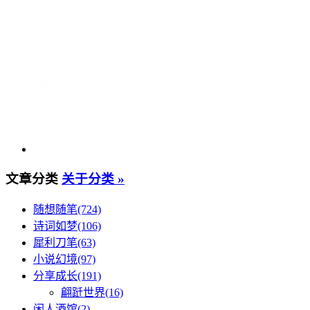
文章分类
关于分类 »
随想随笔(724)
诗词如梦(106)
犀利刀笔(63)
小说幻境(97)
分享成长(191)
翩跹世界(16)
闲人酒馆(2)