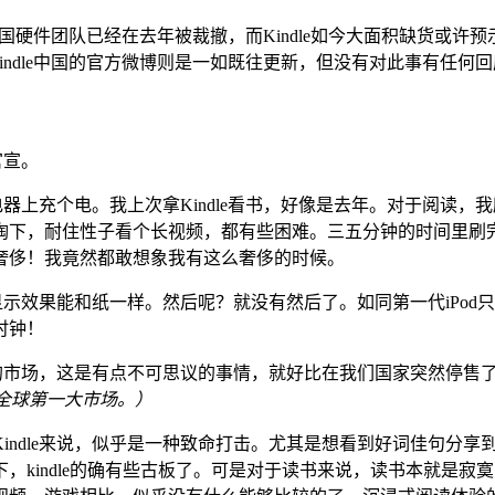
dle的中国硬件团队已经在去年被裁撤，而Kindle如今大面积缺货或
Kindle中国的官方微博则是一如既往更新，但没有对此事有任何
官宣。
充电器上充个电。我上次拿Kindle看书，好像是去年。对于阅
陶下，耐住性子看个长视频，都有些困难。三五分钟的时间里刷
奢侈！我竟然都敢想象我有这么奢侈的时候。
，显示效果能和纸一样。然后呢？就没有然后了。如同第一代iPo
时钟！
最大的市场，这是有点不可思议的事情，就好比在我们国家突然停售
售的全球第一大市场。）
Kindle来说，似乎是一种致命打击。尤其是想看到好词佳句分
，kindle的确有些古板了。可是对于读书来说，读书本就是