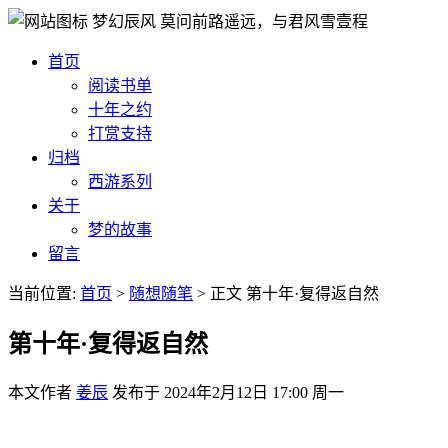
梦幻辰风
莫问前路遥远，与君风雪壹程
首页
阅读书单
十年之约
打赏支持
归档
西游系列
关于
梦的故事
留言
当前位置:
首页
>
随想随笔
>
正文
第十年·复得返自然
第十年·复得返自然
本文作者
姜辰
发布于
2024年2月12日 17:00 周一