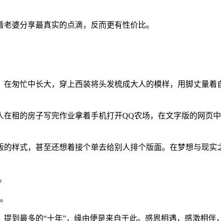
着老婆分享最真实的点滴，反而更有性价比。
。在匆忙中长大，穿上西装将头发梳成大人的模样，用脚丈量着
在租的房子写完作业拿着手机打开QQ农场，在文字版的网页中偷
版的样式，甚至还想着接个单去给别人排个版面。在梦想与现实之
。
烟。
，提到最多的“十年”，缘由便是来自于此。感恩相遇，感激相伴