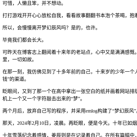
可惜，人懒且笨，并不想动。
打打游戏开开心心放松自我，看看故事翻翻书本泡个茶喝，抱
所以，会慢慢离开梦幻辰风吗？是的，也许。
毕竟我们都会长大。
可昨天在博客志上翻阅着十来年的老站点，心中又是满满感慨
里，一切如故。
在那一刻，我仿佛见到了十多年前的自己，十来岁的少年一个人
钱”的渠道。
眨眼间，又到了那一个在高中拿出一张空白的纸并画着网站排
机上一个又一个字符敲击出来的“梦”。
两个月后，放弃自己写的程序，并采用emlog构建了“梦幻辰风”
那天，2024年2月10日，凌晨。再眨眼，便是今天。十年已如
十年雪落纪念着感情，姜辰则是在记录着自己。在所有篇幅中