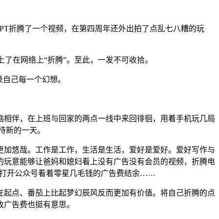
PT折腾了一个视频，在第四周年还外出拍了点乱七八糟的玩
上了在网络上“折腾”。至此，一发不可收拾。
录自己每一个幻想。
脑相伴，在上班与回家的两点一线中来回徘徊，用着手机玩几局
待新的一天。
更加悠哉。工作是工作，生活是生活，爱好是爱好。爱好写作与
的玩意能够让爸妈和媳妇看上没有广告没有会员的视频，折腾电
，打开公众号看着零星几毛钱的广告费结余……
在起点、番茄上比起梦幻辰风反而更加有价值。将自己折腾的点
收广告费也挺有意思。