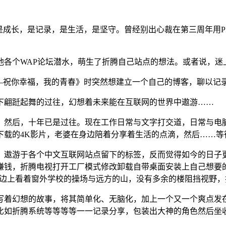
是成长，是记录，是生活，是坚守。曾经别出心裁在第三周年用P
各个WAP论坛潜水，萌生了折腾自己站点的想法。或者说，迷
——祝你幸福，我的青春》时突然想建立一个自己的博客，聊以记
下翩跹起舞的过往，幻想着未来能在互联网的世界中遨游……
，然后，十年已是过往。现在工作日常与文字打交道，日常与电
下载的4K影片，老婆在身边陪着分享着生活的点滴，然后……等
，遨游于各个中文互联网站点留下的标签，反而觉得如今的日子
赚钱，折腾电视打开工厂模式修改卸载自带桌面安装上自己想要
台边上看着窗外学校的操场与远方的山，没有多余的楼阻挡视野
写着幻想的故事，将其简单化、无脑化，加上一个又一个爽点发
比如折腾系统等等等等一一记录分享，包装出大神的角色然后坐