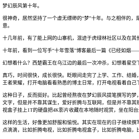
梦幻辰风第十年。
很神奇，居然坚持了一个虚无缥缈的“梦”十年。与之相伴的，
意。
十几年前，有了能上网的山寨机，混迹于虎绿林社区以及在其他
十年前，看到一位写手“十年雪落”博客最后一篇《已经如烟
幻想着什么？西楚霸王在乌江边的最后一次冲杀，幻想着星空
真巧，时间很快，成长很快。眨眼间走完了上学、工作、结婚
王者荣耀，打开电脑看看熟悉的博主日常，打开电视看着自己
这种日子，反而挺好。比起曾经熬夜在梦幻辰风提笔撰写的梦
文字，但是并不靠其谋生，爱好折腾与互联网，但是并不靠其
视盒子挂上1T的硬盘把4K影片收藏在本地随时观赏，坐在阳
这样的生活，好像更加舒服和愉悦。其实在现在的日子继续撰
点滴滴，比如折腾电视，比如折腾电视盒子，比如折腾电脑，