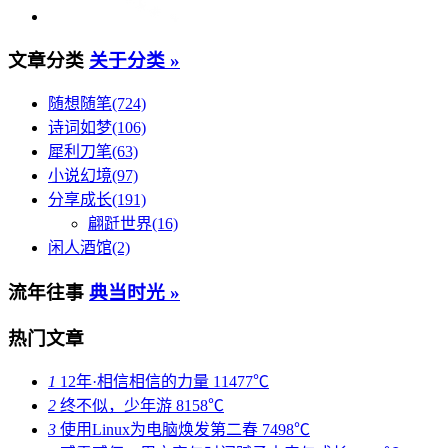
文章分类
关于分类 »
随想随笔(724)
诗词如梦(106)
犀利刀笔(63)
小说幻境(97)
分享成长(191)
翩跹世界(16)
闲人酒馆(2)
流年往事
典当时光 »
热门文章
1
12年·相信相信的力量
11477℃
2
终不似，少年游
8158℃
3
使用Linux为电脑焕发第二春
7498℃