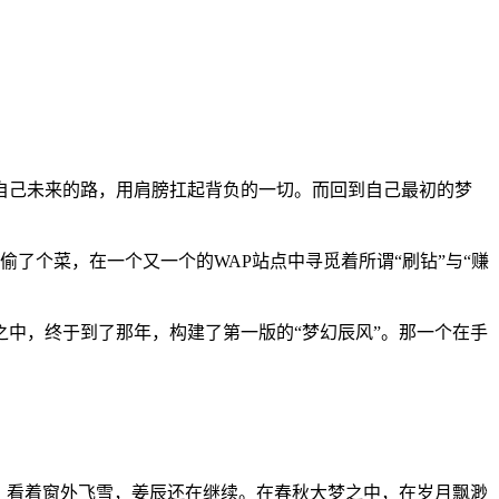
自己未来的路，用肩膀扛起背负的一切。而回到自己最初的梦
了个菜，在一个又一个的WAP站点中寻觅着所谓“刷钻”与“赚
中，终于到了那年，构建了第一版的“梦幻辰风”。那一个在手
，看着窗外飞雪，姜辰还在继续。在春秋大梦之中，在岁月飘渺