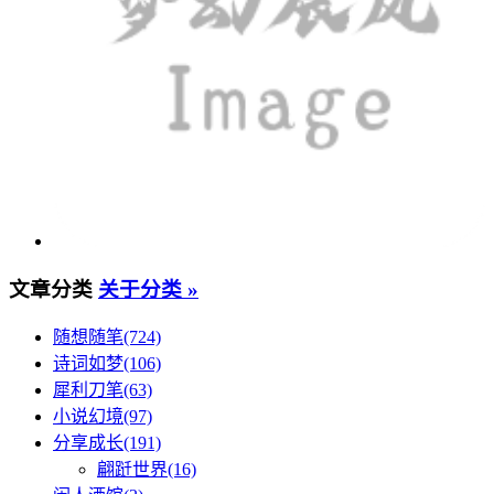
文章分类
关于分类 »
随想随笔(724)
诗词如梦(106)
犀利刀笔(63)
小说幻境(97)
分享成长(191)
翩跹世界(16)