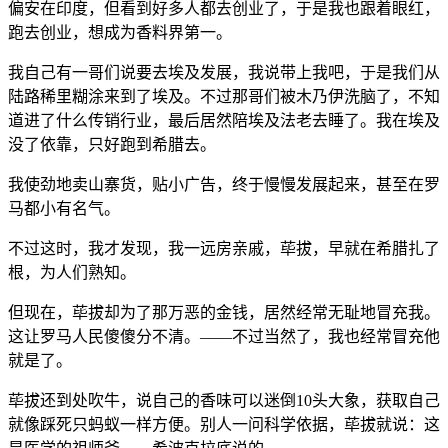
偏安在印度，但看到好多人都去创业了，于是我也跟着眼红，
跑去创业，想成为香料界第一。
我自己有一哥们说要去埃及发展，我说带上我吧，于是我们从
陆路稀里糊涂来到了埃及。不过那哥们被木乃伊洗脑了，不知
道进了什么传销行业，最后居然陪埃及法老去睡了。我在埃及
没了依靠，只好跑到希腊去。
我使劲地卖山寨货，贴小广告，终于慢慢发展起来，甚至在罗
马都小有名气。
不过这时，我才发现，我一远房亲戚，荜拔，早就在希腊扎了
根，为人们熟知。
但现在，荜拔却为了那万恶的金钱，居然经常无耻地冒充我。
这让罗马人民傻傻分不清。——不过当然了，我也经常冒充他
就是了。
荜拔还到处吹牛，说自己的香味可以迷倒10头大象，获取自己
就像踩死只蚂蚁一样方便。别人一问科学依据，荜拔就说：这