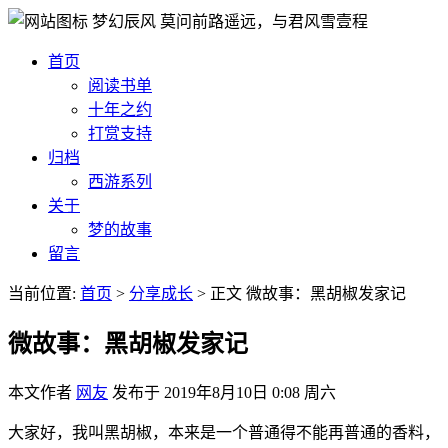
梦幻辰风
莫问前路遥远，与君风雪壹程
首页
阅读书单
十年之约
打赏支持
归档
西游系列
关于
梦的故事
留言
当前位置:
首页
>
分享成长
>
正文
微故事：黑胡椒发家记
微故事：黑胡椒发家记
本文作者
网友
发布于
2019年8月10日 0:08 周六
大家好，我叫黑胡椒，本来是一个普通得不能再普通的香料，