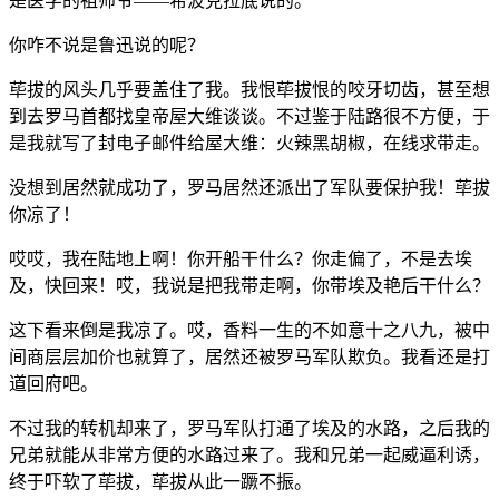
是医学的祖师爷——希波克拉底说的。
你咋不说是鲁迅说的呢？
荜拔的风头几乎要盖住了我。我恨荜拔恨的咬牙切齿，甚至想
到去罗马首都找皇帝屋大维谈谈。不过鉴于陆路很不方便，于
是我就写了封电子邮件给屋大维：火辣黑胡椒，在线求带走。
没想到居然就成功了，罗马居然还派出了军队要保护我！荜拔
你凉了！
哎哎，我在陆地上啊！你开船干什么？你走偏了，不是去埃
及，快回来！哎，我说是把我带走啊，你带埃及艳后干什么？
这下看来倒是我凉了。哎，香料一生的不如意十之八九，被中
间商层层加价也就算了，居然还被罗马军队欺负。我看还是打
道回府吧。
不过我的转机却来了，罗马军队打通了埃及的水路，之后我的
兄弟就能从非常方便的水路过来了。我和兄弟一起威逼利诱，
终于吓软了荜拔，荜拔从此一蹶不振。