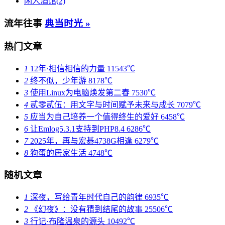
闲人酒馆(2)
流年往事
典当时光 »
热门文章
1
12年·相信相信的力量
11543℃
2
终不似，少年游
8178℃
3
使用Linux为电脑焕发第二春
7530℃
4
贰零贰伍：用文字与时间赋予未来与成长
7079℃
5
应当为自己培养一个值得终生的爱好
6458℃
6
让Emlog5.3.1支持到PHP8.4
6286℃
7
2025年，再与宏碁4738G相逢
6279℃
8
狗蛋的居家生活
4748℃
随机文章
1
深夜，写给青年时代自己的韵律
6935℃
2
《幻夜》：没有猜到结尾的故事
25506℃
3
行记·布隆温泉的源头
10492℃