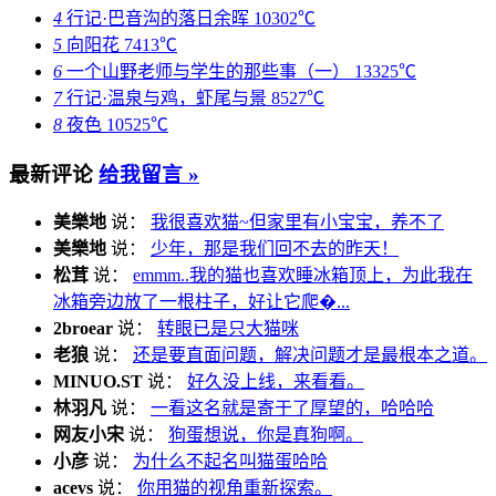
4
行记·巴音沟的落日余晖
10302℃
5
向阳花
7413℃
6
一个山野老师与学生的那些事（一）
13325℃
7
行记·温泉与鸡，虾尾与景
8527℃
8
夜色
10525℃
最新评论
给我留言 »
美樂地
说：
我很喜欢猫~但家里有小宝宝，养不了
美樂地
说：
少年，那是我们回不去的昨天！
松茸
说：
emmm..我的猫也喜欢睡冰箱顶上，为此我在
冰箱旁边放了一根柱子，好让它爬�...
2broear
说：
转眼已是只大猫咪
老狼
说：
还是要直面问题，解决问题才是最根本之道。
MINUO.ST
说：
好久没上线，来看看。
林羽凡
说：
一看这名就是寄于了厚望的，哈哈哈
网友小宋
说：
狗蛋想说，你是真狗啊。
小彦
说：
为什么不起名叫猫蛋哈哈
acevs
说：
你用猫的视角重新探索。