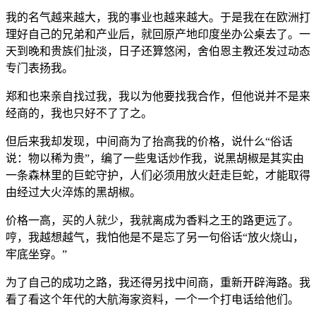
我的名气越来越大，我的事业也越来越大。于是我在在欧洲打
理好自己的兄弟和产业后，就回原产地印度坐办公桌去了。一
天到晚和贵族们扯淡，日子还算悠闲，舍伯恩主教还发过动态
专门表扬我。
郑和也来亲自找过我，我以为他要找我合作，但他说并不是来
经商的，我也只好不了了之。
但后来我却发现，中间商为了抬高我的价格，说什么“俗话
说：物以稀为贵”，编了一些鬼话炒作我，说黑胡椒是其实由
一条森林里的巨蛇守护，人们必须用放火赶走巨蛇，才能取得
由经过大火淬炼的黑胡椒。
价格一高，买的人就少，我就离成为香料之王的路更远了。
哼，我越想越气，我怕他是不是忘了另一句俗话“放火烧山，
牢底坐穿。”
为了自己的成功之路，我还得另找中间商，重新开辟海路。我
看了看这个年代的大航海家资料，一个一个打电话给他们。