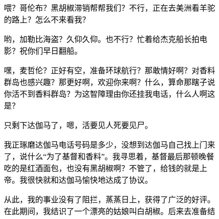
喂？哥伦布？黑胡椒滞销帮帮我们？不行，正在去美洲看羊驼
的路上？怎么不来看我？
哟，加勒比海盗？久仰久仰。也不行？忙着给杰克船长拍电
影？祝你们早日翻船。
嘿，麦哲伦？正好有空，准备环球航行？那敢情好啊？对香料
群岛也感兴趣？那更好啊，欢迎你来啊？什么，算命那瞎子说
你活不到香料群岛？为这智障理由你还挂我电话，什么人啊这
是？
只剩下达伽马了，嗯，活要见人死要见尸。
我正琢磨达伽马电话号码是多少，没想到达伽马自己找上门来
了，说什么“为了基督和香料”。我寻思着，基督最后那顿晚餐
吃的是红酒面包，也没有黑胡椒啊？不管了，给钱的就是上
帝。我很快就和达伽马愉快地达成了协议。
从此，我的事业没有了阻拦，蒸蒸日上，获得了广泛的好评。
在此期间，我结识了一个漂亮的姑娘叫白胡椒。后来去准备结