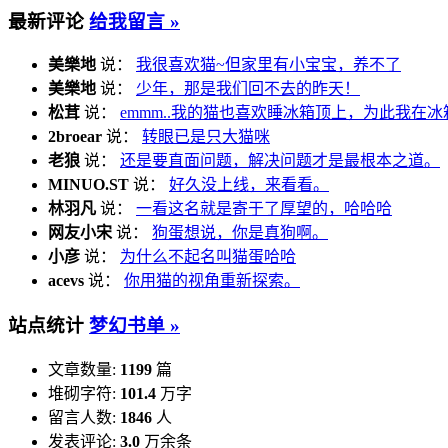
最新评论
给我留言 »
美樂地
说：
我很喜欢猫~但家里有小宝宝，养不了
美樂地
说：
少年，那是我们回不去的昨天！
松茸
说：
emmm..我的猫也喜欢睡冰箱顶上，为此我在冰
2broear
说：
转眼已是只大猫咪
老狼
说：
还是要直面问题，解决问题才是最根本之道。
MINUO.ST
说：
好久没上线，来看看。
林羽凡
说：
一看这名就是寄于了厚望的，哈哈哈
网友小宋
说：
狗蛋想说，你是真狗啊。
小彦
说：
为什么不起名叫猫蛋哈哈
acevs
说：
你用猫的视角重新探索。
站点统计
梦幻书单 »
文章数量:
1199
篇
堆砌字符:
101.4
万字
留言人数:
1846
人
发表评论:
3.0
万余条