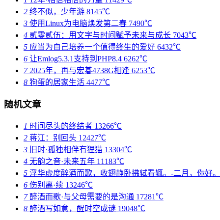
2
终不似，少年游
8145℃
3
使用Linux为电脑焕发第二春
7490℃
4
贰零贰伍：用文字与时间赋予未来与成长
7043℃
5
应当为自己培养一个值得终生的爱好
6432℃
6
让Emlog5.3.1支持到PHP8.4
6262℃
7
2025年，再与宏碁4738G相逢
6253℃
8
狗蛋的居家生活
4477℃
随机文章
1
时间尽头的终结者
13266℃
2
蒋江：别回头
12427℃
3
旧时·孤独相伴有狸猫
13304℃
4
无韵之音·未来五年
11183℃
5
浮华虚度醉酒而歌，收翅静卧拂轼看辄。-二月，你好
6
伤别离·续
13246℃
7
醉酒而歌·与父母需要的是沟通
17281℃
8
醉酒写如意，醒时空成谜
19048℃