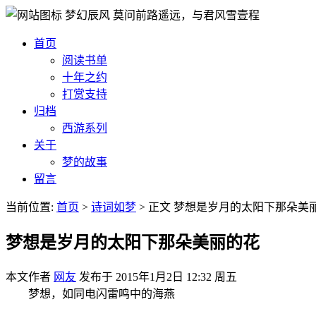
梦幻辰风
莫问前路遥远，与君风雪壹程
首页
阅读书单
十年之约
打赏支持
归档
西游系列
关于
梦的故事
留言
当前位置:
首页
>
诗词如梦
>
正文
梦想是岁月的太阳下那朵美
梦想是岁月的太阳下那朵美丽的花
本文作者
网友
发布于
2015年1月2日 12:32 周五
梦想，如同电闪雷鸣中的海燕