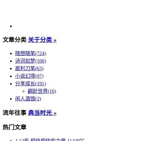
文章分类
关于分类 »
随想随笔(724)
诗词如梦(106)
犀利刀笔(63)
小说幻境(97)
分享成长(191)
翩跹世界(16)
闲人酒馆(2)
流年往事
典当时光 »
热门文章
1
12年·相信相信的力量
11429℃