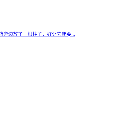
箱旁边放了一根柱子，好让它爬�...