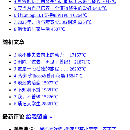
4
贰零贰伍：用文字与时间赋予未来与成长
7047℃
5
应当为自己培养一个值得终生的爱好
6437℃
6
让Emlog5.3.1支持到PHP8.4
6264℃
7
2025年，再与宏碁4738G相逢
6254℃
8
狗蛋的居家生活
4507℃
随机文章
1
永不能失去向上的动力！
17157℃
2
删除了过去，再见了曾经！
21871℃
3
这是一段孤独的旅程……
26203℃
4
感谢·劣&eoo&暮雨秋晨
16847℃
5
淡淡的暗恋
15077℃
6
不知啊不觉
19881℃
7
我，不曾输
15226℃
8
琐记大学生
28861℃
最新评论
给我留言 »
美樂地
说：
我很喜欢猫~但家里有小宝宝，养不了