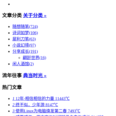
文章分类
关于分类 »
随想随笔(724)
诗词如梦(106)
犀利刀笔(63)
小说幻境(97)
分享成长(191)
翩跹世界(16)
闲人酒馆(2)
流年往事
典当时光 »
热门文章
1
12年·相信相信的力量
11443℃
2
终不似，少年游
8147℃
3
使用Linux为电脑焕发第二春
7493℃