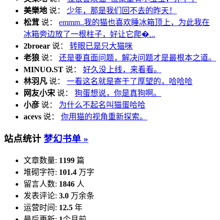
美樂地
说：
少年，那是我们回不去的昨天！
松茸
说：
emmm..我的猫也喜欢睡冰箱顶上，为此我在
冰箱旁边放了一根柱子，好让它爬�...
2broear
说：
转眼已是只大猫咪
老狼
说：
还是要直面问题，解决问题才是最根本之道。
MINUO.ST
说：
好久没上线，来看看。
林羽凡
说：
一看这名就是寄于了厚望的，哈哈哈
网友小宋
说：
狗蛋想说，你是真狗啊。
小彦
说：
为什么不起名叫猫蛋哈哈
acevs
说：
你用猫的视角重新探索。
站点统计
梦幻书单 »
文章数量:
1199
篇
堆砌字符:
101.4
万字
留言人数:
1846
人
发表评论:
3.0
万余条
运营时间:
12.5
年
最后更新:
1
个月前