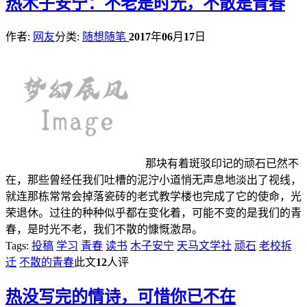
热
木子安宁：不老是时光，不散是青春
作者:
网友
分类:
随想随笔
2017
年
06
月
17
日
那块有着斑驳印记的顽石已然不
在，那些曾经任我们吐槽的泥泞小道悄无声息地淡出了视线，
就连那栋常常会掉落瓷砖的老式教学楼也完成了它的使命，光
荣退休。过往的种种似乎都在变化着，可能不变的是我们的青
春，是时光不老，我们不散的慷慨激昂。
Tags:
投稿
学习
青春
读书
木子安宁
天马文学社
顽石
老校拆
迁
不散的青春
此文
12
人评
热
没写完的情诗，可惜你已不在