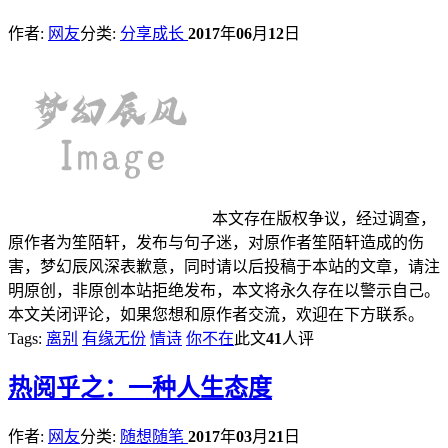
作者:
网友
分类:
分享成长
2017
年
06
月
12
日
本文存在版权争议，经过调查，
原作者为笙陌轩，发布与句子迷，对原作者笙陌轩造成的伤
害，梦幻辰风深表歉意，同时请以后投稿于本站的文章，请注
明原创，非原创本站拒绝发布，本文将永久存在以警示自己。
本文关闭评论，如果您想和原作者交流，欢迎在下方联系。
Tags:
离别
有缘无份
情诗
你不在
此文
41
人评
热
阅乎之：一种人生态度
作者:
网友
分类:
随想随笔
2017
年
03
月
21
日