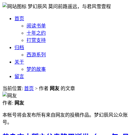
梦幻辰风
莫问前路遥远，与君风雪壹程
首页
阅读书单
十年之约
打赏支持
归档
西游系列
关于
梦的故事
留言
当前位置:
首页
> 作者
网友
的文章
作者:
网友
本帐号将会发布所有来自网友的投稿作品。梦幻辰风公众账
号。