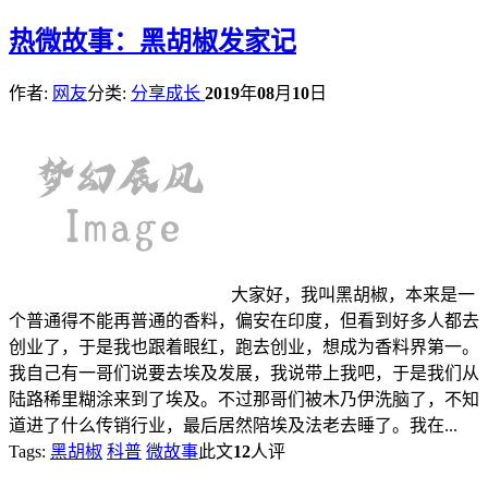
热
微故事：黑胡椒发家记
作者:
网友
分类:
分享成长
2019
年
08
月
10
日
大家好，我叫黑胡椒，本来是一
个普通得不能再普通的香料，偏安在印度，但看到好多人都去
创业了，于是我也跟着眼红，跑去创业，想成为香料界第一。
我自己有一哥们说要去埃及发展，我说带上我吧，于是我们从
陆路稀里糊涂来到了埃及。不过那哥们被木乃伊洗脑了，不知
道进了什么传销行业，最后居然陪埃及法老去睡了。我在...
Tags:
黑胡椒
科普
微故事
此文
12
人评