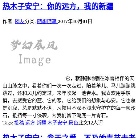
热
木子安宁：你的远方，我的新疆
作者:
网友
分类:
随想随笔
2017
年
10
月
01
日
它，就静静地躺在冰雪相伴的天
山山脉之中，看着你们一次一次走过，陪着羊儿、马儿蹦蹦跳
跳过，还和风儿约定过，来年吹起一池春水。我喜欢用手触
摸，去感受它的蓝、它的寒，它给我们的想象与心安。它也总
是沉寂，总是默默不语，习惯用不深不浅来守护它的每一颗沙
石，抵挡每一寸侵袭，为我们留下湖底一片青石。
Tags:
投稿
远方
新疆
木子安宁
景色
此文
12
人评