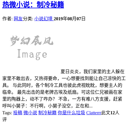
热
微小说：制冷秘籍
作者:
网友
分类:
小说幻境
2019
年
08
月
07
日
夏日炎炎，我们家里的主人躲在
家里不敢出去，又热得要命，一心想要找到能让自己凉快的工
具。 与此同时，各个制冷工具也彼此虎视眈眈，想要主人的
临幸。 最先出击的是老牌古埃及纸扇。可这位仁兄被画在家
里的陶器上，动不了咋办？ 不急，一方有难八方支援，赶紧
呼叫小舅子：不行啊，小舅子没空，正在和...
Tags:
投稿
微小说
制冷秘籍
你是什么垃圾
Clatterrr
此文
12
人
评