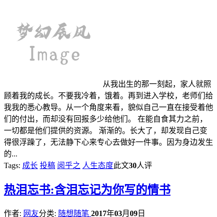
从我出生的那一刻起，家人就照
顾着我的成长。不要我冷着，饿着。再到进入学校，老师们给
我我的悉心教导。从一个角度来看，貌似自己一直在接受着他
们的付出，而却没有回报多少给他们。 在能自食其力之前，
一切都是他们提供的资源。 渐渐的。长大了，却发现自己变
得很浮躁了，无法静下心来专心去做好一件事。因为身边发生
的...
Tags:
成长
投稿
阅乎之
人生态度
此文
30
人评
热
泪忘书:含泪忘记为你写的情书
作者:
网友
分类:
随想随笔
2017
年
03
月
09
日