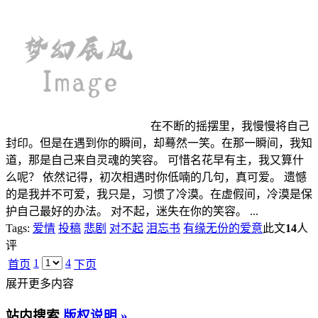
在不断的摇摆里，我慢慢将自己
封印。但是在遇到你的瞬间，却蓦然一笑。在那一瞬间，我知
道，那是自己来自灵魂的笑容。 可惜名花早有主，我又算什
么呢？ 依然记得，初次相遇时你低喃的几句，真可爱。 遗憾
的是我并不可爱，我只是，习惯了冷漠。在虚假间，冷漠是保
护自己最好的办法。 对不起，迷失在你的笑容。 ...
Tags:
爱情
投稿
悲剧
对不起
泪忘书
有缘无份的爱意
此文
14
人
评
1
4
首页
下页
展开更多内容
站内搜索
版权说明 »