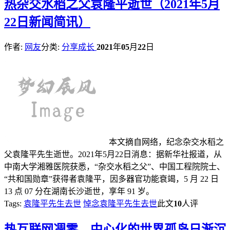
热
杂交水稻之父袁隆平逝世（2021年5月
22日新闻简讯）
作者:
网友
分类:
分享成长
2021
年
05
月
22
日
本文摘自网络，纪念杂交水稻之
父袁隆平先生逝世。2021年5月22日消息：据新华社报道，从
中南大学湘雅医院获悉，“杂交水稻之父”、中国工程院院士、
“共和国勋章”获得者袁隆平，因多器官功能衰竭，5 月 22 日
13 点 07 分在湖南长沙逝世，享年 91 岁。
Tags:
袁隆平先生去世
悼念袁隆平先生去世
此文
10
人评
热
互联网凋零，中心化的世界孤岛日渐沉