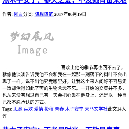
热
木子安宁：参天之爱，不及她青苗未老
作者:
网友
分类:
随想随笔
2017
年
06
月
19
日
喜欢上他的季节再也回不去了，
就像他淡淡告诉我他不会和我在一起那一刻落下的树叶不会出
现了一样。说不出他究竟哪里好，让我这个来人间好不容易走
一遭却活得如此辛苦的生物念念不忘。一开始的交集并不多，
也从来没有想过自己有一天会把心丢在他身上，还是以一种自
己都不愿承认的方式。
Tags:
思念
喜欢
爱情
投稿
青春
木子安宁
天马文学社
此文
14
人
评