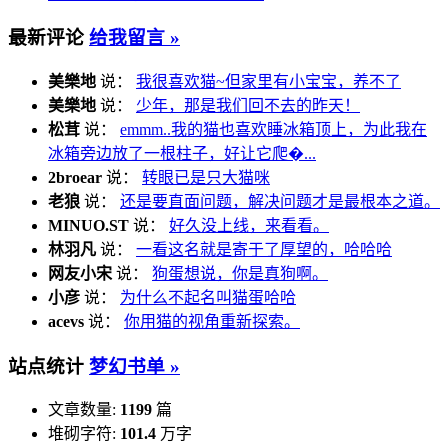
最新评论
给我留言 »
美樂地
说：
我很喜欢猫~但家里有小宝宝，养不了
美樂地
说：
少年，那是我们回不去的昨天！
松茸
说：
emmm..我的猫也喜欢睡冰箱顶上，为此我在
冰箱旁边放了一根柱子，好让它爬�...
2broear
说：
转眼已是只大猫咪
老狼
说：
还是要直面问题，解决问题才是最根本之道。
MINUO.ST
说：
好久没上线，来看看。
林羽凡
说：
一看这名就是寄于了厚望的，哈哈哈
网友小宋
说：
狗蛋想说，你是真狗啊。
小彦
说：
为什么不起名叫猫蛋哈哈
acevs
说：
你用猫的视角重新探索。
站点统计
梦幻书单 »
文章数量:
1199
篇
堆砌字符:
101.4
万字