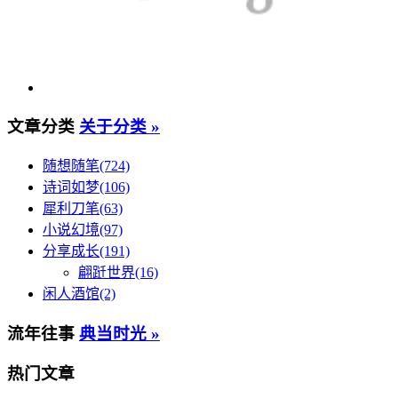
文章分类
关于分类 »
随想随笔(724)
诗词如梦(106)
犀利刀笔(63)
小说幻境(97)
分享成长(191)
翩跹世界(16)
闲人酒馆(2)
流年往事
典当时光 »
热门文章