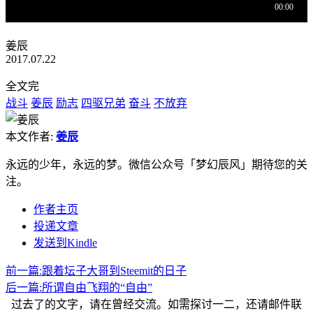
姜辰
2017.07.22
全文完
战斗
姜辰
励志
四驱兄弟
奋斗
不放弃
本文作者:
姜辰
永远的少年，永远的梦。微信公众号「梦幻辰风」期待您的关
注。
作者主页
投递文章
发送到Kindle
前一篇:
跟着坛子大哥到Steemit的日子
后一篇:
所谓自由飞翔的“自由”
过去了的文字，请在曾经交流。如需探讨一二，还请邮件联