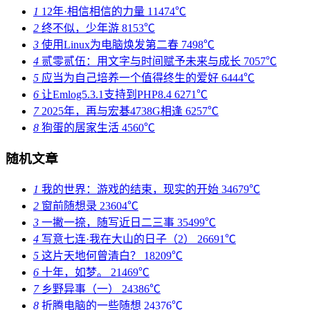
1
12年·相信相信的力量
11474℃
2
终不似，少年游
8153℃
3
使用Linux为电脑焕发第二春
7498℃
4
贰零贰伍：用文字与时间赋予未来与成长
7057℃
5
应当为自己培养一个值得终生的爱好
6444℃
6
让Emlog5.3.1支持到PHP8.4
6271℃
7
2025年，再与宏碁4738G相逢
6257℃
8
狗蛋的居家生活
4560℃
随机文章
1
我的世界：游戏的结束，现实的开始
34679℃
2
窗前随想录
23604℃
3
一撇一捺，随写近日二三事
35499℃
4
写意七连·我在大山的日子（2）
26691℃
5
这片天地何曾清白？
18209℃
6
十年，如梦。
21469℃
7
乡野异事（一）
24386℃
8
折腾电脑的一些随想
24376℃