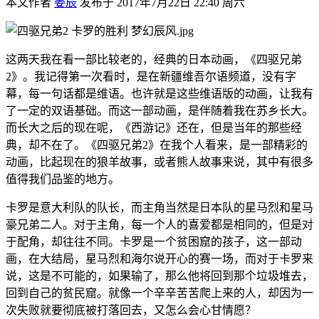
本文作者
姜辰
发布于
2017年7月22日 22:40 周六
这两天我在看一部比较老的，经典的日本动画，《四驱兄弟
2》。我记得第一次看时，是在新疆维吾尔语频道，没有字
幕，每一句话都是维语。也许就是这些维语版的动画，让我有
了一定的双语基础。而这一部动画，是伴随着我在苏乡长大。
而长大之后的现在呢，《西游记》还在，但是当年的那些经
典，却不在了。《四驱兄弟2》在我个人看来，是一部精彩的
动画，比起现在的狼羊故事，或者熊人故事来说，其中有很多
值得我们品鉴的地方。
卡罗是意大利队的队长，而主角当然是日本队的星马烈和星马
豪兄弟二人。对于主角，每一个人的喜爱都是相同的，但是对
于配角，却往往不同。卡罗是一个贫困窟的孩子，这一部动
画，在大结局，星马烈和海尔说开心的赛一场，而对于卡罗来
说，这是不可能的，如果输了，那么他将回到那个垃圾堆去，
回到自己的贫民窟。就像一个辛辛苦苦爬上来的人，却因为一
次失败就要彻底被打落回去，又怎么会心甘情愿？