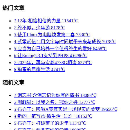
热门文章
1
12年·相信相信的力量
11541℃
2
终不似，少年游
8178℃
3
使用Linux为电脑焕发第二春
7530℃
4
贰零贰伍：用文字与时间赋予未来与成长
7078℃
5
应当为自己培养一个值得终生的爱好
6458℃
6
让Emlog5.3.1支持到PHP8.4
6286℃
7
2025年，再与宏碁4738G相逢
6279℃
8
狗蛋的居家生活
4741℃
随机文章
1
泪忘书:含泪忘记为你写的情书
18088℃
2
咖菲猫：以我之名，冠你之姓
12777℃
3
布亦丁：哆啦A梦其实是一场现实的美梦
19656℃
4
新的一笔写意·微生活（32）
18152℃
5
布亦丁：打破窗子的少年
11343℃