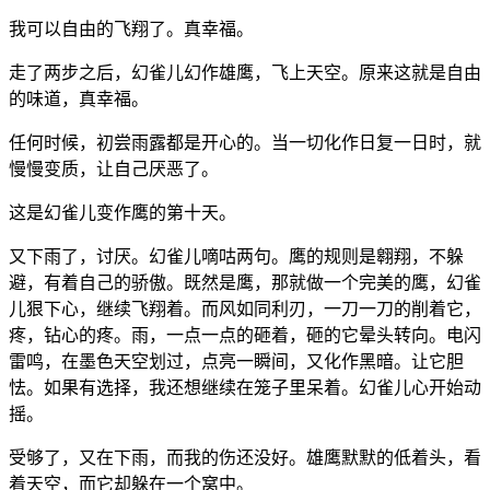
我可以自由的飞翔了。真幸福。
走了两步之后，幻雀儿幻作雄鹰，飞上天空。原来这就是自由
的味道，真幸福。
任何时候，初尝雨露都是开心的。当一切化作日复一日时，就
慢慢变质，让自己厌恶了。
这是幻雀儿变作鹰的第十天。
又下雨了，讨厌。幻雀儿嘀咕两句。鹰的规则是翱翔，不躲
避，有着自己的骄傲。既然是鹰，那就做一个完美的鹰，幻雀
儿狠下心，继续飞翔着。而风如同利刃，一刀一刀的削着它，
疼，钻心的疼。雨，一点一点的砸着，砸的它晕头转向。电闪
雷鸣，在墨色天空划过，点亮一瞬间，又化作黑暗。让它胆
怯。如果有选择，我还想继续在笼子里呆着。幻雀儿心开始动
摇。
受够了，又在下雨，而我的伤还没好。雄鹰默默的低着头，看
着天空，而它却躲在一个窝中。