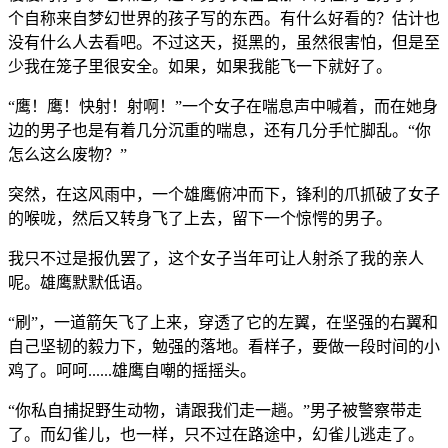
个自称来自梦幻世界的孩子写的东西。有什么好看的？估计也
没有什么人去看吧。不过这天，挺黑的，虽然很害怕，但是至
少我在笼子里很安全。如果，如果我能飞一下就好了。
“鹰！鹰！快射！射啊！”一个女子在喘息声中喊着，而在她身
边的男子也是有着几分沉重的喘息，还有几分手忙脚乱。“你
怎么这么废物？”
突然，在这风雨中，一个雄鹰俯冲而下，锋利的爪抓破了女子
的喉咙，然后又转身飞了上去，留下一个惊愕的男子。
我只不过是报仇罢了，这个女子当年可让人射杀了我的亲人
呢。雄鹰默默低语。
“刷”，一道箭矢飞了上来，穿透了它的左翼，在坚强的右翼和
自己坚韧的毅力下，勉强的落地。看样子，要做一段时间的小
鸡了。呵呵......雄鹰自嘲的摇摇头。
“你私自捕捉野生动物，请跟我们走一趟。”男子被警察带走
了。而幻雀儿，也一样，只不过在路途中，幻雀儿逃走了。