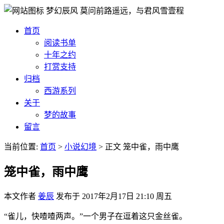
梦幻辰风
莫问前路遥远，与君风雪壹程
首页
阅读书单
十年之约
打赏支持
归档
西游系列
关于
梦的故事
留言
当前位置:
首页
>
小说幻境
>
正文
笼中雀，雨中鹰
笼中雀，雨中鹰
本文作者
姜辰
发布于
2017年2月17日 21:10 周五
“雀儿，快喳喳两声。”一个男子在逗着这只金丝雀。