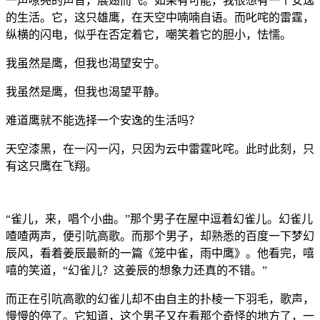
一声嘹亮的声音，展翅而飞。如果有可能，我很想有一个安逸
的生活。它，这只雄鹰，在天空中喃喃自语。而叱咤的雷霆，
纵横的闪电，似乎在否定着它，嘲笑着它的胆小，怯懦。
我虽然是鹰，但我也渴望安宁。
我虽然是鹰，但我也渴望平静。
难道鹰就不能选择一个安逸的生活吗？
天空漆黑，在一闪一闪，只因为云中雷霆叱咤。此时此刻，只
有这只鹰在飞翔。
“雀儿，来，唱个小曲。”那个男子在屋中逗着幻雀儿。幻雀儿
喳喳两声，便引吭高歌。而那个男子，却熟悉的百度一下梦幻
辰风，看着姜辰最新的一篇《笼中雀，雨中鹰》。他看完，嘻
嘻的笑道，“幻雀儿？这姜辰的想象力还真的不错。”
而正在引吭高歌的幻雀儿却不由自主的扑棱一下羽毛，歌声，
慢慢的停了。它知道，这个男子又在看那个奇怪的地方了，一