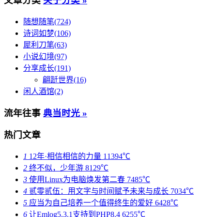
文章分类
关于分类 »
随想随笔(724)
诗词如梦(106)
犀利刀笔(63)
小说幻境(97)
分享成长(191)
翩跹世界(16)
闲人酒馆(2)
流年往事
典当时光 »
热门文章
1
12年·相信相信的力量
11394℃
2
终不似，少年游
8129℃
3
使用Linux为电脑焕发第二春
7485℃
4
贰零贰伍：用文字与时间赋予未来与成长
7034℃
5
应当为自己培养一个值得终生的爱好
6428℃
6
让Emlog5.3.1支持到PHP8.4
6255℃