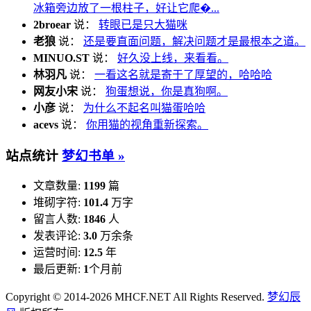
冰箱旁边放了一根柱子，好让它爬�...
2broear
说：
转眼已是只大猫咪
老狼
说：
还是要直面问题，解决问题才是最根本之道。
MINUO.ST
说：
好久没上线，来看看。
林羽凡
说：
一看这名就是寄于了厚望的，哈哈哈
网友小宋
说：
狗蛋想说，你是真狗啊。
小彦
说：
为什么不起名叫猫蛋哈哈
acevs
说：
你用猫的视角重新探索。
站点统计
梦幻书单 »
文章数量:
1199
篇
堆砌字符:
101.4
万字
留言人数:
1846
人
发表评论:
3.0
万余条
运营时间:
12.5
年
最后更新:
1
个月前
Copyright © 2014-2026 MHCF.NET All Rights Reserved.
梦幻辰