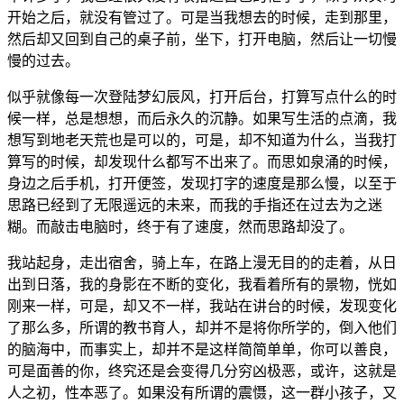
开始之后，就没有管过了。可是当我想去的时候，走到那里，
然后却又回到自己的桌子前，坐下，打开电脑，然后让一切慢
慢的过去。
似乎就像每一次登陆梦幻辰风，打开后台，打算写点什么的时
候一样，总是想想，而后永久的沉静。如果写生活的点滴，我
想写到地老天荒也是可以的，可是，却不知道为什么，当我打
算写的时候，却发现什么都写不出来了。而思如泉涌的时候，
身边之后手机，打开便签，发现打字的速度是那么慢，以至于
思路已经到了无限遥远的未来，而我的手指还在过去为之迷
糊。而敲击电脑时，终于有了速度，然而思路却没了。
我站起身，走出宿舍，骑上车，在路上漫无目的的走着，从日
出到日落，我的身影在不断的变化，我看着所有的景物，恍如
刚来一样，可是，却又不一样，我站在讲台的时候，发现变化
了那么多，所谓的教书育人，却并不是将你所学的，倒入他们
的脑海中，而事实上，却并不是这样简简单单，你可以善良，
可是面善的你，终究还是会变得几分穷凶极恶，或许，这就是
人之初，性本恶了。如果没有所谓的震慑，这一群小孩子，又