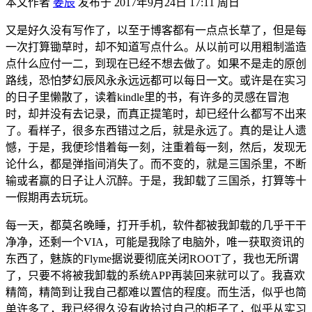
本文作者
姜辰
发布于
2017年9月24日 17:11 周日
又是好久没有写作了，以至于博客都有一点点长草了，但是每
一次打算锄草时，却不知道写点什么。从以前可以用粗制滥造
点什么应付一二，到现在已经不想去做了。如果不是走的原创
路线，恐怕梦幻辰风永永远远都可以每日一文。或许是在实习
的日子里懒散了，读着kindle里的书，有许多的灵感在冒泡
时，却并没有去记录，而真正提笔时，却已经什么都写不出来
了。看样子，很多东西错过之后，就是永远了。真的是让人遗
憾，于是，我便珍惜着每一刻，注重着每一刻，然后，发现无
论什么，都是弹指间消失了。而不变的，就是三国杀里，不断
输或者赢的日子让人沉醉。于是，我卸载了三国杀，打算等十
一假期再去玩玩。
每一天，都莫名晚睡，打开手机，软件都被我卸载的几乎干干
净净，还剩一个VIA，可能是我除了电脑外，唯一获取资讯的
东西了，魅族的Flyme据说要彻底关闭ROOT了，我也无所谓
了，只要不将被我卸载的系统APP再装回来就可以了。我喜欢
精简，精简到让我自己都难以置信的程度。而生活，似乎也简
单许多了，我已经很久没有收拾过自己的柜子了，似乎从实习