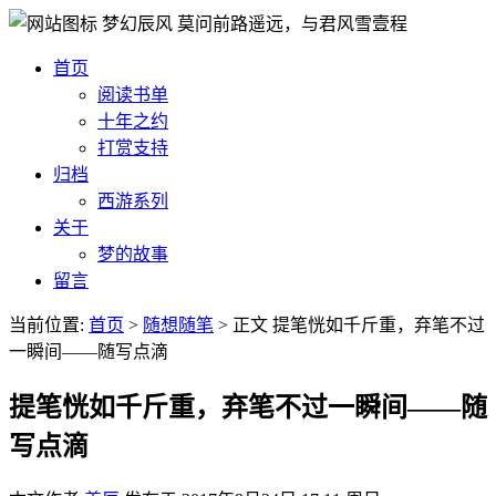
梦幻辰风
莫问前路遥远，与君风雪壹程
首页
阅读书单
十年之约
打赏支持
归档
西游系列
关于
梦的故事
留言
当前位置:
首页
>
随想随笔
>
正文
提笔恍如千斤重，弃笔不过
一瞬间——随写点滴
提笔恍如千斤重，弃笔不过一瞬间——随
写点滴