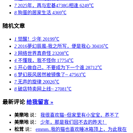
7
2025年，再与宏碁4738G相逢
6249℃
8
狗蛋的居家生活
4369℃
随机文章
1
觉醒！少年
20199℃
2
2016夢幻辰風-我之所写，便是我心
30416℃
3
网络世界真奇怪
23208℃
4
不懂我，我不怪你
17754℃
5
开心做自己，不要成为下一个谁
28712℃
6
梦幻辰风居然被镜像了~
47563℃
7
无声的旋律
20026℃
8
破店特卖网上线~
27081℃
最新评论
给我留言 »
美樂地
说：
我很喜欢猫~但家里有小宝宝，养不了
美樂地
说：
少年，那是我们回不去的昨天！
松茸
说：
emmm..我的猫也喜欢睡冰箱顶上，为此我在