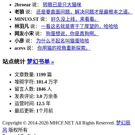
2broear
说：
转眼已是只大猫咪
老狼
说：
还是要直面问题，解决问题才是最根本之道。
MINUO.ST
说：
好久没上线，来看看。
林羽凡
说：
一看这名就是寄于了厚望的，哈哈哈
网友小宋
说：
狗蛋想说，你是真狗啊。
小彦
说：
为什么不起名叫猫蛋哈哈
acevs
说：
你用猫的视角重新探索。
站点统计
梦幻书单 »
文章数量:
1199
篇
堆砌字符:
101.4
万字
留言人数:
1846
人
发表评论:
3.0
万余条
运营时间:
12.5
年
最后更新:
1
个月前
Copyright © 2014-2026 MHCF.NET All Rights Reserved.
梦幻辰
风
版权所有