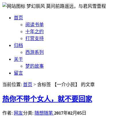
梦幻辰风
莫问前路遥远，与君风雪壹程
首页
阅读书单
十年之约
打赏支持
归档
西游系列
关于
梦的故事
留言
当前位置:
首页
> 含标签 【一介小民】 的文章
热
你不带个女人，就不要回家
作者:
网友
分类:
随想随笔
2017
年
02
月
05
日