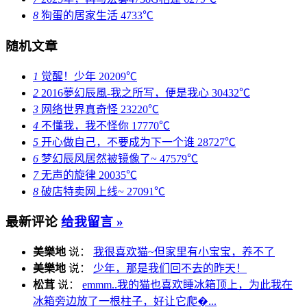
8
狗蛋的居家生活
4733℃
随机文章
1
觉醒！少年
20209℃
2
2016夢幻辰風-我之所写，便是我心
30432℃
3
网络世界真奇怪
23220℃
4
不懂我，我不怪你
17770℃
5
开心做自己，不要成为下一个谁
28727℃
6
梦幻辰风居然被镜像了~
47579℃
7
无声的旋律
20035℃
8
破店特卖网上线~
27091℃
最新评论
给我留言 »
美樂地
说：
我很喜欢猫~但家里有小宝宝，养不了
美樂地
说：
少年，那是我们回不去的昨天！
松茸
说：
emmm..我的猫也喜欢睡冰箱顶上，为此我在
冰箱旁边放了一根柱子，好让它爬�...