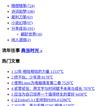
随想随笔(724)
诗词如梦(106)
犀利刀笔(63)
小说幻境(97)
分享成长(191)
翩跹世界(16)
闲人酒馆(2)
流年往事
典当时光 »
热门文章
1
12年·相信相信的力量
11537℃
2
终不似，少年游
8178℃
3
使用Linux为电脑焕发第二春
7529℃
4
贰零贰伍：用文字与时间赋予未来与成长
7076℃
5
应当为自己培养一个值得终生的爱好
6458℃
6
让Emlog5.3.1支持到PHP8.4
6286℃
7
2025年，再与宏碁4738G相逢
6279℃