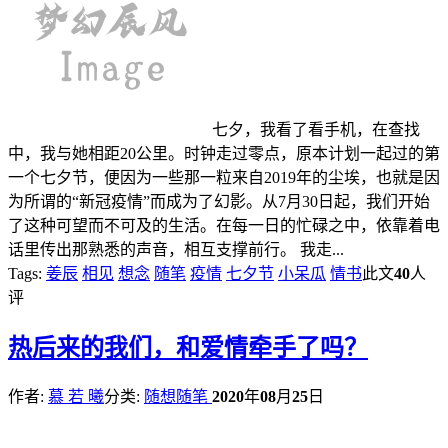
七夕，我看了看手机，在查找
中，我与她相距20公里。时钟走过零点，原本计划一起过的第
一个七夕节，便因为一些那一粒来自2019年的尘埃，也就是因
为所谓的“新冠疫情”而成为了幻影。从7月30日起，我们开始
了这种可望而不可及的生活。在每一日的忙碌之中，依靠着电
话里传出那熟悉的声音，相互支撑前行。 我走...
Tags:
姜辰
相见
想念
随笔
疫情
七夕节
小呆瓜
情书
此文
40
人
评
热
后来的我们，和爱情牵手了吗？
作者:
慕 若 曦
分类:
随想随笔
2020
年
08
月
25
日