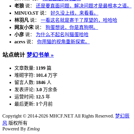
老狼
说：
还是要直面问题，解决问题才是最根本之道。
MINUO.ST
说：
好久没上线，来看看。
林羽凡
说：
一看这名就是寄于了厚望的，哈哈哈
网友小宋
说：
狗蛋想说，你是真狗啊。
小彦
说：
为什么不起名叫猫蛋哈哈
acevs
说：
你用猫的视角重新探索。
站点统计
梦幻书单 »
文章数量:
1199
篇
堆砌字符:
101.4
万字
留言人数:
1846
人
发表评论:
3.0
万余条
运营时间:
12.5
年
最后更新:
1
个月前
Copyright © 2014-2026 MHCF.NET All Rights Reserved.
梦幻辰
风
版权所有
Powered By
Emlog