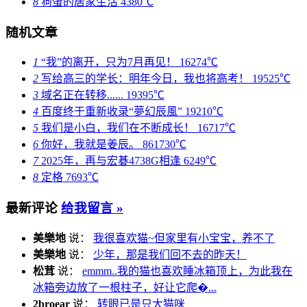
8
狗蛋的居家生活
4380℃
随机文章
1
“我”的离开，只为7月再见！
16274℃
2
写给高三的学长：明年今日，我也将高考！
19525℃
3
域名正在转移......
19395℃
4
百度终于重新收录“夢幻辰風”
19210℃
5
我们是小白，我们在不断成长！
16717℃
6
你好，我就是姜辰。
861730℃
7
2025年，再与宏碁4738G相逢
6249℃
8
定格
7693℃
最新评论
给我留言 »
美樂地
说：
我很喜欢猫~但家里有小宝宝，养不了
美樂地
说：
少年，那是我们回不去的昨天！
松茸
说：
emmm..我的猫也喜欢睡冰箱顶上，为此我在
冰箱旁边放了一根柱子，好让它爬�...
2broear
说：
转眼已是只大猫咪