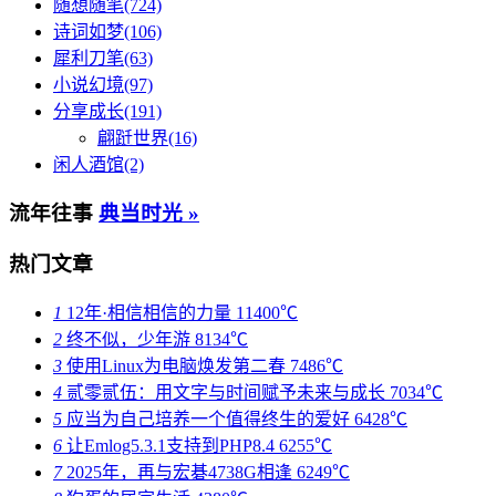
随想随笔(724)
诗词如梦(106)
犀利刀笔(63)
小说幻境(97)
分享成长(191)
翩跹世界(16)
闲人酒馆(2)
流年往事
典当时光 »
热门文章
1
12年·相信相信的力量
11400℃
2
终不似，少年游
8134℃
3
使用Linux为电脑焕发第二春
7486℃
4
贰零贰伍：用文字与时间赋予未来与成长
7034℃
5
应当为自己培养一个值得终生的爱好
6428℃
6
让Emlog5.3.1支持到PHP8.4
6255℃
7
2025年，再与宏碁4738G相逢
6249℃