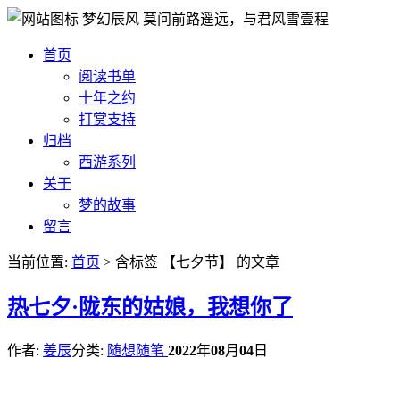
梦幻辰风
莫问前路遥远，与君风雪壹程
首页
阅读书单
十年之约
打赏支持
归档
西游系列
关于
梦的故事
留言
当前位置:
首页
> 含标签 【七夕节】 的文章
热
七夕·陇东的姑娘，我想你了
作者:
姜辰
分类:
随想随笔
2022
年
08
月
04
日