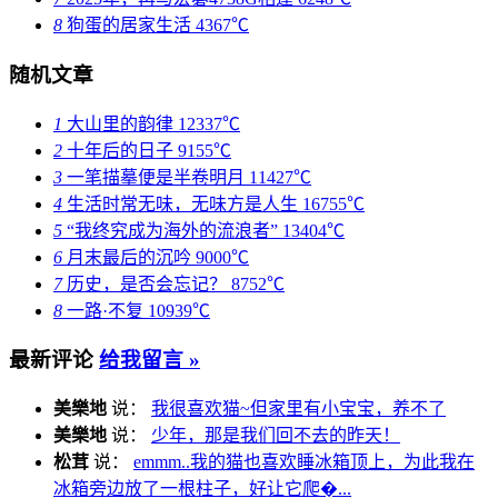
8
狗蛋的居家生活
4367℃
随机文章
1
大山里的韵律
12337℃
2
十年后的日子
9155℃
3
一笔描摹便是半卷明月
11427℃
4
生活时常无味，无味方是人生
16755℃
5
“我终究成为海外的流浪者”
13404℃
6
月末最后的沉吟
9000℃
7
历史，是否会忘记？
8752℃
8
一路·不复
10939℃
最新评论
给我留言 »
美樂地
说：
我很喜欢猫~但家里有小宝宝，养不了
美樂地
说：
少年，那是我们回不去的昨天！
松茸
说：
emmm..我的猫也喜欢睡冰箱顶上，为此我在
冰箱旁边放了一根柱子，好让它爬�...