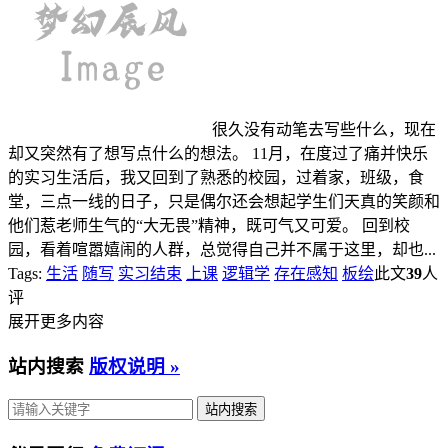
很久没有动笔去写些什么，现在
却又突然有了想写点什么的想法。 11月，在度过了痛并快乐
的实习生活后，我又回到了熟悉的校园，过着家，班级，食
堂，三点一线的日子，只是偶尔还会想起学生们天真的笑颜和
他们惹老师生气的“大无畏”精神，既可气又可爱。 回到校
园，看着喧嚣嬉闹的人群，总觉得自己并不属于这里，却也...
Tags:
生活
随写
实习结束
上课
逻辑学
存在感知
板绘
此文
39
人
评
展开更多内容
站内搜索
版权说明 »