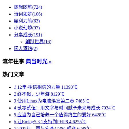
随想随笔(724)
诗词如梦(106)
犀利刀笔(63)
小说幻境(97)
分享成长(191)
翩跹世界(16)
闲人酒馆(2)
流年往事
典当时光 »
热门文章
1
12年·相信相信的力量
11393℃
2
终不似，少年游
8129℃
3
使用Linux为电脑焕发第二春
7485℃
4
贰零贰伍：用文字与时间赋予未来与成长
7034℃
5
应当为自己培养一个值得终生的爱好
6428℃
6
让Emlog5.3.1支持到PHP8.4
6255℃
7
2025年，再与宏碁4738G相逢
6248℃