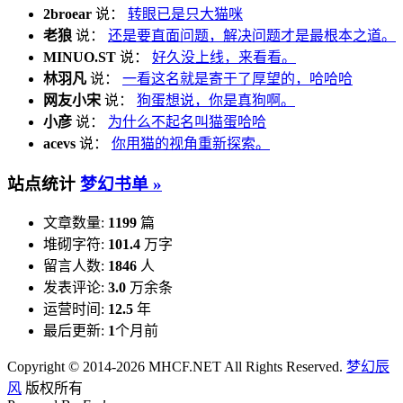
2broear
说：
转眼已是只大猫咪
老狼
说：
还是要直面问题，解决问题才是最根本之道。
MINUO.ST
说：
好久没上线，来看看。
林羽凡
说：
一看这名就是寄于了厚望的，哈哈哈
网友小宋
说：
狗蛋想说，你是真狗啊。
小彦
说：
为什么不起名叫猫蛋哈哈
acevs
说：
你用猫的视角重新探索。
站点统计
梦幻书单 »
文章数量:
1199
篇
堆砌字符:
101.4
万字
留言人数:
1846
人
发表评论:
3.0
万余条
运营时间:
12.5
年
最后更新:
1
个月前
Copyright © 2014-2026 MHCF.NET All Rights Reserved.
梦幻辰
风
版权所有