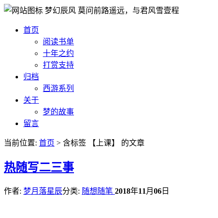
梦幻辰风
莫问前路遥远，与君风雪壹程
首页
阅读书单
十年之约
打赏支持
归档
西游系列
关于
梦的故事
留言
当前位置:
首页
> 含标签 【上课】 的文章
热
随写二三事
作者:
梦月落星辰
分类:
随想随笔
2018
年
11
月
06
日