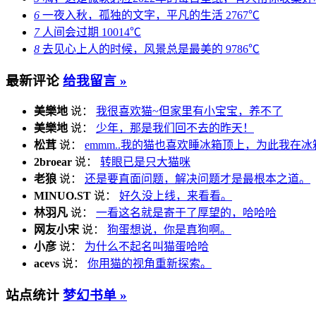
6
一夜入秋，孤独的文字，平凡的生活
2767℃
7
人间会过期
10014℃
8
去见心上人的时候，风景总是最美的
9786℃
最新评论
给我留言 »
美樂地
说：
我很喜欢猫~但家里有小宝宝，养不了
美樂地
说：
少年，那是我们回不去的昨天！
松茸
说：
emmm..我的猫也喜欢睡冰箱顶上，为此我在冰
2broear
说：
转眼已是只大猫咪
老狼
说：
还是要直面问题，解决问题才是最根本之道。
MINUO.ST
说：
好久没上线，来看看。
林羽凡
说：
一看这名就是寄于了厚望的，哈哈哈
网友小宋
说：
狗蛋想说，你是真狗啊。
小彦
说：
为什么不起名叫猫蛋哈哈
acevs
说：
你用猫的视角重新探索。
站点统计
梦幻书单 »