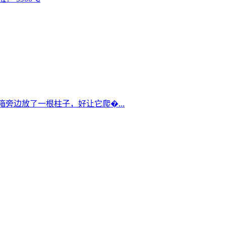
箱旁边放了一根柱子，好让它爬�...