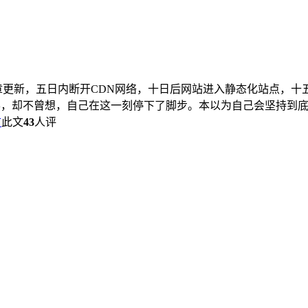
更新，五日内断开CDN网络，十日后网站进入静态化站点，十五
一半，却不曾想，自己在这一刻停下了脚步。本以为自己会坚持到底，本
言
此文
43
人评