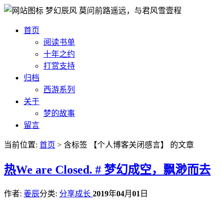
梦幻辰风
莫问前路遥远，与君风雪壹程
首页
阅读书单
十年之约
打赏支持
归档
西游系列
关于
梦的故事
留言
当前位置:
首页
> 含标签 【个人博客关闭感言】 的文章
热
We are Closed. # 梦幻成空，飘渺而去
作者:
姜辰
分类:
分享成长
2019
年
04
月
01
日