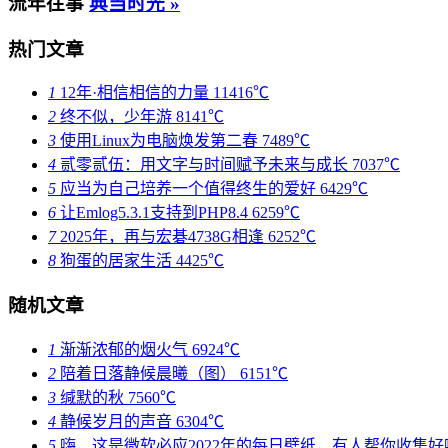
流年往事
典当时光 »
热门文章
1
12年·相信相信的力量
11416℃
2
终不似，少年游
8141℃
3
使用Linux为电脑焕发第二春
7489℃
4
贰零贰伍：用文字与时间赋予未来与成长
7037℃
5
应当为自己培养一个值得终生的爱好
6429℃
6
让Emlog5.3.1支持到PHP8.4
6259℃
7
2025年，再与宏碁4738G相逢
6252℃
8
狗蛋的居家生活
4425℃
随机文章
1
渐渐浓郁的烟火气
6924℃
2
陪着日落静候晨曦（图）
6151℃
3
缄默的秋
7560℃
4
静候岁月的声音
6304℃
5
嗨，这是微软必应2022年的每日壁纸，有人帮你收集