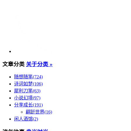
文章分类
关于分类 »
随想随笔(724)
诗词如梦(106)
犀利刀笔(63)
小说幻境(97)
分享成长(191)
翩跹世界(16)
闲人酒馆(2)