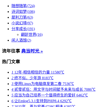
随想随笔(724)
诗词如梦(106)
犀利刀笔(63)
小说幻境(97)
分享成长(191)
翩跹世界(16)
闲人酒馆(2)
流年往事
典当时光 »
热门文章
1
12年·相信相信的力量
11580℃
2
终不似，少年游
8183℃
3
使用Linux为电脑焕发第二春
7536℃
4
贰零贰伍：用文字与时间赋予未来与成长
7086℃
5
应当为自己培养一个值得终生的爱好
6462℃
6
让Emlog5.3.1支持到PHP8.4
6292℃
7
2025年，再与宏碁4738G相逢
6285℃