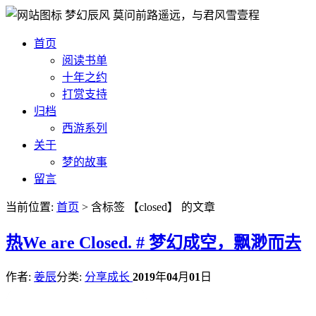
梦幻辰风
莫问前路遥远，与君风雪壹程
首页
阅读书单
十年之约
打赏支持
归档
西游系列
关于
梦的故事
留言
当前位置:
首页
> 含标签 【closed】 的文章
热
We are Closed. # 梦幻成空，飘渺而去
作者:
姜辰
分类:
分享成长
2019
年
04
月
01
日