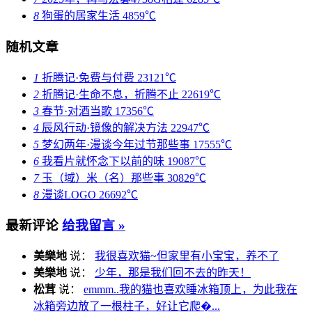
8
狗蛋的居家生活
4859℃
随机文章
1
折腾记·免费与付费
23121℃
2
折腾记·生命不息，折腾不止
22619℃
3
春节·对酒当歌
17356℃
4
辰风行动·镜像的解决方法
22947℃
5
梦幻两年·漫谈今年过节那些事
17555℃
6
我看片就怀念下以前的味
19087℃
7
玉（域）米（名）那些事
30829℃
8
漫谈LOGO
26692℃
最新评论
给我留言 »
美樂地
说：
我很喜欢猫~但家里有小宝宝，养不了
美樂地
说：
少年，那是我们回不去的昨天！
松茸
说：
emmm..我的猫也喜欢睡冰箱顶上，为此我在
冰箱旁边放了一根柱子，好让它爬�...