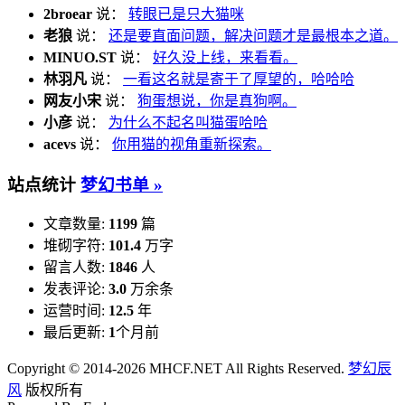
2broear
说：
转眼已是只大猫咪
老狼
说：
还是要直面问题，解决问题才是最根本之道。
MINUO.ST
说：
好久没上线，来看看。
林羽凡
说：
一看这名就是寄于了厚望的，哈哈哈
网友小宋
说：
狗蛋想说，你是真狗啊。
小彦
说：
为什么不起名叫猫蛋哈哈
acevs
说：
你用猫的视角重新探索。
站点统计
梦幻书单 »
文章数量:
1199
篇
堆砌字符:
101.4
万字
留言人数:
1846
人
发表评论:
3.0
万余条
运营时间:
12.5
年
最后更新:
1
个月前
Copyright © 2014-2026 MHCF.NET All Rights Reserved.
梦幻辰
风
版权所有