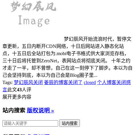
梦幻辰风开始流浪时代，暂停文
章更新，五日内断开CDN网络，十日后网站进入静态化站
点，十五日后全站打包为.mobi电子书格式供大家浏览存档，
三十日后将托管到ZeroNet，表网站点将彻底关闭。 十年之约
才走了一半，却不曾想，自己在这一刻停下了脚步。本以为自
己会坚持到底，本以为自己会是Blog圈子里...
Tags:
梦幻辰风关闭
姜辰的博客关闭了
closed
个人博客关闭感
言
此文
43
人评
展开更多内容
站内搜索
版权说明 »