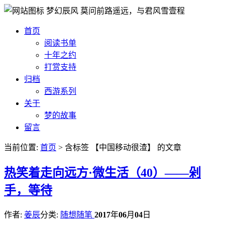
梦幻辰风
莫问前路遥远，与君风雪壹程
首页
阅读书单
十年之约
打赏支持
归档
西游系列
关于
梦的故事
留言
当前位置:
首页
> 含标签 【中国移动很渣】 的文章
热
笑着走向远方·微生活（40）——剁
手，等待
作者:
姜辰
分类:
随想随笔
2017
年
06
月
04
日