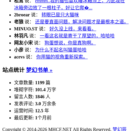
松茸
说：
emmm..我的猫也喜欢睡冰箱顶上，为此我在
冰箱旁边放了一根柱子，好让它爬�...
2broear
说：
转眼已是只大猫咪
老狼
说：
还是要直面问题，解决问题才是最根本之道。
MINUO.ST
说：
好久没上线，来看看。
林羽凡
说：
一看这名就是寄于了厚望的，哈哈哈
网友小宋
说：
狗蛋想说，你是真狗啊。
小彦
说：
为什么不起名叫猫蛋哈哈
acevs
说：
你用猫的视角重新探索。
站点统计
梦幻书单 »
文章数量:
1199
篇
堆砌字符:
101.4
万字
留言人数:
1846
人
发表评论:
3.0
万余条
运营时间:
12.5
年
最后更新:
1
个月前
Copyright © 2014-2026 MHCF.NET All Rights Reserved.
梦幻辰