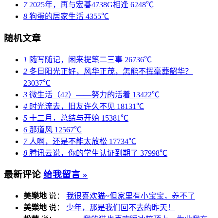
7
2025年，再与宏碁4738G相逢
6248℃
8
狗蛋的居家生活
4355℃
随机文章
1
随写随记，闲来提笔二三事
26736℃
2
冬日阳光正好，风华正茂，怎能不挥毫葬韶华？
23037℃
3
微生活（42）——努力的活着
13422℃
4
时光流去，旧友许久不见
18131℃
5
十二月，总结与开始
15381℃
6
那道风
12567℃
7
人啊，还是不能太放松
17734℃
8
腾讯云说，你的学生认证到期了
37998℃
最新评论
给我留言 »
美樂地
说：
我很喜欢猫~但家里有小宝宝，养不了
美樂地
说：
少年，那是我们回不去的昨天！