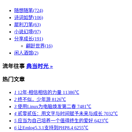
随想随笔(724)
诗词如梦(106)
犀利刀笔(63)
小说幻境(97)
分享成长(191)
翩跹世界(16)
闲人酒馆(2)
流年往事
典当时光 »
热门文章
1
12年·相信相信的力量
11386℃
2
终不似，少年游
8126℃
3
使用Linux为电脑焕发第二春
7481℃
4
贰零贰伍：用文字与时间赋予未来与成长
7032℃
5
应当为自己培养一个值得终生的爱好
6423℃
6
让Emlog5.3.1支持到PHP8.4
6255℃