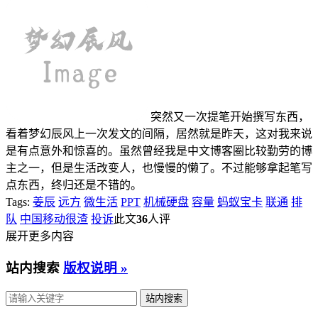
突然又一次提笔开始撰写东西，
看着梦幻辰风上一次发文的间隔，居然就是昨天，这对我来说
是有点意外和惊喜的。虽然曾经我是中文博客圈比较勤劳的博
主之一，但是生活改变人，也慢慢的懒了。不过能够拿起笔写
点东西，终归还是不错的。
Tags:
姜辰
远方
微生活
PPT
机械硬盘
容量
蚂蚁宝卡
联通
排
队
中国移动很渣
投诉
此文
36
人评
展开更多内容
站内搜索
版权说明 »