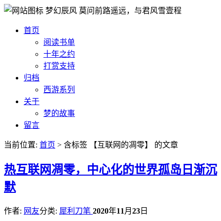
梦幻辰风
莫问前路遥远，与君风雪壹程
首页
阅读书单
十年之约
打赏支持
归档
西游系列
关于
梦的故事
留言
当前位置:
首页
> 含标签 【互联网的凋零】 的文章
热
互联网凋零，中心化的世界孤岛日渐沉
默
作者:
网友
分类:
犀利刀笔
2020
年
11
月
23
日