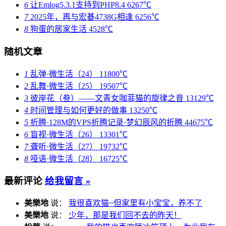
6
让Emlog5.3.1支持到PHP8.4
6267℃
7
2025年，再与宏碁4738G相逢
6256℃
8
狗蛋的居家生活
4528℃
随机文章
1
乱弹·微生活（24）
11800℃
2
乱舞·微生活（25）
19507℃
3
彼岸花（叁）——文青女咖菲猫的旋律之音
13129℃
4
时间管理与如何更好的做事
13250℃
5
折腾·128M的VPS折腾记录·梦幻辰风的折腾
44675℃
6
盲视·微生活（26）
13301℃
7
聋听·微生活（27）
19732℃
8
哑语·微生活（28）
16725℃
最新评论
给我留言 »
美樂地
说：
我很喜欢猫~但家里有小宝宝，养不了
美樂地
说：
少年，那是我们回不去的昨天！