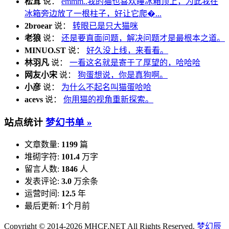
松茸
说：
emmm..我的猫也喜欢睡冰箱顶上，为此我在
冰箱旁边放了一根柱子，好让它爬�...
2broear
说：
转眼已是只大猫咪
老狼
说：
还是要直面问题，解决问题才是最根本之道。
MINUO.ST
说：
好久没上线，来看看。
林羽凡
说：
一看这名就是寄于了厚望的，哈哈哈
网友小宋
说：
狗蛋想说，你是真狗啊。
小彦
说：
为什么不起名叫猫蛋哈哈
acevs
说：
你用猫的视角重新探索。
站点统计
梦幻书单 »
文章数量:
1199
篇
堆砌字符:
101.4
万字
留言人数:
1846
人
发表评论:
3.0
万余条
运营时间:
12.5
年
最后更新:
1
个月前
Copyright © 2014-2026 MHCF.NET All Rights Reserved.
梦幻辰