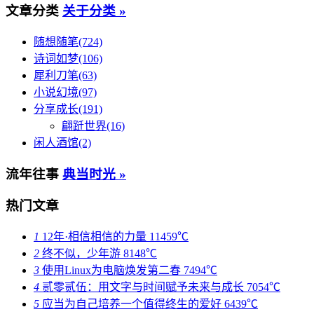
文章分类
关于分类 »
随想随笔(724)
诗词如梦(106)
犀利刀笔(63)
小说幻境(97)
分享成长(191)
翩跹世界(16)
闲人酒馆(2)
流年往事
典当时光 »
热门文章
1
12年·相信相信的力量
11459℃
2
终不似，少年游
8148℃
3
使用Linux为电脑焕发第二春
7494℃
4
贰零贰伍：用文字与时间赋予未来与成长
7054℃
5
应当为自己培养一个值得终生的爱好
6439℃