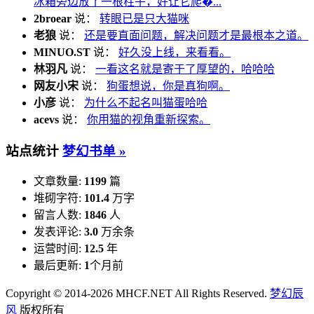
冰箱旁边放了一根柱子，好让它爬�...
2broear
说：
转眼已是只大猫咪
老狼
说：
还是要直面问题，解决问题才是最根本之道。
MINUO.ST
说：
好久没上线，来看看。
林羽凡
说：
一看这名就是寄于了厚望的，哈哈哈
网友小宋
说：
狗蛋想说，你是真狗啊。
小彦
说：
为什么不起名叫猫蛋哈哈
acevs
说：
你用猫的视角重新探索。
站点统计
梦幻书单 »
文章数量:
1199
篇
堆砌字符:
101.4
万字
留言人数:
1846
人
发表评论:
3.0
万余条
运营时间:
12.5
年
最后更新:
1
个月前
Copyright © 2014-2026 MHCF.NET All Rights Reserved.
梦幻辰
风
版权所有