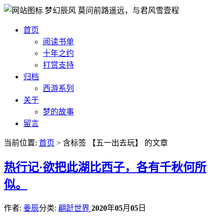
梦幻辰风
莫问前路遥远，与君风雪壹程
首页
阅读书单
十年之约
打赏支持
归档
西游系列
关于
梦的故事
留言
当前位置:
首页
> 含标签 【五一出去玩】 的文章
热
行记·欲把此湖比西子，各有千秋何所
似。
作者:
姜辰
分类:
翩跹世界
2020
年
05
月
05
日