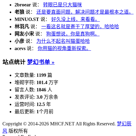
2broear
说：
转眼已是只大猫咪
老狼
说：
还是要直面问题，解决问题才是最根本之道。
MINUO.ST
说：
好久没上线，来看看。
林羽凡
说：
一看这名就是寄于了厚望的，哈哈哈
网友小宋
说：
狗蛋想说，你是真狗啊。
小彦
说：
为什么不起名叫猫蛋哈哈
acevs
说：
你用猫的视角重新探索。
站点统计
梦幻书单 »
文章数量:
1199
篇
堆砌字符:
101.4
万字
留言人数:
1846
人
发表评论:
3.0
万余条
运营时间:
12.5
年
最后更新:
1
个月前
Copyright © 2014-2026 MHCF.NET All Rights Reserved.
梦幻辰
风
版权所有