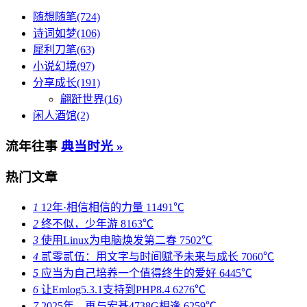
随想随笔(724)
诗词如梦(106)
犀利刀笔(63)
小说幻境(97)
分享成长(191)
翩跹世界(16)
闲人酒馆(2)
流年往事
典当时光 »
热门文章
1
12年·相信相信的力量
11491℃
2
终不似，少年游
8163℃
3
使用Linux为电脑焕发第二春
7502℃
4
贰零贰伍：用文字与时间赋予未来与成长
7060℃
5
应当为自己培养一个值得终生的爱好
6445℃
6
让Emlog5.3.1支持到PHP8.4
6276℃
7
2025年，再与宏碁4738G相逢
6259℃