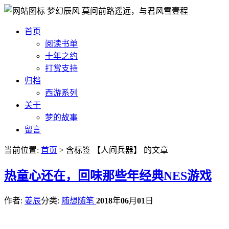
梦幻辰风
莫问前路遥远，与君风雪壹程
首页
阅读书单
十年之约
打赏支持
归档
西游系列
关于
梦的故事
留言
当前位置:
首页
> 含标签 【人间兵器】 的文章
热
童心还在，回味那些年经典NES游戏
作者:
姜辰
分类:
随想随笔
2018
年
06
月
01
日