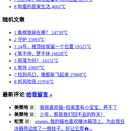
8
狗蛋的居家生活
4602℃
随机文章
1
象棋我输在哪？
24730℃
2
守护
15993℃
3
24号，楼顶给我留一个位置
19325℃
4
笔不停，梦不休
16028℃
5
雨落为何？
16151℃
6
等待
19697℃
7
找到风口，猪都能飞起来
25968℃
8
听风吹雨
21956℃
最新评论
给我留言 »
美樂地
说：
我很喜欢猫~但家里有小宝宝，养不了
美樂地
说：
少年，那是我们回不去的昨天！
松茸
说：
emmm..我的猫也喜欢睡冰箱顶上，为此我在
冰箱旁边放了一根柱子，好让它爬�...