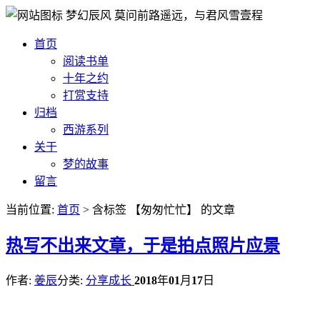
梦幻辰风
莫问前路遥远，与君风雪壹程
首页
阅读书单
十年之约
打赏支持
归档
西游系列
关于
梦的故事
留言
当前位置:
首页
> 含标签 【匆匆忙忙】 的文章
热
写不出来文章，于是拍点照片应景
作者:
姜辰
分类:
分享成长
2018
年
01
月
17
日