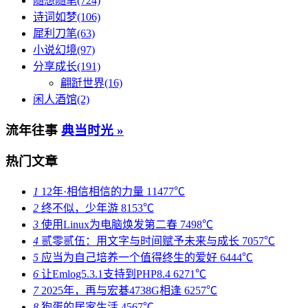
随想随笔(724)
诗词如梦(106)
犀利刀笔(63)
小说幻境(97)
分享成长(191)
翩跹世界(16)
闲人酒馆(2)
流年往事
典当时光 »
热门文章
1
12年·相信相信的力量
11477℃
2
终不似，少年游
8153℃
3
使用Linux为电脑焕发第二春
7498℃
4
贰零贰伍：用文字与时间赋予未来与成长
7057℃
5
应当为自己培养一个值得终生的爱好
6444℃
6
让Emlog5.3.1支持到PHP8.4
6271℃
7
2025年，再与宏碁4738G相逢
6257℃
8
狗蛋的居家生活
4567℃