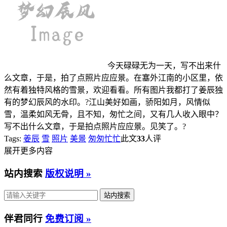
今天碌碌无为一天，写不出来什
么文章，于是，拍了点照片应应景。在塞外江南的小区里，依
然有着独特风格的雪景，欢迎看看。所有图片我都打了姜辰独
有的梦幻辰风的水印。?江山美好如画，骄阳如月，风情似
雪，温柔如风无骨，且不知，匆忙之间，又有几人收入眼中？
写不出什么文章，于是拍点照片应应景。见笑了。?
Tags:
姜辰
雪
照片
美景
匆匆忙忙
此文
33
人评
展开更多内容
站内搜索
版权说明 »
伴君同行
免费订阅 »