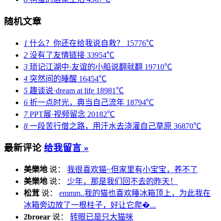
随机文章
1
什么？你还在给我说自救？
15776℃
2
没有了友情链接
33954℃
3
琐记江湖中·友谊的小船说翻就翻
19710℃
4
突然间的睡醒
16454℃
5
趣谈说·dream at life
18981℃
6
折一点时光，典当自己流年
18794℃
7
PPT展·视频留念
20182℃
8
一段苦行僧之路，用汗水去浇灌自己草原
36870℃
最新评论
给我留言 »
美樂地
说：
我很喜欢猫~但家里有小宝宝，养不了
美樂地
说：
少年，那是我们回不去的昨天！
松茸
说：
emmm..我的猫也喜欢睡冰箱顶上，为此我在
冰箱旁边放了一根柱子，好让它爬�...
2broear
说：
转眼已是只大猫咪