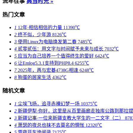
流年往事
典当时光 »
热门文章
1
12年·相信相信的力量
11390℃
2
终不似，少年游
8126℃
3
使用Linux为电脑焕发第二春
7485℃
4
贰零贰伍：用文字与时间赋予未来与成长
7032℃
5
应当为自己培养一个值得终生的爱好
6424℃
6
让Emlog5.3.1支持到PHP8.4
6255℃
7
2025年，再与宏碁4738G相逢
6248℃
8
狗蛋的居家生活
4362℃
随机文章
1
尘埃飞扬，追寻赤裸幻梦一场
10375℃
2
新疆伊犁·你好，这里是从百里画廊走独库公路到那拉
3
新疆记事·一位来新疆支教大学生的一二文字（二）
87
4
萧瑟的夜总也抹不去莫名的惆怅
12320℃
5
雪夜开车诡闻录
7175℃