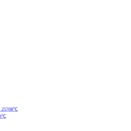
提
25708℃
83℃