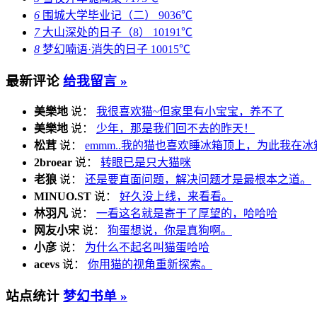
6
围城大学毕业记（二）
9036℃
7
大山深处的日子（8）
10191℃
8
梦幻喃语·消失的日子
10015℃
最新评论
给我留言 »
美樂地
说：
我很喜欢猫~但家里有小宝宝，养不了
美樂地
说：
少年，那是我们回不去的昨天！
松茸
说：
emmm..我的猫也喜欢睡冰箱顶上，为此我在冰
2broear
说：
转眼已是只大猫咪
老狼
说：
还是要直面问题，解决问题才是最根本之道。
MINUO.ST
说：
好久没上线，来看看。
林羽凡
说：
一看这名就是寄于了厚望的，哈哈哈
网友小宋
说：
狗蛋想说，你是真狗啊。
小彦
说：
为什么不起名叫猫蛋哈哈
acevs
说：
你用猫的视角重新探索。
站点统计
梦幻书单 »