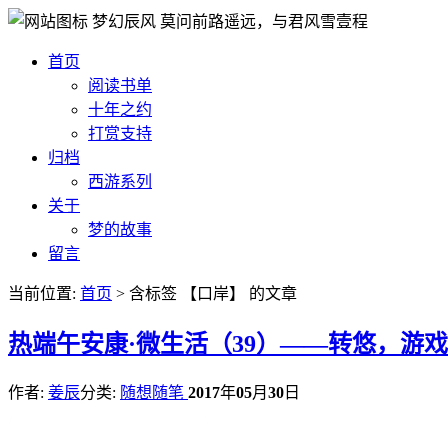
梦幻辰风
莫问前路遥远，与君风雪壹程
首页
阅读书单
十年之约
打赏支持
归档
西游系列
关于
梦的故事
留言
当前位置:
首页
> 含标签 【口岸】 的文章
热
端午安康·微生活（39）——转悠，游戏
作者:
姜辰
分类:
随想随笔
2017
年
05
月
30
日