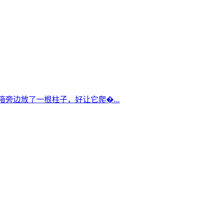
箱旁边放了一根柱子，好让它爬�...