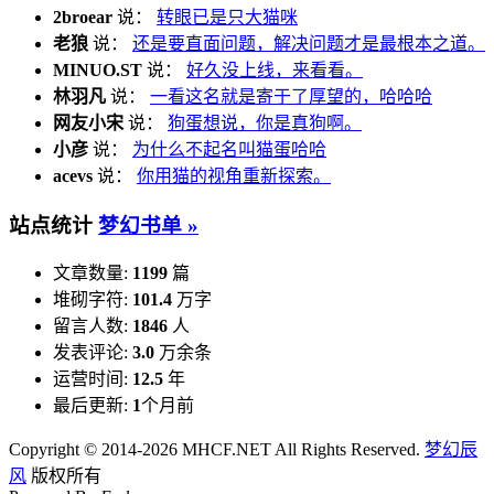
2broear
说：
转眼已是只大猫咪
老狼
说：
还是要直面问题，解决问题才是最根本之道。
MINUO.ST
说：
好久没上线，来看看。
林羽凡
说：
一看这名就是寄于了厚望的，哈哈哈
网友小宋
说：
狗蛋想说，你是真狗啊。
小彦
说：
为什么不起名叫猫蛋哈哈
acevs
说：
你用猫的视角重新探索。
站点统计
梦幻书单 »
文章数量:
1199
篇
堆砌字符:
101.4
万字
留言人数:
1846
人
发表评论:
3.0
万余条
运营时间:
12.5
年
最后更新:
1
个月前
Copyright © 2014-2026 MHCF.NET All Rights Reserved.
梦幻辰
风
版权所有