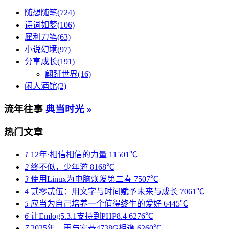
随想随笔(724)
诗词如梦(106)
犀利刀笔(63)
小说幻境(97)
分享成长(191)
翩跹世界(16)
闲人酒馆(2)
流年往事
典当时光 »
热门文章
1
12年·相信相信的力量
11501℃
2
终不似，少年游
8168℃
3
使用Linux为电脑焕发第二春
7507℃
4
贰零贰伍：用文字与时间赋予未来与成长
7061℃
5
应当为自己培养一个值得终生的爱好
6445℃
6
让Emlog5.3.1支持到PHP8.4
6276℃
7
2025年，再与宏碁4738G相逢
6260℃