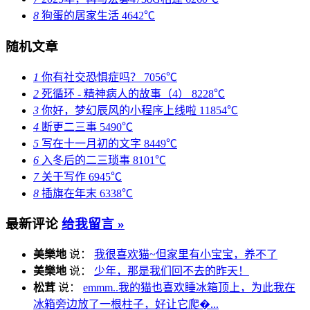
8
狗蛋的居家生活
4642℃
随机文章
1
你有社交恐惧症吗？
7056℃
2
死循环 - 精神病人的故事（4）
8228℃
3
你好，梦幻辰风的小程序上线啦
11854℃
4
断更二三事
5490℃
5
写在十一月初的文字
8449℃
6
入冬后的二三琐事
8101℃
7
关于写作
6945℃
8
插旗在年末
6338℃
最新评论
给我留言 »
美樂地
说：
我很喜欢猫~但家里有小宝宝，养不了
美樂地
说：
少年，那是我们回不去的昨天！
松茸
说：
emmm..我的猫也喜欢睡冰箱顶上，为此我在
冰箱旁边放了一根柱子，好让它爬�...