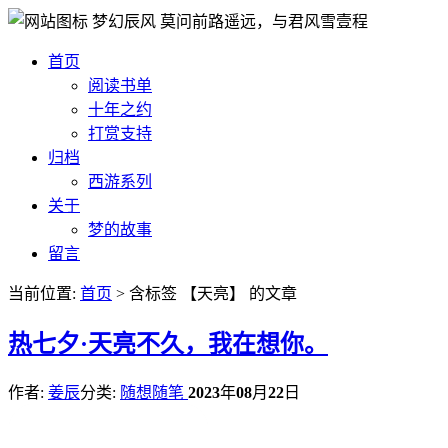
梦幻辰风
莫问前路遥远，与君风雪壹程
首页
阅读书单
十年之约
打赏支持
归档
西游系列
关于
梦的故事
留言
当前位置:
首页
> 含标签 【天亮】 的文章
热
七夕·天亮不久，我在想你。
作者:
姜辰
分类:
随想随笔
2023
年
08
月
22
日