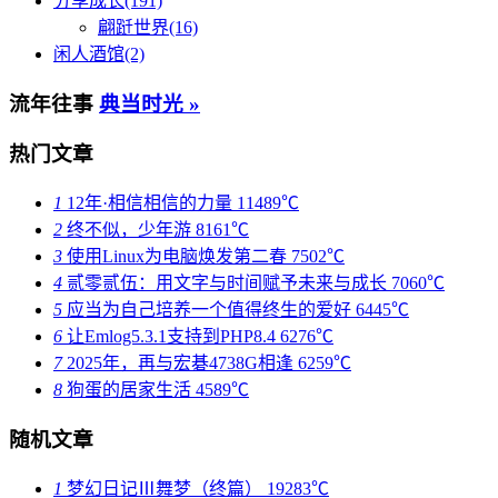
分享成长(191)
翩跹世界(16)
闲人酒馆(2)
流年往事
典当时光 »
热门文章
1
12年·相信相信的力量
11489℃
2
终不似，少年游
8161℃
3
使用Linux为电脑焕发第二春
7502℃
4
贰零贰伍：用文字与时间赋予未来与成长
7060℃
5
应当为自己培养一个值得终生的爱好
6445℃
6
让Emlog5.3.1支持到PHP8.4
6276℃
7
2025年，再与宏碁4738G相逢
6259℃
8
狗蛋的居家生活
4589℃
随机文章
1
梦幻日记Ⅲ舞梦（终篇）
19283℃