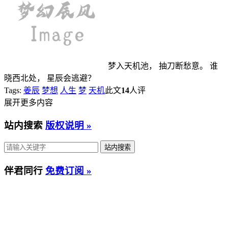
梦入天机池， 抽刀断愁意。 谁
晓西北处， 星辰会逃避？
Tags:
姜辰
梦想
人生
梦
天机
此文
14
人评
展开更多内容
站内搜索
版权说明 »
伴君同行
免费订阅 »