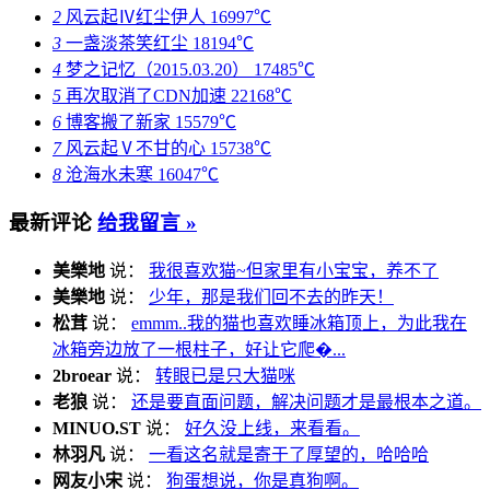
2
风云起Ⅳ红尘伊人
16997℃
3
一盏淡茶笑红尘
18194℃
4
梦之记忆（2015.03.20）
17485℃
5
再次取消了CDN加速
22168℃
6
博客搬了新家
15579℃
7
风云起Ⅴ不甘的心
15738℃
8
沧海水未寒
16047℃
最新评论
给我留言 »
美樂地
说：
我很喜欢猫~但家里有小宝宝，养不了
美樂地
说：
少年，那是我们回不去的昨天！
松茸
说：
emmm..我的猫也喜欢睡冰箱顶上，为此我在
冰箱旁边放了一根柱子，好让它爬�...
2broear
说：
转眼已是只大猫咪
老狼
说：
还是要直面问题，解决问题才是最根本之道。
MINUO.ST
说：
好久没上线，来看看。
林羽凡
说：
一看这名就是寄于了厚望的，哈哈哈
网友小宋
说：
狗蛋想说，你是真狗啊。