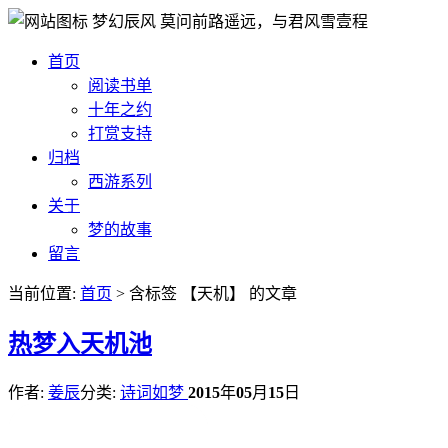
梦幻辰风
莫问前路遥远，与君风雪壹程
首页
阅读书单
十年之约
打赏支持
归档
西游系列
关于
梦的故事
留言
当前位置:
首页
> 含标签 【天机】 的文章
热
梦入天机池
作者:
姜辰
分类:
诗词如梦
2015
年
05
月
15
日