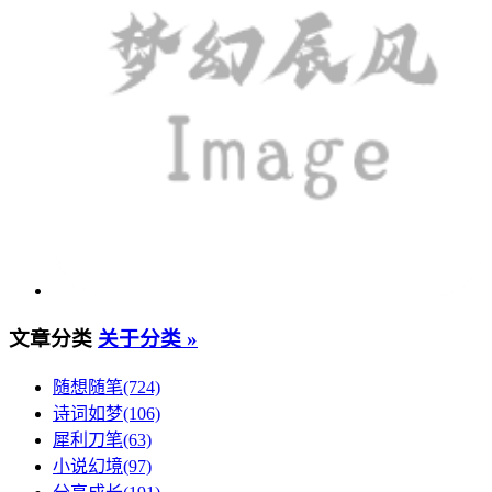
文章分类
关于分类 »
随想随笔(724)
诗词如梦(106)
犀利刀笔(63)
小说幻境(97)