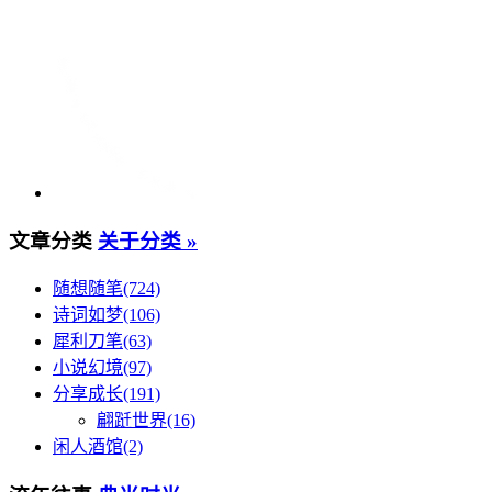
文章分类
关于分类 »
随想随笔(724)
诗词如梦(106)
犀利刀笔(63)
小说幻境(97)
分享成长(191)
翩跹世界(16)
闲人酒馆(2)