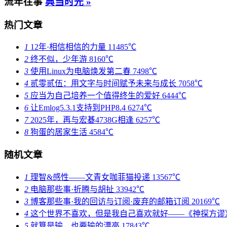
流年往事
典当时光 »
热门文章
1
12年·相信相信的力量
11485℃
2
终不似，少年游
8160℃
3
使用Linux为电脑焕发第二春
7498℃
4
贰零贰伍：用文字与时间赋予未来与成长
7058℃
5
应当为自己培养一个值得终生的爱好
6444℃
6
让Emlog5.3.1支持到PHP8.4
6274℃
7
2025年，再与宏碁4738G相逢
6257℃
8
狗蛋的居家生活
4584℃
随机文章
1
理智&感性——文青女咖菲猫投递
13567℃
2
电脑那些事·折腾与胡扯
33942℃
3
博客那些事·我的回访与订阅·废弃的邮箱订阅
20169℃
4
这个世界不喜欢，但是我自己喜欢就好——《神探方谬
5
就算是输，也要输的漂亮
17843℃