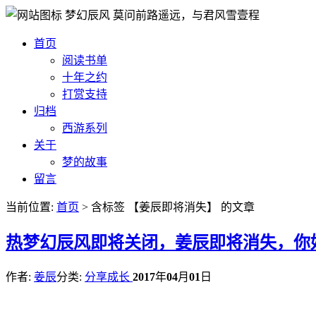
梦幻辰风
莫问前路遥远，与君风雪壹程
首页
阅读书单
十年之约
打赏支持
归档
西游系列
关于
梦的故事
留言
当前位置:
首页
> 含标签 【姜辰即将消失】 的文章
热
梦幻辰风即将关闭，姜辰即将消失，你
作者:
姜辰
分类:
分享成长
2017
年
04
月
01
日