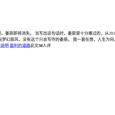
姜辰即将消失。 当写出这句话时，姜辰是十分难过的，从2012年
幻辰风，没有这个只会写作的姜辰。 我一直在想，人生为何。 
闭说明
盈利的道路
此文
58
人评