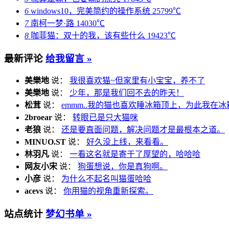
6
windows10，完美简约的操作系统
25799℃
7
南柯一梦·路
14030℃
8
咖菲猫：双十的我，该有些什么
19423℃
最新评论
给我留言 »
美樂地
说：
我很喜欢猫~但家里有小宝宝，养不了
美樂地
说：
少年，那是我们回不去的昨天！
松茸
说：
emmm..我的猫也喜欢睡冰箱顶上，为此我在冰
2broear
说：
转眼已是只大猫咪
老狼
说：
还是要直面问题，解决问题才是最根本之道。
MINUO.ST
说：
好久没上线，来看看。
林羽凡
说：
一看这名就是寄于了厚望的，哈哈哈
网友小宋
说：
狗蛋想说，你是真狗啊。
小彦
说：
为什么不起名叫猫蛋哈哈
acevs
说：
你用猫的视角重新探索。
站点统计
梦幻书单 »