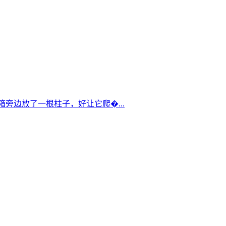
箱旁边放了一根柱子，好让它爬�...