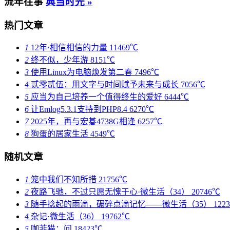
流年往事
典当时光 »
热门文章
1
12年·相信相信的力量
11469℃
2
终不似，少年游
8151℃
3
使用Linux为电脑焕发第二春
7496℃
4
贰零贰伍：用文字与时间赋予未来与成长
7056℃
5
应当为自己培养一个值得终生的爱好
6444℃
6
让Emlog5.3.1支持到PHP8.4
6270℃
7
2025年，再与宏碁4738G相逢
6257℃
8
狗蛋的居家生活
4549℃
随机文章
1
笼中我们不知所措
21756℃
2
夜路飞驰，不过只愿无愧于心·微生活（34）
20746℃
3
随手捻起的雨滴，碾碎点滴记忆——微生活（35）
122
4
杂记·微生活（36）
19762℃
5
咖菲猫：问
18423℃