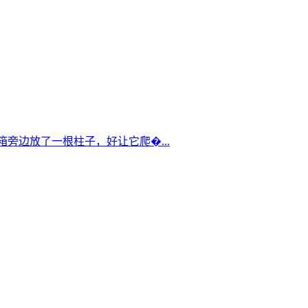
箱旁边放了一根柱子，好让它爬�...