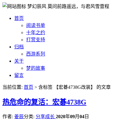
梦幻辰风
莫问前路遥远，与君风雪壹程
首页
阅读书单
十年之约
打赏支持
归档
西游系列
关于
梦的故事
留言
当前位置:
首页
> 含标签 【宏碁4738G改装】 的文章
热
危命的复活：宏碁4738G
作者:
姜辰
分类:
分享成长
2020
年
09
月
04
日