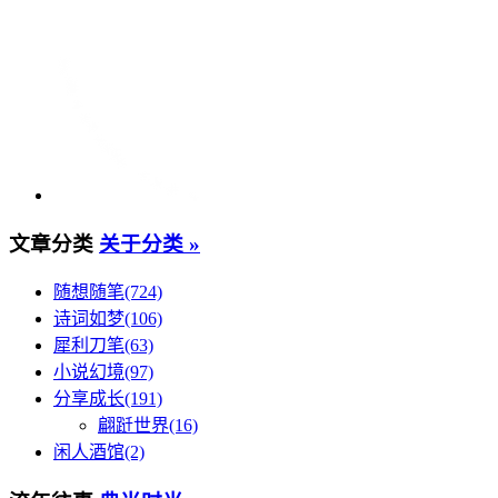
文章分类
关于分类 »
随想随笔(724)
诗词如梦(106)
犀利刀笔(63)
小说幻境(97)
分享成长(191)
翩跹世界(16)
闲人酒馆(2)