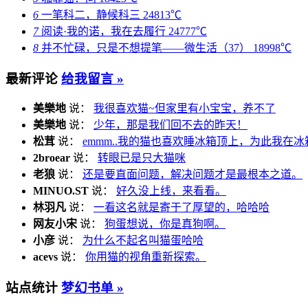
6
一笔科二，静候科三
24813℃
7
阅读·我的诺，我在去履行
24777℃
8
并不忙碌，只是不想提笔——微生活（37）
18998℃
最新评论
给我留言 »
美樂地
说：
我很喜欢猫~但家里有小宝宝，养不了
美樂地
说：
少年，那是我们回不去的昨天！
松茸
说：
emmm..我的猫也喜欢睡冰箱顶上，为此我在冰
2broear
说：
转眼已是只大猫咪
老狼
说：
还是要直面问题，解决问题才是最根本之道。
MINUO.ST
说：
好久没上线，来看看。
林羽凡
说：
一看这名就是寄于了厚望的，哈哈哈
网友小宋
说：
狗蛋想说，你是真狗啊。
小彦
说：
为什么不起名叫猫蛋哈哈
acevs
说：
你用猫的视角重新探索。
站点统计
梦幻书单 »