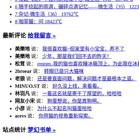
6
随手捻起的雨滴，碾碎点滴记忆——微生活（35）
122
7
杂记·微生活（36）
19762℃
8
咖菲猫：问
18423℃
最新评论
给我留言 »
美樂地
说：
我很喜欢猫~但家里有小宝宝，养不了
美樂地
说：
少年，那是我们回不去的昨天！
松茸
说：
emmm..我的猫也喜欢睡冰箱顶上，为此我在冰
2broear
说：
转眼已是只大猫咪
老狼
说：
还是要直面问题，解决问题才是最根本之道。
MINUO.ST
说：
好久没上线，来看看。
林羽凡
说：
一看这名就是寄于了厚望的，哈哈哈
网友小宋
说：
狗蛋想说，你是真狗啊。
小彦
说：
为什么不起名叫猫蛋哈哈
acevs
说：
你用猫的视角重新探索。
站点统计
梦幻书单 »