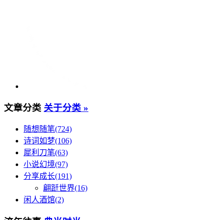
文章分类
关于分类 »
随想随笔(724)
诗词如梦(106)
犀利刀笔(63)
小说幻境(97)
分享成长(191)
翩跹世界(16)
闲人酒馆(2)