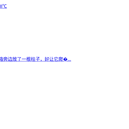
38℃
箱旁边放了一根柱子，好让它爬�...