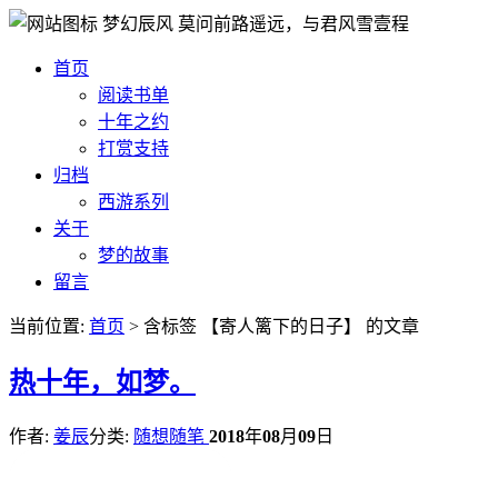
梦幻辰风
莫问前路遥远，与君风雪壹程
首页
阅读书单
十年之约
打赏支持
归档
西游系列
关于
梦的故事
留言
当前位置:
首页
> 含标签 【寄人篱下的日子】 的文章
热
十年，如梦。
作者:
姜辰
分类:
随想随笔
2018
年
08
月
09
日