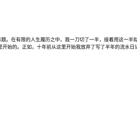
标题。在有限的人生履历之中，我一刀切了一半，接着用这一半
始的。正如，十年前从这里开始我放弃了写了半年的流水日记。 十
评