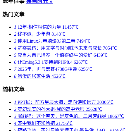
流年往事
典当时光 »
热门文章
1
12年·相信相信的力量
11457℃
2
终不似，少年游
8148℃
3
使用Linux为电脑焕发第二春
7494℃
4
贰零贰伍：用文字与时间赋予未来与成长
7054℃
5
应当为自己培养一个值得终生的爱好
6439℃
6
让Emlog5.3.1支持到PHP8.4
6267℃
7
2025年，再与宏碁4738G相逢
6256℃
8
狗蛋的居家生活
4526℃
随机文章
1
PPT展：前方星辰大海，走向诗和远方
30305℃
2
梦幻现实的孙大姐·我的高中老师
25628℃
3
咖菲猫：这个春天，是灰色的。二月芳菲尽
18667℃
4
笼中我们不知所措
21756℃
5
夜路飞驰，不过只愿无愧于心·微生活（34）
20746℃