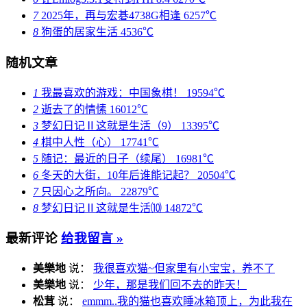
7
2025年，再与宏碁4738G相逢
6257℃
8
狗蛋的居家生活
4536℃
随机文章
1
我最喜欢的游戏：中国象棋！
19594℃
2
逝去了的情愫
16012℃
3
梦幻日记Ⅱ这就是生活（9）
13395℃
4
棋中人性（心）
17741℃
5
随记：最近的日子（续尾）
16981℃
6
冬天的大街，10年后谁能记起？
20504℃
7
只因心之所向。
22879℃
8
梦幻日记Ⅱ这就是生活⑽
14872℃
最新评论
给我留言 »
美樂地
说：
我很喜欢猫~但家里有小宝宝，养不了
美樂地
说：
少年，那是我们回不去的昨天！
松茸
说：
emmm..我的猫也喜欢睡冰箱顶上，为此我在