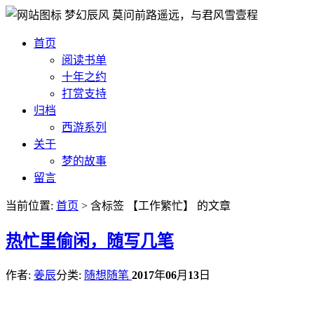
梦幻辰风
莫问前路遥远，与君风雪壹程
首页
阅读书单
十年之约
打赏支持
归档
西游系列
关于
梦的故事
留言
当前位置:
首页
> 含标签 【工作繁忙】 的文章
热
忙里偷闲，随写几笔
作者:
姜辰
分类:
随想随笔
2017
年
06
月
13
日