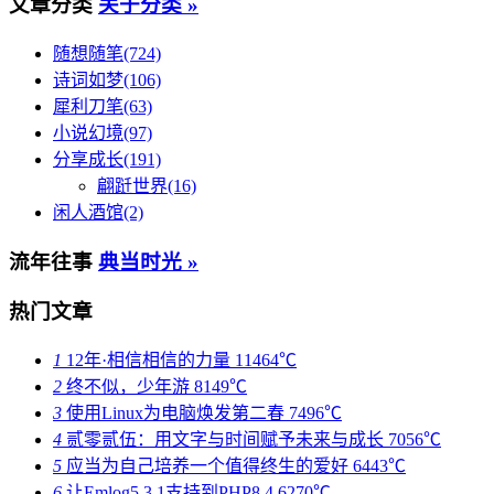
文章分类
关于分类 »
随想随笔(724)
诗词如梦(106)
犀利刀笔(63)
小说幻境(97)
分享成长(191)
翩跹世界(16)
闲人酒馆(2)
流年往事
典当时光 »
热门文章
1
12年·相信相信的力量
11464℃
2
终不似，少年游
8149℃
3
使用Linux为电脑焕发第二春
7496℃
4
贰零贰伍：用文字与时间赋予未来与成长
7056℃
5
应当为自己培养一个值得终生的爱好
6443℃
6
让Emlog5.3.1支持到PHP8.4
6270℃