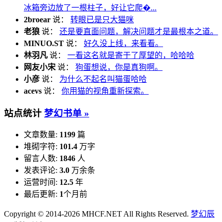
冰箱旁边放了一根柱子，好让它爬�...
2broear
说：
转眼已是只大猫咪
老狼
说：
还是要直面问题，解决问题才是最根本之道。
MINUO.ST
说：
好久没上线，来看看。
林羽凡
说：
一看这名就是寄于了厚望的，哈哈哈
网友小宋
说：
狗蛋想说，你是真狗啊。
小彦
说：
为什么不起名叫猫蛋哈哈
acevs
说：
你用猫的视角重新探索。
站点统计
梦幻书单 »
文章数量:
1199
篇
堆砌字符:
101.4
万字
留言人数:
1846
人
发表评论:
3.0
万余条
运营时间:
12.5
年
最后更新:
1
个月前
Copyright © 2014-2026 MHCF.NET All Rights Reserved.
梦幻辰