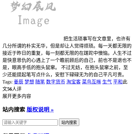
把生活琐事写在文章里，也许有
几分所谓的朴实无华，但是却让人觉得烦琐。每一天都无限的
接近于昨日的重复，每一刻都无限的在蹉跎中懊恼。人生不过
是快意恩仇的心遇上了一个瞻前顾后的自己，前也不是退也不
是，眼高手低的抱头鼠窜。 不过无妨，在抱头鼠窜之前，至
少还能提起笔写点什么，安慰下碌碌无为的自己平凡可贵。
Tags:
姜辰
梦想
随笔
数字货币
淘宝客
菜鸟互啄
生气
平和
此
文
56
人评
展开更多内容
站内搜索
版权说明 »