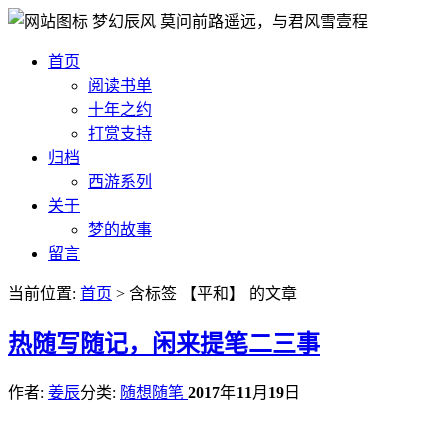
梦幻辰风
莫问前路遥远，与君风雪壹程
首页
阅读书单
十年之约
打赏支持
归档
西游系列
关于
梦的故事
留言
当前位置:
首页
> 含标签 【平和】 的文章
热
随写随记，闲来提笔二三事
作者:
姜辰
分类:
随想随笔
2017
年
11
月
19
日