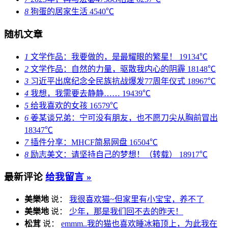
8
狗蛋的居家生活
4540℃
随机文章
1
文学作品：我要做的，是最耀眼的繁星！
19134℃
2
文学作品：自然的力量，驱散我内心的阴霾
18148℃
3
习近平出席纪念全民族抗战爆发77周年仪式
18967℃
4
我想，我需要去静静……
19439℃
5
给我喜欢的女孩
16579℃
6
姜某谈兄弟：宁可没有朋友，也不愿刀尖从胸前冒出
18347℃
7
插件分享：MHCF简易网盘
16504℃
8
励志美文：请坚持自己的梦想！（转载）
18917℃
最新评论
给我留言 »
美樂地
说：
我很喜欢猫~但家里有小宝宝，养不了
美樂地
说：
少年，那是我们回不去的昨天！
松茸
说：
emmm..我的猫也喜欢睡冰箱顶上，为此我在