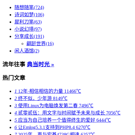
随想随笔(724)
诗词如梦(106)
犀利刀笔(63)
小说幻境(97)
分享成长(191)
翩跹世界(16)
闲人酒馆(2)
流年往事
典当时光 »
热门文章
1
12年·相信相信的力量
11466℃
2
终不似，少年游
8149℃
3
使用Linux为电脑焕发第二春
7496℃
4
贰零贰伍：用文字与时间赋予未来与成长
7056℃
5
应当为自己培养一个值得终生的爱好
6444℃
6
让Emlog5.3.1支持到PHP8.4
6270℃
7
2025年，再与宏碁4738G相逢
6257℃