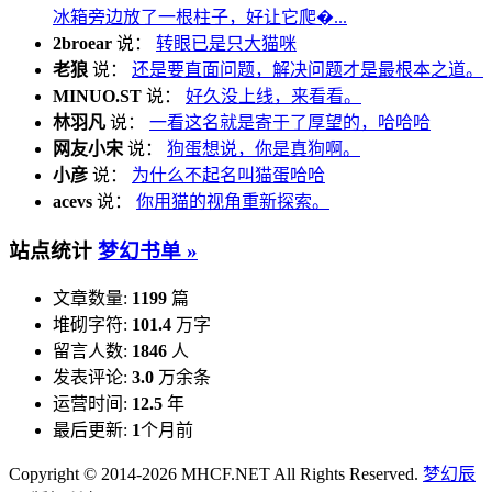
冰箱旁边放了一根柱子，好让它爬�...
2broear
说：
转眼已是只大猫咪
老狼
说：
还是要直面问题，解决问题才是最根本之道。
MINUO.ST
说：
好久没上线，来看看。
林羽凡
说：
一看这名就是寄于了厚望的，哈哈哈
网友小宋
说：
狗蛋想说，你是真狗啊。
小彦
说：
为什么不起名叫猫蛋哈哈
acevs
说：
你用猫的视角重新探索。
站点统计
梦幻书单 »
文章数量:
1199
篇
堆砌字符:
101.4
万字
留言人数:
1846
人
发表评论:
3.0
万余条
运营时间:
12.5
年
最后更新:
1
个月前
Copyright © 2014-2026 MHCF.NET All Rights Reserved.
梦幻辰