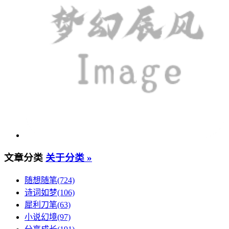
文章分类
关于分类 »
随想随笔(724)
诗词如梦(106)
犀利刀笔(63)
小说幻境(97)