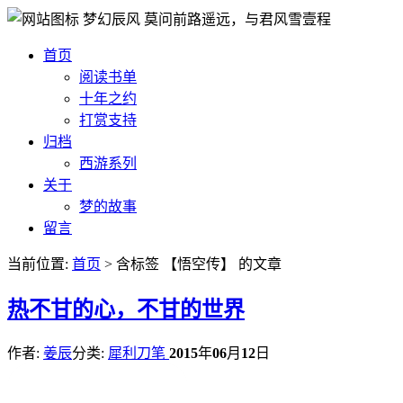
梦幻辰风
莫问前路遥远，与君风雪壹程
首页
阅读书单
十年之约
打赏支持
归档
西游系列
关于
梦的故事
留言
当前位置:
首页
> 含标签 【悟空传】 的文章
热
不甘的心，不甘的世界
作者:
姜辰
分类:
犀利刀笔
2015
年
06
月
12
日