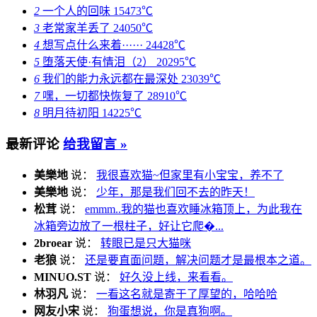
2
一个人的回味
15473℃
3
老常家羊丢了
24050℃
4
想写点什么来着······
24428℃
5
堕落天使·有情泪（2）
20295℃
6
我们的能力永远都在最深处
23039℃
7
嘿，一切都快恢复了
28910℃
8
明月待初阳
14225℃
最新评论
给我留言 »
美樂地
说：
我很喜欢猫~但家里有小宝宝，养不了
美樂地
说：
少年，那是我们回不去的昨天！
松茸
说：
emmm..我的猫也喜欢睡冰箱顶上，为此我在
冰箱旁边放了一根柱子，好让它爬�...
2broear
说：
转眼已是只大猫咪
老狼
说：
还是要直面问题，解决问题才是最根本之道。
MINUO.ST
说：
好久没上线，来看看。
林羽凡
说：
一看这名就是寄于了厚望的，哈哈哈
网友小宋
说：
狗蛋想说，你是真狗啊。