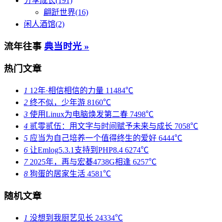
分享成长(191)
翩跹世界(16)
闲人酒馆(2)
流年往事
典当时光 »
热门文章
1
12年·相信相信的力量
11484℃
2
终不似，少年游
8160℃
3
使用Linux为电脑焕发第二春
7498℃
4
贰零贰伍：用文字与时间赋予未来与成长
7058℃
5
应当为自己培养一个值得终生的爱好
6444℃
6
让Emlog5.3.1支持到PHP8.4
6274℃
7
2025年，再与宏碁4738G相逢
6257℃
8
狗蛋的居家生活
4581℃
随机文章
1
没想到我厨艺见长
24334℃