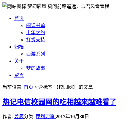
梦幻辰风
莫问前路遥远，与君风雪壹程
首页
阅读书单
十年之约
打赏支持
归档
西游系列
关于
梦的故事
留言
当前位置:
首页
> 含标签 【校园网】 的文章
热
记电信校园网的吃相越来越难看了
作者:
姜辰
分类:
犀利刀笔
2017
年
10
月
30
日