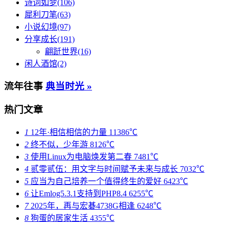
诗词如梦(106)
犀利刀笔(63)
小说幻境(97)
分享成长(191)
翩跹世界(16)
闲人酒馆(2)
流年往事
典当时光 »
热门文章
1
12年·相信相信的力量
11386℃
2
终不似，少年游
8126℃
3
使用Linux为电脑焕发第二春
7481℃
4
贰零贰伍：用文字与时间赋予未来与成长
7032℃
5
应当为自己培养一个值得终生的爱好
6423℃
6
让Emlog5.3.1支持到PHP8.4
6255℃
7
2025年，再与宏碁4738G相逢
6248℃
8
狗蛋的居家生活
4355℃