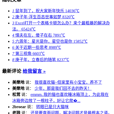
1
鼠年到了，祝大家新年快乐
14036℃
2
庚子年·浮生百态世事如梦
8320℃
3
Excel打开一个表格卡顿怎么办？来个最粗暴的解决办
法。
65424℃
4
懦夫在左，傻子在右
7891℃
5
六周年：星光是你，星空也是你
15852℃
6
关于近期一些思考
8989℃
7
第三视角
6603℃
8
庚子年，立春后的随笔
8237℃
最新评论
给我留言 »
美樂地
说：
我很喜欢猫~但家里有小宝宝，养不了
美樂地
说：
少年，那是我们回不去的昨天！
松茸
说：
emmm..我的猫也喜欢睡冰箱顶上，为此我在
冰箱旁边放了一根柱子，好让它爬�...
2broear
说：
转眼已是只大猫咪
老狼
说：
还是要直面问题，解决问题才是最根本之道。