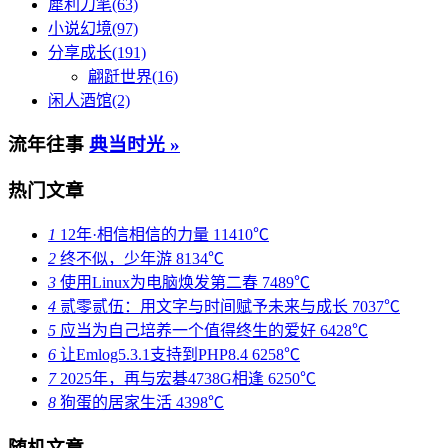
犀利刀笔(63)
小说幻境(97)
分享成长(191)
翩跹世界(16)
闲人酒馆(2)
流年往事
典当时光 »
热门文章
1
12年·相信相信的力量
11410℃
2
终不似，少年游
8134℃
3
使用Linux为电脑焕发第二春
7489℃
4
贰零贰伍：用文字与时间赋予未来与成长
7037℃
5
应当为自己培养一个值得终生的爱好
6428℃
6
让Emlog5.3.1支持到PHP8.4
6258℃
7
2025年，再与宏碁4738G相逢
6250℃
8
狗蛋的居家生活
4398℃
随机文章