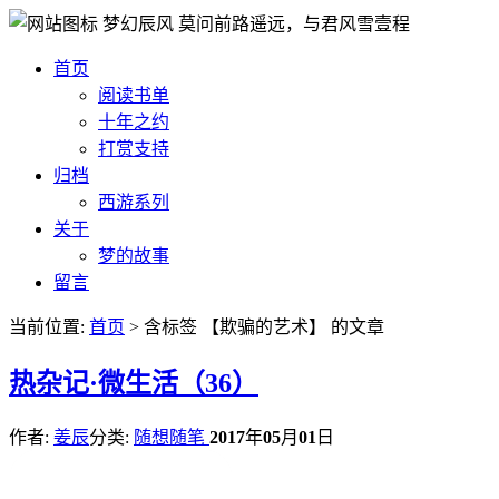
梦幻辰风
莫问前路遥远，与君风雪壹程
首页
阅读书单
十年之约
打赏支持
归档
西游系列
关于
梦的故事
留言
当前位置:
首页
> 含标签 【欺骗的艺术】 的文章
热
杂记·微生活（36）
作者:
姜辰
分类:
随想随笔
2017
年
05
月
01
日