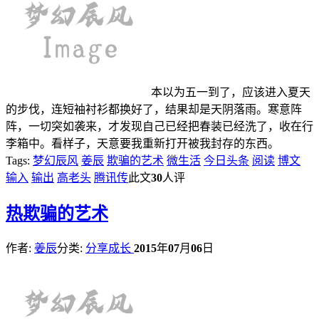
本以为五一到了，应该进入夏天
的步伐，连短袖衬衫都换好了，结果却是天阴落雨。寒意阵
阵，一切突如袭来，才发现自己已经把春装已经洗了，收在行
李箱中。看样子，天意要我重新打开被我封存的东西。
Tags:
梦幻辰风
姜辰
欺骗的艺术
微生活
今日头条
阅读
博文
输入
输出
高老头
腾讯传
此文
30
人评
热
欺骗的艺术
作者:
姜辰
分类:
分享成长
2015
年
07
月
06
日