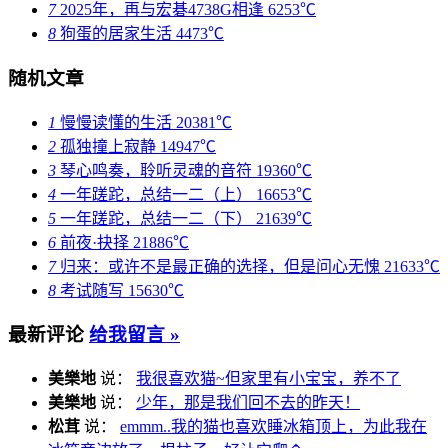
7
2025年，再与宏碁4738G相逢
6253℃
8
狗蛋的居家生活
4473℃
随机文章
1
慢慢读懂的生活
20381℃
2
孤独撞上寂静
14947℃
3
琴心鸣奏，聆听灵魂的音符
19360℃
4
一年蹉跎，总结一二（上）
16653℃
5
一年蹉跎，总结一二（下）
21639℃
6
前夜·抉择
21886℃
7
归来：或许不是最正确的选择，但是问心无愧
21633℃
8
考试随写
15630℃
最新评论
给我留言 »
美樂地
说：
我很喜欢猫~但家里有小宝宝，养不了
美樂地
说：
少年，那是我们回不去的昨天！
松茸
说：
emmm..我的猫也喜欢睡冰箱顶上，为此我在