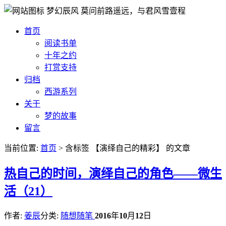
梦幻辰风
莫问前路遥远，与君风雪壹程
首页
阅读书单
十年之约
打赏支持
归档
西游系列
关于
梦的故事
留言
当前位置:
首页
> 含标签 【演绎自己的精彩】 的文章
热
自己的时间，演绎自己的角色——微生
活（21）
作者:
姜辰
分类:
随想随笔
2016
年
10
月
12
日