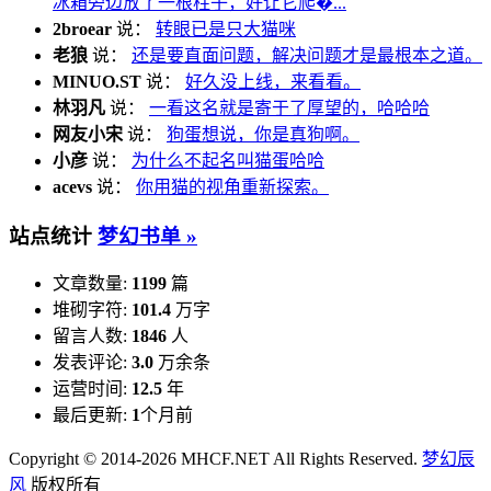
冰箱旁边放了一根柱子，好让它爬�...
2broear
说：
转眼已是只大猫咪
老狼
说：
还是要直面问题，解决问题才是最根本之道。
MINUO.ST
说：
好久没上线，来看看。
林羽凡
说：
一看这名就是寄于了厚望的，哈哈哈
网友小宋
说：
狗蛋想说，你是真狗啊。
小彦
说：
为什么不起名叫猫蛋哈哈
acevs
说：
你用猫的视角重新探索。
站点统计
梦幻书单 »
文章数量:
1199
篇
堆砌字符:
101.4
万字
留言人数:
1846
人
发表评论:
3.0
万余条
运营时间:
12.5
年
最后更新:
1
个月前
Copyright © 2014-2026 MHCF.NET All Rights Reserved.
梦幻辰
风
版权所有