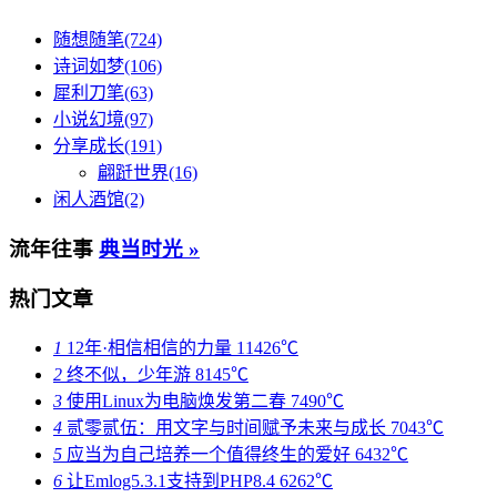
随想随笔(724)
诗词如梦(106)
犀利刀笔(63)
小说幻境(97)
分享成长(191)
翩跹世界(16)
闲人酒馆(2)
流年往事
典当时光 »
热门文章
1
12年·相信相信的力量
11426℃
2
终不似，少年游
8145℃
3
使用Linux为电脑焕发第二春
7490℃
4
贰零贰伍：用文字与时间赋予未来与成长
7043℃
5
应当为自己培养一个值得终生的爱好
6432℃
6
让Emlog5.3.1支持到PHP8.4
6262℃