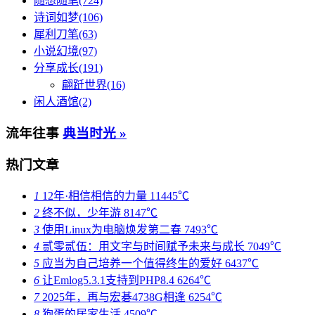
随想随笔(724)
诗词如梦(106)
犀利刀笔(63)
小说幻境(97)
分享成长(191)
翩跹世界(16)
闲人酒馆(2)
流年往事
典当时光 »
热门文章
1
12年·相信相信的力量
11445℃
2
终不似，少年游
8147℃
3
使用Linux为电脑焕发第二春
7493℃
4
贰零贰伍：用文字与时间赋予未来与成长
7049℃
5
应当为自己培养一个值得终生的爱好
6437℃
6
让Emlog5.3.1支持到PHP8.4
6264℃
7
2025年，再与宏碁4738G相逢
6254℃
8
狗蛋的居家生活
4509℃