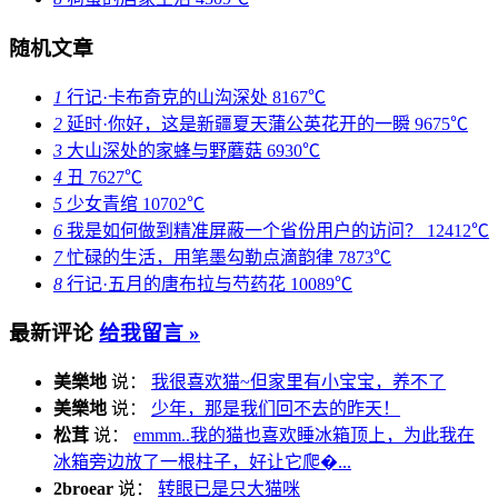
随机文章
1
行记·卡布奇克的山沟深处
8167℃
2
延时·你好，这是新疆夏天蒲公英花开的一瞬
9675℃
3
大山深处的家蜂与野蘑菇
6930℃
4
丑
7627℃
5
少女青绾
10702℃
6
我是如何做到精准屏蔽一个省份用户的访问？
12412℃
7
忙碌的生活，用笔墨勾勒点滴韵律
7873℃
8
行记·五月的唐布拉与芍药花
10089℃
最新评论
给我留言 »
美樂地
说：
我很喜欢猫~但家里有小宝宝，养不了
美樂地
说：
少年，那是我们回不去的昨天！
松茸
说：
emmm..我的猫也喜欢睡冰箱顶上，为此我在
冰箱旁边放了一根柱子，好让它爬�...
2broear
说：
转眼已是只大猫咪