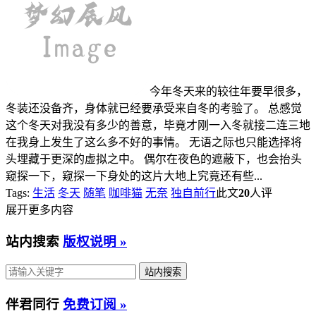
今年冬天来的较往年要早很多，
冬装还没备齐，身体就已经要承受来自冬的考验了。 总感觉
这个冬天对我没有多少的善意，毕竟才刚一入冬就接二连三地
在我身上发生了这么多不好的事情。 无语之际也只能选择将
头埋藏于更深的虚拟之中。 偶尔在夜色的遮蔽下，也会抬头
窥探一下，窥探一下身处的这片大地上究竟还有些...
Tags:
生活
冬天
随笔
咖啡猫
无奈
独自前行
此文
20
人评
展开更多内容
站内搜索
版权说明 »
伴君同行
免费订阅 »