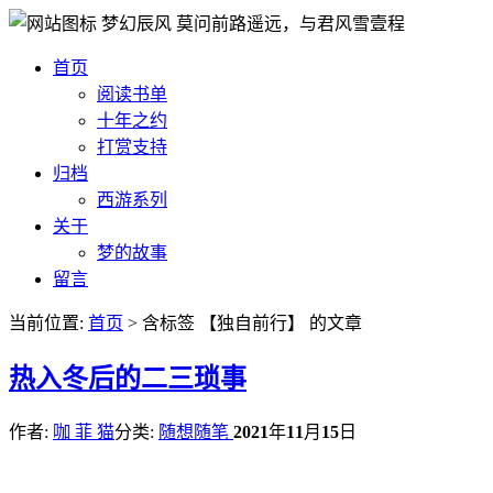
梦幻辰风
莫问前路遥远，与君风雪壹程
首页
阅读书单
十年之约
打赏支持
归档
西游系列
关于
梦的故事
留言
当前位置:
首页
> 含标签 【独自前行】 的文章
热
入冬后的二三琐事
作者:
咖 菲 猫
分类:
随想随笔
2021
年
11
月
15
日