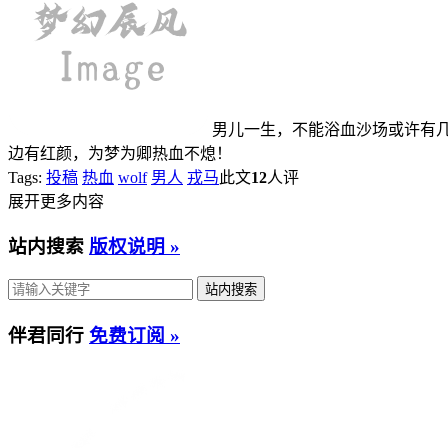
男儿一生，不能浴血沙场或许有几
边有红颜，为梦为卿热血不熄！
Tags:
投稿
热血
wolf
男人
戎马
此文
12
人评
展开更多内容
站内搜索
版权说明 »
伴君同行
免费订阅 »