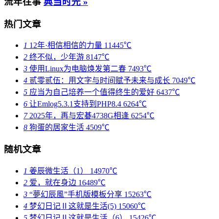
流年往事
典当时光 »
热门文章
1
12年·相信相信的力量
11445℃
2
终不似，少年游
8147℃
3
使用Linux为电脑焕发第二春
7493℃
4
贰零贰伍：用文字与时间赋予未来与成长
7049℃
5
应当为自己培养一个值得终生的爱好
6437℃
6
让Emlog5.3.1支持到PHP8.4
6264℃
7
2025年，再与宏碁4738G相逢
6254℃
8
狗蛋的居家生活
4509℃
随机文章
1
姜辰微生活（1）
14970℃
2
爱，就在身边
16489℃
3
“夢幻辰風”手机版模板分享
15263℃
4
梦幻日记Ⅱ这就是生活(5)
15060℃
5
梦幻日记Ⅱ这就是生活（6）
15426℃