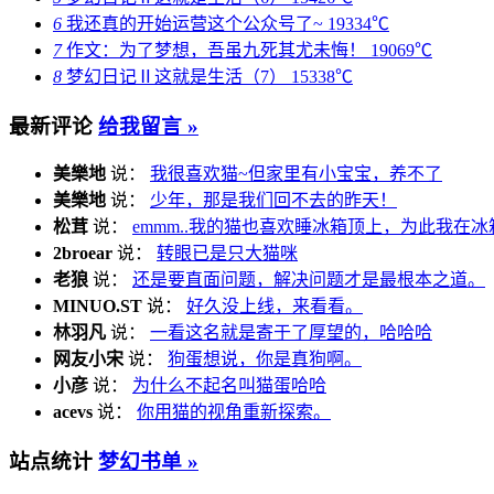
6
我还真的开始运营这个公众号了~
19334℃
7
作文：为了梦想，吾虽九死其尤未悔！
19069℃
8
梦幻日记Ⅱ这就是生活（7）
15338℃
最新评论
给我留言 »
美樂地
说：
我很喜欢猫~但家里有小宝宝，养不了
美樂地
说：
少年，那是我们回不去的昨天！
松茸
说：
emmm..我的猫也喜欢睡冰箱顶上，为此我在冰
2broear
说：
转眼已是只大猫咪
老狼
说：
还是要直面问题，解决问题才是最根本之道。
MINUO.ST
说：
好久没上线，来看看。
林羽凡
说：
一看这名就是寄于了厚望的，哈哈哈
网友小宋
说：
狗蛋想说，你是真狗啊。
小彦
说：
为什么不起名叫猫蛋哈哈
acevs
说：
你用猫的视角重新探索。
站点统计
梦幻书单 »