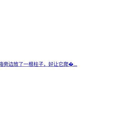
箱旁边放了一根柱子，好让它爬�...