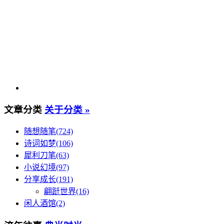
文章分类
关于分类 »
随想随笔(724)
诗词如梦(106)
犀利刀笔(63)
小说幻境(97)
分享成长(191)
翩跹世界(16)
闲人酒馆(2)