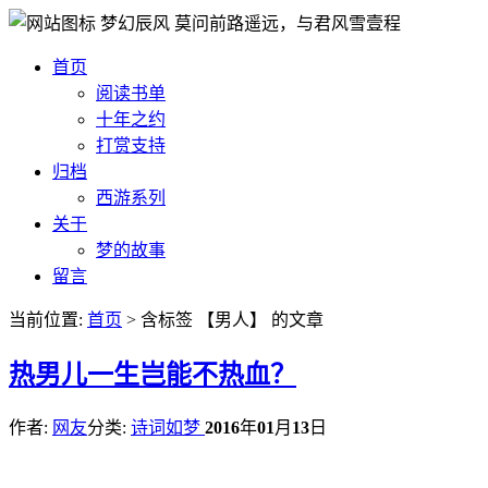
梦幻辰风
莫问前路遥远，与君风雪壹程
首页
阅读书单
十年之约
打赏支持
归档
西游系列
关于
梦的故事
留言
当前位置:
首页
> 含标签 【男人】 的文章
热
男儿一生岂能不热血？
作者:
网友
分类:
诗词如梦
2016
年
01
月
13
日