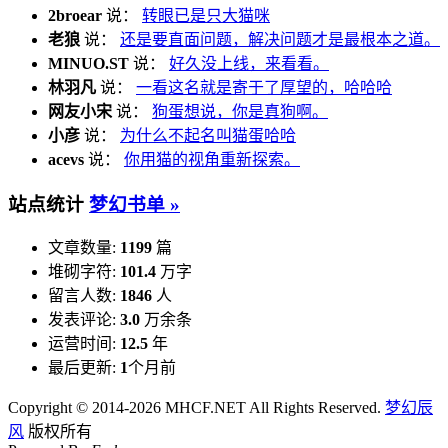
2broear
说：
转眼已是只大猫咪
老狼
说：
还是要直面问题，解决问题才是最根本之道。
MINUO.ST
说：
好久没上线，来看看。
林羽凡
说：
一看这名就是寄于了厚望的，哈哈哈
网友小宋
说：
狗蛋想说，你是真狗啊。
小彦
说：
为什么不起名叫猫蛋哈哈
acevs
说：
你用猫的视角重新探索。
站点统计
梦幻书单 »
文章数量:
1199
篇
堆砌字符:
101.4
万字
留言人数:
1846
人
发表评论:
3.0
万余条
运营时间:
12.5
年
最后更新:
1
个月前
Copyright © 2014-2026 MHCF.NET All Rights Reserved.
梦幻辰
风
版权所有