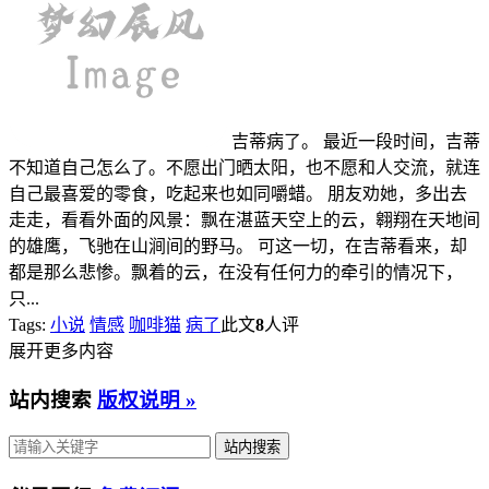
吉蒂病了。 最近一段时间，吉蒂
不知道自己怎么了。不愿出门晒太阳，也不愿和人交流，就连
自己最喜爱的零食，吃起来也如同嚼蜡。 朋友劝她，多出去
走走，看看外面的风景：飘在湛蓝天空上的云，翱翔在天地间
的雄鹰，飞驰在山涧间的野马。 可这一切，在吉蒂看来，却
都是那么悲惨。飘着的云，在没有任何力的牵引的情况下，
只...
Tags:
小说
情感
咖啡猫
病了
此文
8
人评
展开更多内容
站内搜索
版权说明 »