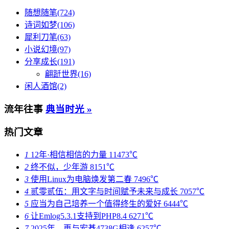
随想随笔(724)
诗词如梦(106)
犀利刀笔(63)
小说幻境(97)
分享成长(191)
翩跹世界(16)
闲人酒馆(2)
流年往事
典当时光 »
热门文章
1
12年·相信相信的力量
11473℃
2
终不似，少年游
8151℃
3
使用Linux为电脑焕发第二春
7496℃
4
贰零贰伍：用文字与时间赋予未来与成长
7057℃
5
应当为自己培养一个值得终生的爱好
6444℃
6
让Emlog5.3.1支持到PHP8.4
6271℃
7
2025年，再与宏碁4738G相逢
6257℃