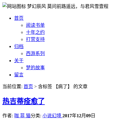
梦幻辰风
莫问前路遥远，与君风雪壹程
首页
阅读书单
十年之约
打赏支持
归档
西游系列
关于
梦的故事
留言
当前位置:
首页
> 含标签 【病了】 的文章
热
吉蒂痊愈了
作者:
咖 菲 猫
分类:
小说幻境
2017
年
12
月
09
日