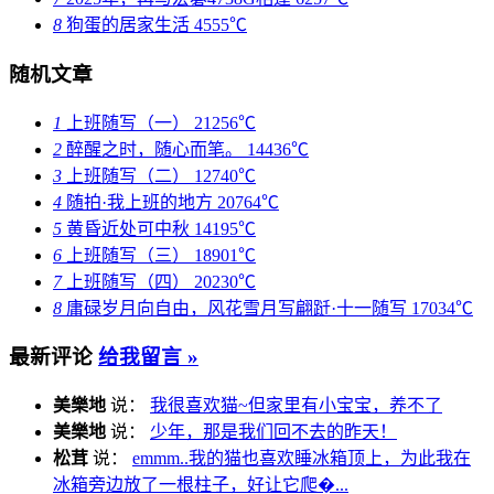
8
狗蛋的居家生活
4555℃
随机文章
1
上班随写（一）
21256℃
2
醉醒之时，随心而笔。
14436℃
3
上班随写（二）
12740℃
4
随拍·我上班的地方
20764℃
5
黄昏近处可中秋
14195℃
6
上班随写（三）
18901℃
7
上班随写（四）
20230℃
8
庸碌岁月向自由，风花雪月写翩跹·十一随写
17034℃
最新评论
给我留言 »
美樂地
说：
我很喜欢猫~但家里有小宝宝，养不了
美樂地
说：
少年，那是我们回不去的昨天！
松茸
说：
emmm..我的猫也喜欢睡冰箱顶上，为此我在
冰箱旁边放了一根柱子，好让它爬�...