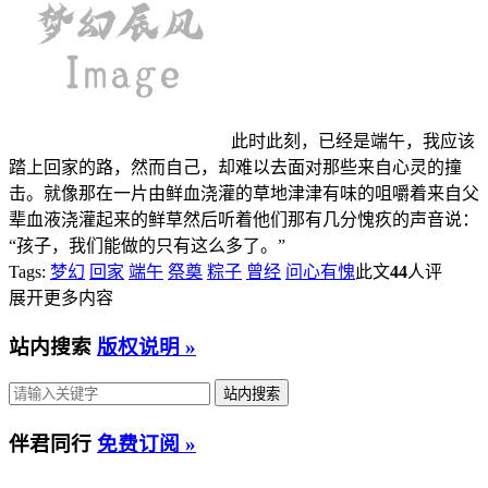
此时此刻，已经是端午，我应该
踏上回家的路，然而自己，却难以去面对那些来自心灵的撞
击。就像那在一片由鲜血浇灌的草地津津有味的咀嚼着来自父
辈血液浇灌起来的鲜草然后听着他们那有几分愧疚的声音说：
“孩子，我们能做的只有这么多了。”
Tags:
梦幻
回家
端午
祭奠
粽子
曾经
问心有愧
此文
44
人评
展开更多内容
站内搜索
版权说明 »
伴君同行
免费订阅 »