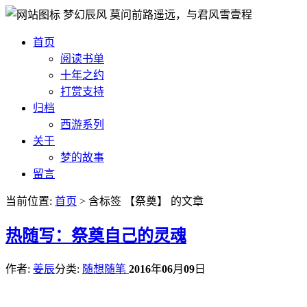
梦幻辰风
莫问前路遥远，与君风雪壹程
首页
阅读书单
十年之约
打赏支持
归档
西游系列
关于
梦的故事
留言
当前位置:
首页
> 含标签 【祭奠】 的文章
热
随写：祭奠自己的灵魂
作者:
姜辰
分类:
随想随笔
2016
年
06
月
09
日