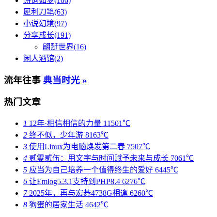
诗词如梦(106)
犀利刀笔(63)
小说幻境(97)
分享成长(191)
翩跹世界(16)
闲人酒馆(2)
流年往事
典当时光 »
热门文章
1
12年·相信相信的力量
11501℃
2
终不似，少年游
8163℃
3
使用Linux为电脑焕发第二春
7507℃
4
贰零贰伍：用文字与时间赋予未来与成长
7061℃
5
应当为自己培养一个值得终生的爱好
6445℃
6
让Emlog5.3.1支持到PHP8.4
6276℃
7
2025年，再与宏碁4738G相逢
6260℃
8
狗蛋的居家生活
4642℃