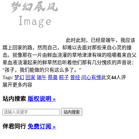
此时此刻，已经是端午，我应该
踏上回家的路，然而自己，却难以去面对那些来自心灵的撞
击。就像那在一片由鲜血浇灌的草地津津有味的咀嚼着来自父
辈血液浇灌起来的鲜草然后听着他们那有几分愧疚的声音说：
“孩子，我们能做的只有这么多了。”
Tags:
梦幻
回家
端午
祭奠
粽子
曾经
问心有愧
此文
44
人评
展开更多内容
站内搜索
版权说明 »
伴君同行
免费订阅 »