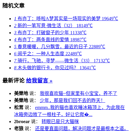
随机文章
1
布亦丁：哆啦A梦其实是一场现实的美梦
19649℃
2
新的一笔写意·微生活（32）
18149℃
3
布亦丁：打破窗子的少年
11338℃
4
布亦丁：两条直线的爱情
18987℃
5
春意暖暖，几分飘雪，最近的日子
22889℃
6
阅乎之：一种人生态度
22489℃
7
骑行，飞驰，寻梦——微生活（33）
17132℃
8
木头做的银行卡，你见过吗？
13641℃
最新评论
给我留言 »
美樂地
说：
我很喜欢猫~但家里有小宝宝，养不了
美樂地
说：
少年，那是我们回不去的昨天！
松茸
说：
emmm..我的猫也喜欢睡冰箱顶上，为此我在
冰箱旁边放了一根柱子，好让它爬�...
2broear
说：
转眼已是只大猫咪
老狼
说：
还是要直面问题，解决问题才是最根本之道。