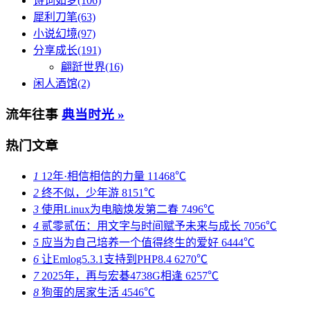
诗词如梦(106)
犀利刀笔(63)
小说幻境(97)
分享成长(191)
翩跹世界(16)
闲人酒馆(2)
流年往事
典当时光 »
热门文章
1
12年·相信相信的力量
11468℃
2
终不似，少年游
8151℃
3
使用Linux为电脑焕发第二春
7496℃
4
贰零贰伍：用文字与时间赋予未来与成长
7056℃
5
应当为自己培养一个值得终生的爱好
6444℃
6
让Emlog5.3.1支持到PHP8.4
6270℃
7
2025年，再与宏碁4738G相逢
6257℃
8
狗蛋的居家生活
4546℃