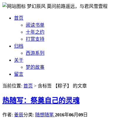
梦幻辰风
莫问前路遥远，与君风雪壹程
首页
阅读书单
十年之约
打赏支持
归档
西游系列
关于
梦的故事
留言
当前位置:
首页
> 含标签 【粽子】 的文章
热
随写：祭奠自己的灵魂
作者:
姜辰
分类:
随想随笔
2016
年
06
月
09
日