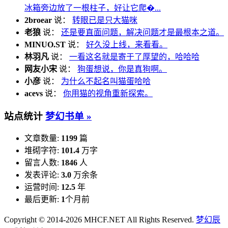
冰箱旁边放了一根柱子，好让它爬�...
2broear
说：
转眼已是只大猫咪
老狼
说：
还是要直面问题，解决问题才是最根本之道。
MINUO.ST
说：
好久没上线，来看看。
林羽凡
说：
一看这名就是寄于了厚望的，哈哈哈
网友小宋
说：
狗蛋想说，你是真狗啊。
小彦
说：
为什么不起名叫猫蛋哈哈
acevs
说：
你用猫的视角重新探索。
站点统计
梦幻书单 »
文章数量:
1199
篇
堆砌字符:
101.4
万字
留言人数:
1846
人
发表评论:
3.0
万余条
运营时间:
12.5
年
最后更新:
1
个月前
Copyright © 2014-2026 MHCF.NET All Rights Reserved.
梦幻辰