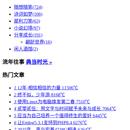
随想随笔(724)
诗词如梦(106)
犀利刀笔(63)
小说幻境(97)
分享成长(191)
翩跹世界(16)
闲人酒馆(2)
流年往事
典当时光 »
热门文章
1
12年·相信相信的力量
11506℃
2
终不似，少年游
8168℃
3
使用Linux为电脑焕发第二春
7510℃
4
贰零贰伍：用文字与时间赋予未来与成长
7064℃
5
应当为自己培养一个值得终生的爱好
6445℃
6
让Emlog5.3.1支持到PHP8.4
6276℃
7
2025年，再与宏碁4738G相逢
6264℃