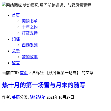
梦幻辰风
莫问前路遥远，与君风雪壹程
首页
阅读书单
十年之约
打赏支持
归档
西游系列
关于
梦的故事
留言
当前位置:
首页
> 含标签 【秋冬里第一场雪】 的文章
热
十月的第一场雪与月末的随写
作者:
姜辰
分类:
随想随笔
2021
年
10
月
27
日