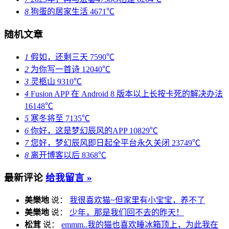
8
狗蛋的居家生活
4671℃
随机文章
1
假如，还剩三天
7590℃
2
为你写一首诗
12040℃
3
灵柩山
9310℃
4
Fusion APP 在 Android 8 版本以上长按卡死的解决办法
16148℃
5
寒冬将至
7135℃
6
你好，这是梦幻辰风的APP
10829℃
7
您好，梦幻辰风即日起全平台永久关闭
23749℃
8
离开博客以后
8368℃
最新评论
给我留言 »
美樂地
说：
我很喜欢猫~但家里有小宝宝，养不了
美樂地
说：
少年，那是我们回不去的昨天！
松茸
说：
emmm..我的猫也喜欢睡冰箱顶上，为此我在