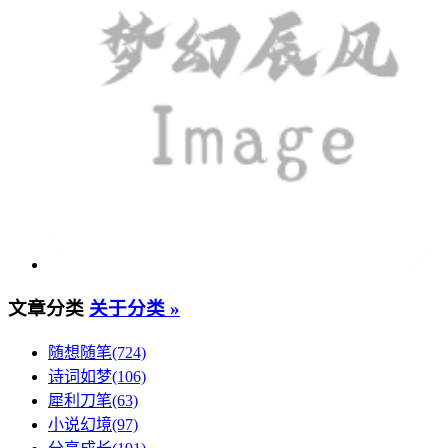
文章分类
关于分类 »
随想随笔(724)
诗词如梦(106)
犀利刀笔(63)
小说幻境(97)