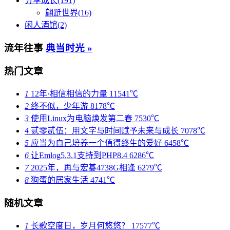
分享成长(191)
翩跹世界(16)
闲人酒馆(2)
流年往事
典当时光 »
热门文章
1
12年·相信相信的力量
11541℃
2
终不似，少年游
8178℃
3
使用Linux为电脑焕发第二春
7530℃
4
贰零贰伍：用文字与时间赋予未来与成长
7078℃
5
应当为自己培养一个值得终生的爱好
6458℃
6
让Emlog5.3.1支持到PHP8.4
6286℃
7
2025年，再与宏碁4738G相逢
6279℃
8
狗蛋的居家生活
4741℃
随机文章
1
长歌空度日，岁月何悠悠？
17577℃