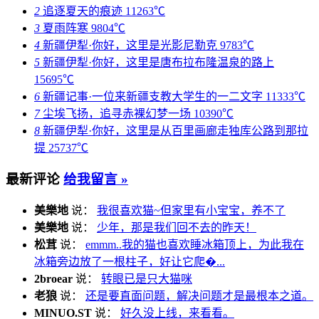
2
追逐夏天的痕迹
11263℃
3
夏雨阵寒
9804℃
4
新疆伊犁·你好，这里是光影尼勒克
9783℃
5
新疆伊犁·你好，这里是唐布拉布隆温泉的路上
15695℃
6
新疆记事·一位来新疆支教大学生的一二文字
11333℃
7
尘埃飞扬，追寻赤裸幻梦一场
10390℃
8
新疆伊犁·你好，这里是从百里画廊走独库公路到那拉
提
25737℃
最新评论
给我留言 »
美樂地
说：
我很喜欢猫~但家里有小宝宝，养不了
美樂地
说：
少年，那是我们回不去的昨天！
松茸
说：
emmm..我的猫也喜欢睡冰箱顶上，为此我在
冰箱旁边放了一根柱子，好让它爬�...
2broear
说：
转眼已是只大猫咪
老狼
说：
还是要直面问题，解决问题才是最根本之道。
MINUO.ST
说：
好久没上线，来看看。