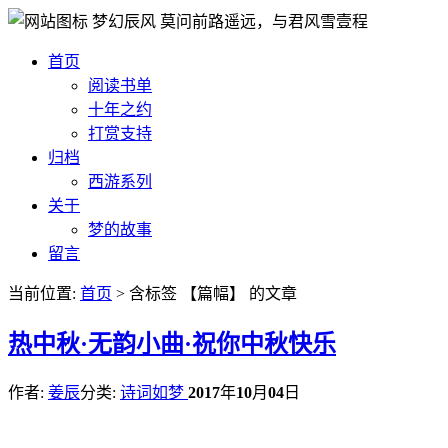
梦幻辰风
莫问前路遥远，与君风雪壹程
首页
阅读书单
十年之约
打赏支持
归档
西游系列
关于
梦的故事
留言
当前位置:
首页
> 含标签 【篇幅】 的文章
热
中秋·无韵小曲·祝你中秋快乐
作者:
姜辰
分类:
诗词如梦
2017
年
10
月
04
日