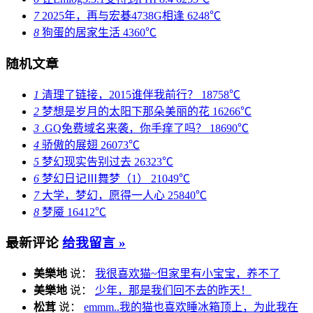
7
2025年，再与宏碁4738G相逢
6248℃
8
狗蛋的居家生活
4360℃
随机文章
1
清理了链接，2015谁伴我前行？
18758℃
2
梦想是岁月的太阳下那朵美丽的花
16266℃
3
.GQ免费域名来袭，你手痒了吗？
18690℃
4
骄傲的展翅
26073℃
5
梦幻现实告别过去
26323℃
6
梦幻日记Ⅲ舞梦（1）
21049℃
7
大学，梦幻，愿得一人心
25840℃
8
梦魇
16412℃
最新评论
给我留言 »
美樂地
说：
我很喜欢猫~但家里有小宝宝，养不了
美樂地
说：
少年，那是我们回不去的昨天！
松茸
说：
emmm..我的猫也喜欢睡冰箱顶上，为此我在