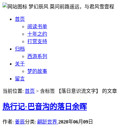
梦幻辰风
莫问前路遥远，与君风雪壹程
首页
阅读书单
十年之约
打赏支持
归档
西游系列
关于
梦的故事
留言
当前位置:
首页
> 含标签 【落日意识流文字】 的文章
热
行记·巴音沟的落日余晖
作者:
姜辰
分类:
翩跹世界
2020
年
06
月
09
日