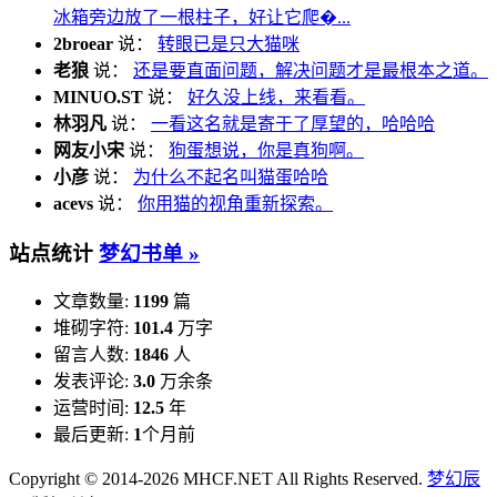
冰箱旁边放了一根柱子，好让它爬�...
2broear
说：
转眼已是只大猫咪
老狼
说：
还是要直面问题，解决问题才是最根本之道。
MINUO.ST
说：
好久没上线，来看看。
林羽凡
说：
一看这名就是寄于了厚望的，哈哈哈
网友小宋
说：
狗蛋想说，你是真狗啊。
小彦
说：
为什么不起名叫猫蛋哈哈
acevs
说：
你用猫的视角重新探索。
站点统计
梦幻书单 »
文章数量:
1199
篇
堆砌字符:
101.4
万字
留言人数:
1846
人
发表评论:
3.0
万余条
运营时间:
12.5
年
最后更新:
1
个月前
Copyright © 2014-2026 MHCF.NET All Rights Reserved.
梦幻辰