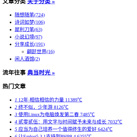
文章分类
关于分类 »
随想随笔(724)
诗词如梦(106)
犀利刀笔(63)
小说幻境(97)
分享成长(191)
翩跹世界(16)
闲人酒馆(2)
流年往事
典当时光 »
热门文章
1
12年·相信相信的力量
11389℃
2
终不似，少年游
8126℃
3
使用Linux为电脑焕发第二春
7485℃
4
贰零贰伍：用文字与时间赋予未来与成长
7032℃
5
应当为自己培养一个值得终生的爱好
6424℃
6
让Emlog5.3.1支持到PHP8.4
6255℃