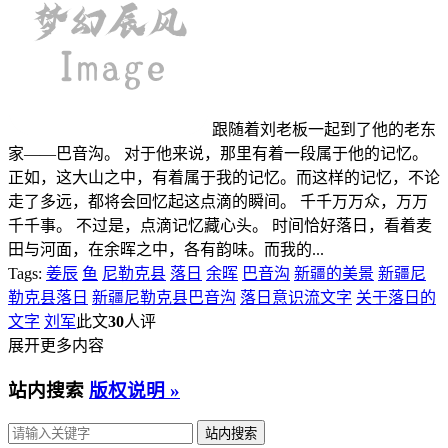
跟随着刘老板一起到了他的老东
家——巴音沟。 对于他来说，那里有着一段属于他的记忆。
正如，这大山之中，有着属于我的记忆。而这样的记忆，不论
走了多远，都将会回忆起这点滴的瞬间。 千千万万众，万万
千千事。 不过是，点滴记忆藏心头。 时间恰好落日，看着麦
田与河面，在余晖之中，各有韵味。而我的...
Tags:
姜辰
鱼
尼勒克县
落日
余晖
巴音沟
新疆的美景
新疆尼
勒克县落日
新疆尼勒克县巴音沟
落日意识流文字
关于落日的
文字
刘军
此文
30
人评
展开更多内容
站内搜索
版权说明 »